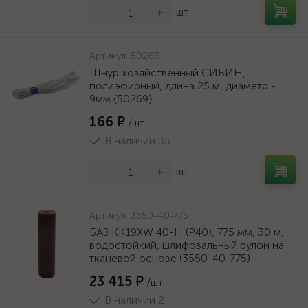
-
+
шт
Артикул:
50269
Шнур хозяйственный СИБИН,
полиэфирный, длина 25 м, диаметр -
9мм {50269}
166 ₽
/шт
В наличии 35
-
+
шт
Артикул:
3550-40-775
БАЗ KK19XW 40-H (Р40), 775 мм, 30 м,
водостойкий, шлифовальный рулон на
тканевой основе (3550-40-775)
23 415 ₽
/шт
В наличии 2