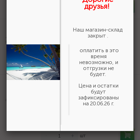
друзья!
-
+
шт
Артикул:
36800-140-20-16_z01
Наш магазин-склад
URAGAN Fast 140x20/16мм 16Т, диск
закрыт .
пильный по дереву {36800-140-20-
16_z01}
оплатить в это
время
161 ₽
/шт
невозможно, и
Нет в наличии
отгрузки не
будет.
Артикул:
50269
Цена и остатки
Шнур хозяйственный СИБИН,
будут
полиэфирный, длина 25 м, диаметр -
зафиксированы
9мм {50269}
на 20.06.26 г.
166 ₽
/шт
В наличии 35
-
+
шт