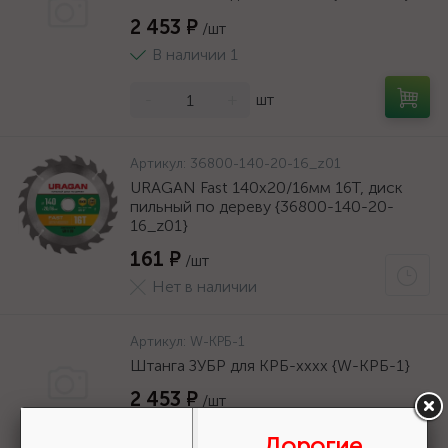
2 453 ₽
/шт
В наличии 1
-
+
шт
Артикул:
36800-140-20-16_z01
URAGAN Fast 140x20/16мм 16Т, диск
пильный по дереву {36800-140-20-
16_z01}
161 ₽
/шт
Нет в наличии
Артикул:
W-КРБ-1
Штанга ЗУБР для КРБ-хххх {W-КРБ-1}
2 453 ₽
/шт
В наличии 1
Дорогие