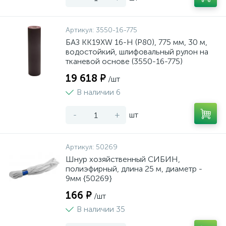
Артикул:
3550-16-775
БАЗ KK19XW 16-H (Р80), 775 мм, 30 м,
водостойкий, шлифовальный рулон на
тканевой основе (3550-16-775)
19 618 ₽
/шт
В наличии 6
-
+
шт
Артикул:
50269
Шнур хозяйственный СИБИН,
полиэфирный, длина 25 м, диаметр -
9мм {50269}
166 ₽
/шт
В наличии 35