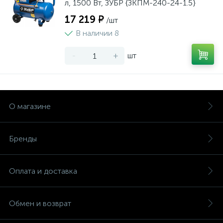
л, 1500 Вт, ЗУБР {ЗКПМ-240-24-1.5}
17 219 ₽
/шт
В наличии 8
-
+
шт
О магазине
Бренды
Оплата и доставка
Обмен и возврат