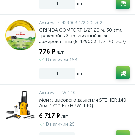
-
+
шт
Артикул:
8-429003-1/2-20_z02
GRINDA COMFORT 1/2", 20 м, 30 атм,
трёхслойный поливочный шланг,
армированный {8-429003-1/2-20_z02}
776 ₽
/шт
В наличии 163
-
+
шт
Артикул:
HPW-140
Мойка высокого давления STEHER 140
Атм, 1700 Вт {HPW-140}
6 717 ₽
/шт
В наличии 25