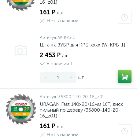
16_z01}
161 ₽
/шт
Нет в наличии
Артикул:
W-КРБ-1
Штанга ЗУБР для КРБ-хххх {W-КРБ-1}
2 453 ₽
/шт
В наличии 1
-
+
шт
Артикул:
36800-140-20-16_z01
URAGAN Fast 140x20/16мм 16Т, диск
пильный по дереву {36800-140-20-
16_z01}
161 ₽
/шт
Нет в наличии