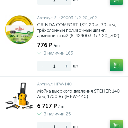
Артикул:
8-429003-1/2-20_z02
GRINDA COMFORT 1/2", 20 м, 30 атм,
трёхслойный поливочный шланг,
армированный {8-429003-1/2-20_z02}
776 ₽
/шт
В наличии 163
-
+
шт
Артикул:
HPW-140
Мойка высокого давления STEHER 140
Атм, 1700 Вт {HPW-140}
6 717 ₽
/шт
В наличии 25
-
+
шт