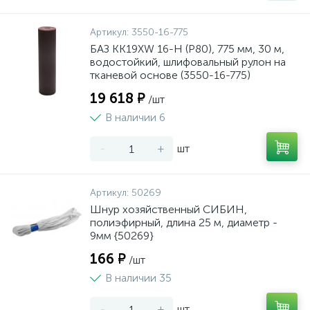
Артикул:
3550-16-775
БАЗ KK19XW 16-H (Р80), 775 мм, 30 м,
водостойкий, шлифовальный рулон на
тканевой основе (3550-16-775)
19 618 ₽
/шт
В наличии 6
-
+
шт
Артикул:
50269
Шнур хозяйственный СИБИН,
полиэфирный, длина 25 м, диаметр -
9мм {50269}
166 ₽
/шт
В наличии 35
-
+
шт