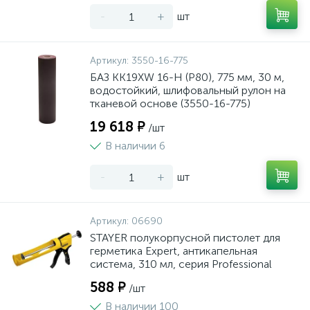
-
+
шт
Артикул:
3550-16-775
БАЗ KK19XW 16-H (Р80), 775 мм, 30 м,
водостойкий, шлифовальный рулон на
тканевой основе (3550-16-775)
19 618 ₽
/шт
В наличии 6
-
+
шт
Артикул:
06690
STAYER полукорпусной пистолет для
герметика Expert, антикапельная
система, 310 мл, серия Professional
588 ₽
/шт
В наличии 100