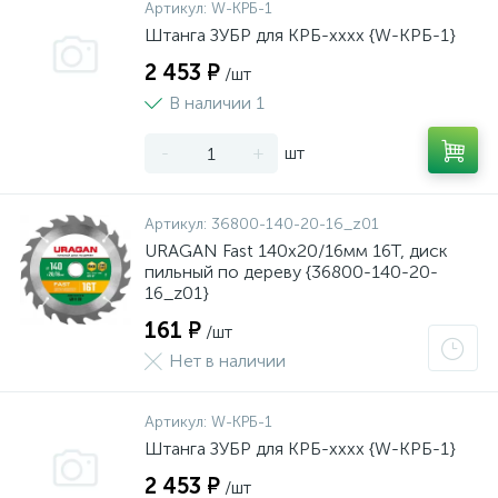
Артикул:
W-КРБ-1
Штанга ЗУБР для КРБ-хххх {W-КРБ-1}
2 453 ₽
/шт
В наличии 1
-
+
шт
Артикул:
36800-140-20-16_z01
URAGAN Fast 140x20/16мм 16Т, диск
пильный по дереву {36800-140-20-
16_z01}
161 ₽
/шт
Нет в наличии
Артикул:
W-КРБ-1
Штанга ЗУБР для КРБ-хххх {W-КРБ-1}
2 453 ₽
/шт