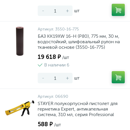
-
+
шт
Артикул:
3550-16-775
БАЗ KK19XW 16-H (Р80), 775 мм, 30 м,
водостойкий, шлифовальный рулон на
тканевой основе (3550-16-775)
19 618 ₽
/шт
В наличии 6
-
+
шт
Артикул:
06690
STAYER полукорпусной пистолет для
герметика Expert, антикапельная
система, 310 мл, серия Professional
588 ₽
/шт