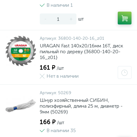
В наличии 1
-
+
шт
Артикул:
36800-140-20-16_z01
URAGAN Fast 140x20/16мм 16Т, диск
пильный по дереву {36800-140-20-
16_z01}
161 ₽
/шт
Нет в наличии
Артикул:
50269
Шнур хозяйственный СИБИН,
полиэфирный, длина 25 м, диаметр -
9мм {50269}
166 ₽
/шт
В наличии 35