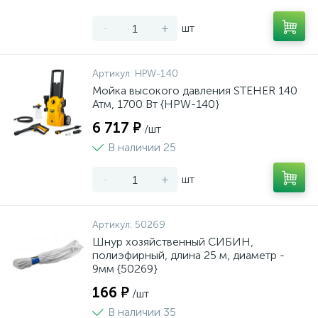
-
+
шт
Артикул:
HPW-140
Мойка высокого давления STEHER 140
Атм, 1700 Вт {HPW-140}
6 717 ₽
/шт
В наличии 25
-
+
шт
Артикул:
50269
Шнур хозяйственный СИБИН,
полиэфирный, длина 25 м, диаметр -
9мм {50269}
166 ₽
/шт
В наличии 35