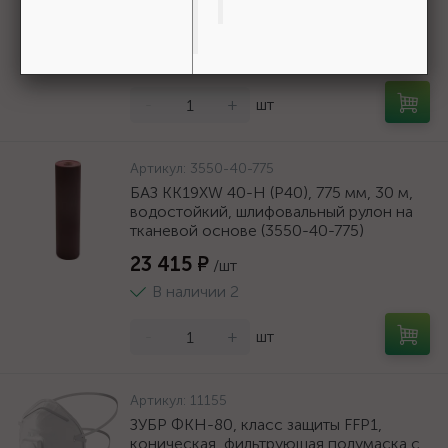
166 ₽
/шт
В наличии 35
-
+
шт
Артикул:
3550-40-775
БАЗ KK19XW 40-H (Р40), 775 мм, 30 м,
водостойкий, шлифовальный рулон на
тканевой основе (3550-40-775)
23 415 ₽
/шт
В наличии 2
-
+
шт
Артикул:
11155
ЗУБР ФКН-80, класс защиты FFP1,
коническая, фильтрующая полумаска с