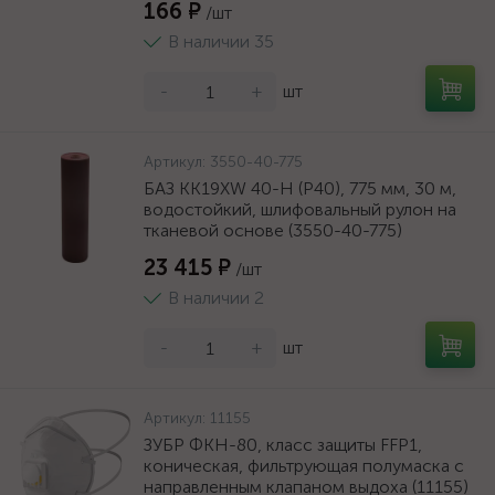
166 ₽
/шт
В наличии 35
-
+
шт
Артикул:
3550-40-775
БАЗ KK19XW 40-H (Р40), 775 мм, 30 м,
водостойкий, шлифовальный рулон на
тканевой основе (3550-40-775)
23 415 ₽
/шт
В наличии 2
-
+
шт
Артикул:
11155
ЗУБР ФКН-80, класс защиты FFP1,
коническая, фильтрующая полумаска с
направленным клапаном выдоха (11155)