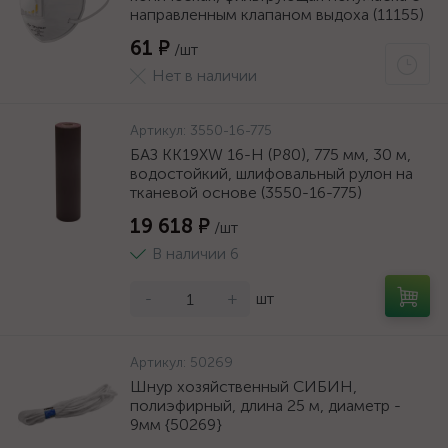
направленным клапаном выдоха (11155)
61 ₽
/шт
Нет в наличии
Артикул:
3550-16-775
БАЗ KK19XW 16-H (Р80), 775 мм, 30 м,
водостойкий, шлифовальный рулон на
тканевой основе (3550-16-775)
19 618 ₽
/шт
В наличии 6
-
+
шт
Артикул:
50269
Шнур хозяйственный СИБИН,
полиэфирный, длина 25 м, диаметр -
9мм {50269}