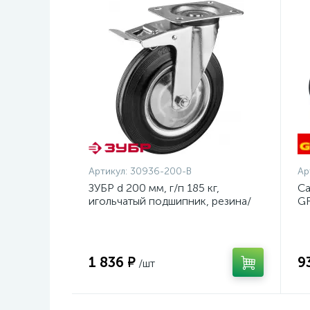
Артикул:
30936-200-B
Ар
ЗУБР d 200 мм, г/п 185 кг,
Са
игольчатый подшипник, резина/
GR
металл, поворотное колесо c
23
тормозом, Профессионал
(30936-200-B)
1 836 ₽
9
/шт