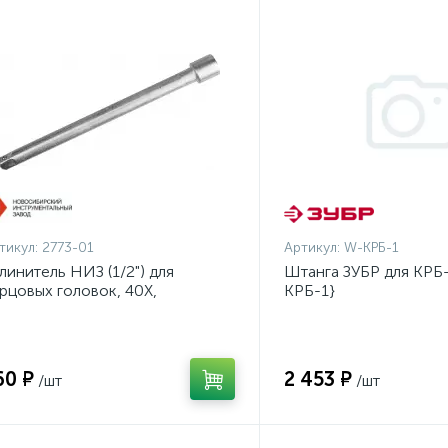
тикул:
2773-01
Артикул:
W-КРБ-1
линитель НИЗ (1/2") для
Штанга ЗУБР для КРБ-
рцовых головок, 40Х,
КРБ-1}
инкованный, 250мм {2773-01}
60 ₽
2 453 ₽
/шт
/шт