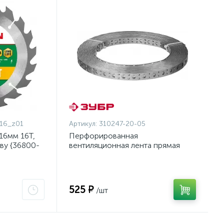
16_z01
Артикул:
310247-20-05
16мм 16Т,
Перфорированная
ву {36800-
вентиляционная лента прямая
ПВЛ, 20х0.5мм, 25м, ЗУБР
{310247-20-05}
525 ₽
/шт