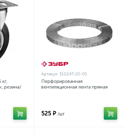
Артикул:
310247-20-05
 кг,
Перфорированная
, резина/
вентиляционная лента прямая
олесо c
ПВЛ, 20х0.5мм, 25м, ЗУБР
онал
{310247-20-05}
525 ₽
/шт