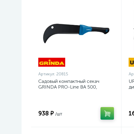
Артикул:
20815
Ар
Садовый компактный секач
UR
GRINDA PRO-Line BA 500,
ди
230/500мм {20815}
14
938 ₽
1
/шт