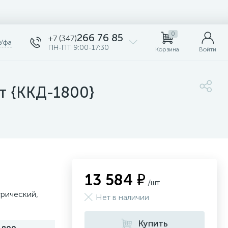
0
266 76 85
+7 (347)
Уфа
ПН-ПТ 9:00-17:30
Корзина
Войти
т {ККД-1800}
13 584 ₽
/шт
трический,
Нет в наличии
Купить