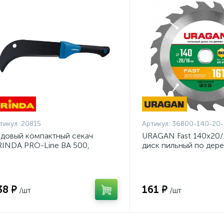
тикул:
20815
Артикул:
36800-140-20-
довый компактный секач
URAGAN Fast 140x20/
INDA PRO-Line BA 500,
диск пильный по дере
0/500мм {20815}
140-20-16_z01}
38 ₽
161 ₽
/шт
/шт