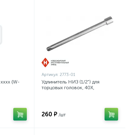
Артикул:
2773-01
хххх {W-
Удлинитель НИЗ (1/2") для
торцовых головок, 40Х,
оцинкованный, 250мм {2773-01}
260 ₽
/шт