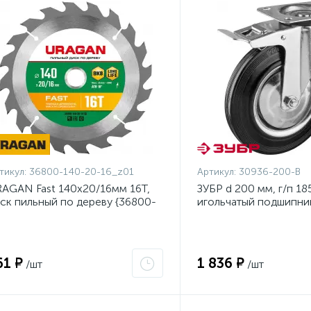
тикул:
36800-140-20-16_z01
Артикул:
30936-200-B
AGAN Fast 140x20/16мм 16Т,
ЗУБР d 200 мм, г/п 185
ск пильный по дереву {36800-
игольчатый подшипник
0-20-16_z01}
металл, поворотное к
тормозом, Професси
(30936-200-B)
61 ₽
1 836 ₽
/шт
/шт