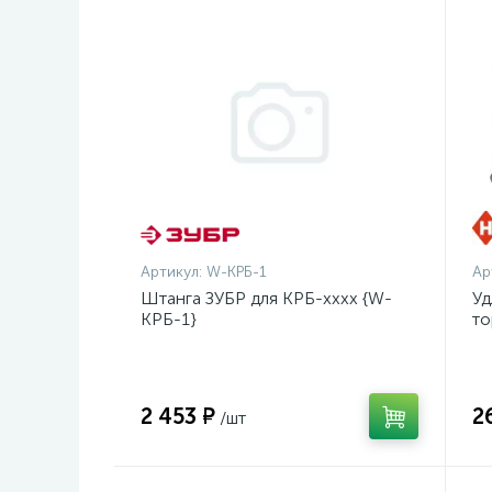
Артикул:
W-КРБ-1
Ар
Штанга ЗУБР для КРБ-хххх {W-
Уд
КРБ-1}
то
оц
2 453 ₽
2
/шт