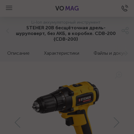
VO
MAG
Li-Ion аккумуляторный инструмент
STEHER 20В бесщёточная дрель-
шуруповерт, без АКБ, в коробке. CDB-200
{CDB-200}
Описание
Характеристики
Файлы и докумен
а