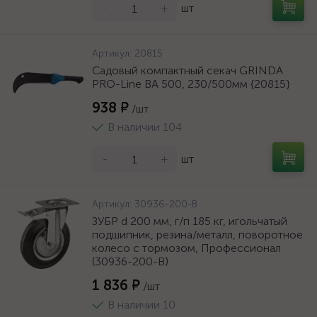
-
+
шт
Артикул:
20815
Садовый компактный секач GRINDA
PRO-Line BA 500, 230/500мм {20815}
938 ₽
/шт
В наличии 104
-
+
шт
Артикул:
30936-200-B
ЗУБР d 200 мм, г/п 185 кг, игольчатый
подшипник, резина/металл, поворотное
колесо c тормозом, Профессионал
(30936-200-B)
1 836 ₽
/шт
В наличии 10