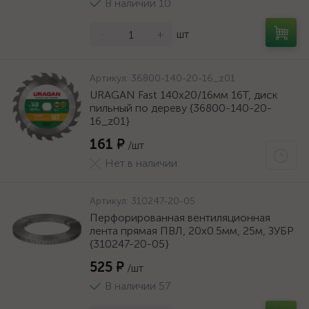
В наличии 10
-
+
шт
Артикул:
36800-140-20-16_z01
URAGAN Fast 140x20/16мм 16Т, диск
пильный по дереву {36800-140-20-
16_z01}
161 ₽
/шт
Нет в наличии
Артикул:
310247-20-05
Перфорированная вентиляционная
лента прямая ПВЛ, 20х0.5мм, 25м, ЗУБР
{310247-20-05}
525 ₽
/шт
В наличии 57