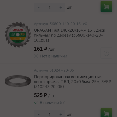
-
+
шт
Артикул:
36800-140-20-16_z01
URAGAN Fast 140x20/16мм 16Т, диск
пильный по дереву {36800-140-20-
16_z01}
161 ₽
/шт
Нет в наличии
Артикул:
310247-20-05
Перфорированная вентиляционная
лента прямая ПВЛ, 20х0.5мм, 25м, ЗУБР
{310247-20-05}
525 ₽
/шт
В наличии 57
-
+
шт