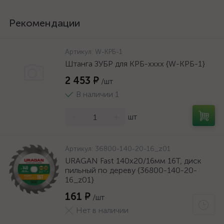
Рекомендации
Артикул:
W-КРБ-1
Штанга ЗУБР для КРБ-хххх {W-КРБ-1}
2 453 ₽
/шт
В наличии 1
-
+
шт
Артикул:
36800-140-20-16_z01
URAGAN Fast 140x20/16мм 16Т, диск
пильный по дереву {36800-140-20-
16_z01}
161 ₽
/шт
Нет в наличии