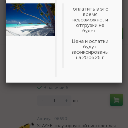
9мм {50269}
оплатить в это
166 ₽
/шт
время
невозможно, и
В наличии 35
отгрузки не
будет.
-
+
шт
Цена и остатки
будут
зафиксированы
Артикул:
3550-16-775
на 20.06.26 г.
БАЗ KK19XW 16-H (Р80), 775 мм, 30 м,
водостойкий, шлифовальный рулон на
тканевой основе (3550-16-775)
19 618 ₽
/шт
В наличии 6
-
+
шт
Артикул:
06690
STAYER полукорпусной пистолет для