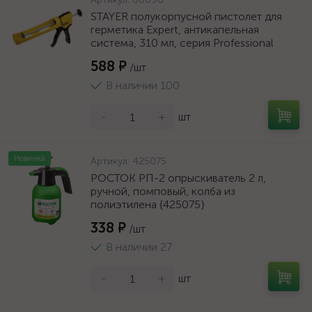
STAYER полукорпусной пистолет для
герметика Expert, антикапельная
система, 310 мл, серия Professional
588 ₽
/шт
В наличии 100
-
+
шт
Новинка
Артикул:
425075
РОСТОК РП-2 опрыскиватель 2 л,
ручной, помповый, колба из
полиэтилена {425075}
338 ₽
/шт
В наличии 27
-
+
шт