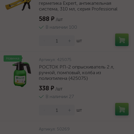
герметика Expert, антикапельная
система, 310 мл, серия Professional
588 ₽
/шт
В наличии 100
-
+
шт
Новинка
Артикул:
425075
РОСТОК РП-2 опрыскиватель 2 л,
ручной, помповый, колба из
полиэтилена {425075}
338 ₽
/шт
В наличии 27
-
+
шт
Артикул:
50269