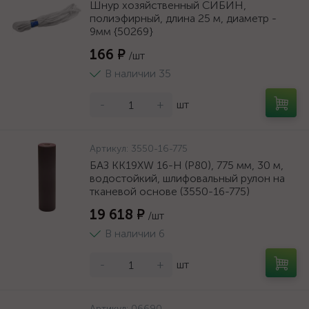
Шнур хозяйственный СИБИН,
полиэфирный, длина 25 м, диаметр -
9мм {50269}
166 ₽
/шт
В наличии 35
-
+
шт
Артикул:
3550-16-775
БАЗ KK19XW 16-H (Р80), 775 мм, 30 м,
водостойкий, шлифовальный рулон на
тканевой основе (3550-16-775)
19 618 ₽
/шт
В наличии 6
-
+
шт
Артикул:
06690