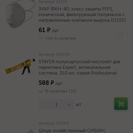
Артикул:
11155
ЗУБР ФКН-80, класс защиты FFP1,
коническая, фильтрующая полумаска с
направленным клапаном выдоха (11155)
61 ₽
/шт
Нет в наличии
Артикул:
06690
STAYER полукорпусной пистолет для
герметика Expert, антикапельная
система, 310 мл, серия Professional
588 ₽
/шт
В наличии 100
-
+
шт
Артикул:
50269
Шнур хозяйственный СИБИН,