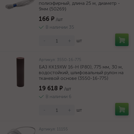
полиэфирный, длина 25 м, диаметр -
9мм {50269}
166 ₽
/шт
В наличии 35
-
+
шт
Артикул:
3550-16-775
БАЗ KK19XW 16-H (Р80), 775 мм, 30 м,
водостойкий, шлифовальный рулон на
тканевой основе (3550-16-775)
19 618 ₽
/шт
В наличии 6
-
+
шт
Артикул:
11155