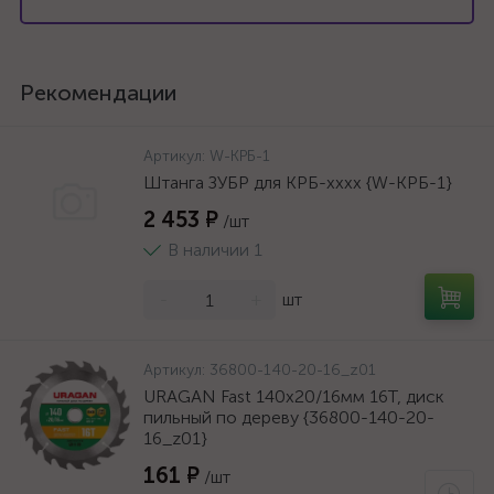
Рекомендации
Артикул:
W-КРБ-1
Штанга ЗУБР для КРБ-хххх {W-КРБ-1}
2 453 ₽
/шт
В наличии 1
-
+
шт
Артикул:
36800-140-20-16_z01
URAGAN Fast 140x20/16мм 16Т, диск
пильный по дереву {36800-140-20-
16_z01}
161 ₽
/шт