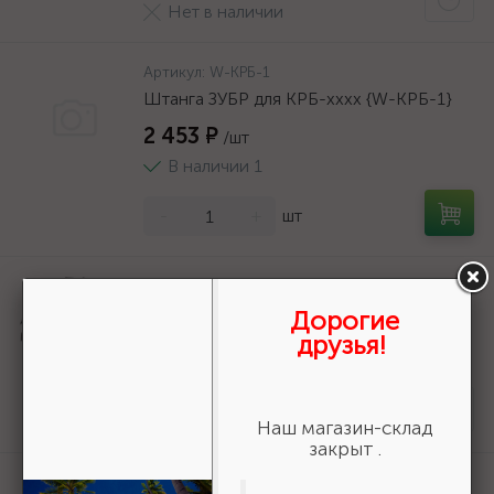
Нет в наличии
Артикул:
W-КРБ-1
Штанга ЗУБР для КРБ-хххх {W-КРБ-1}
2 453 ₽
/шт
В наличии 1
-
+
шт
Артикул:
36800-140-20-16_z01
URAGAN Fast 140x20/16мм 16Т, диск
Дорогие
пильный по дереву {36800-140-20-
друзья!
16_z01}
161 ₽
/шт
Нет в наличии
Наш магазин-склад
закрыт .
Артикул:
50269