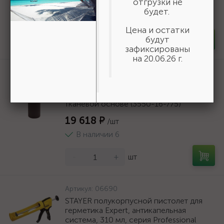
отгрузки не
166 ₽
/шт
будет.
В наличии 35
Цена и остатки
будут
-
+
шт
зафиксированы
на 20.06.26 г.
Артикул:
3550-16-775
БАЗ KK19XW 16-H (Р80), 775 мм, 30 м,
водостойкий, шлифовальный рулон на
тканевой основе (3550-16-775)
19 618 ₽
/шт
В наличии 6
-
+
шт
Артикул:
06690
STAYER полукорпусной пистолет для
герметика Expert, антикапельная
система, 310 мл, серия Professional