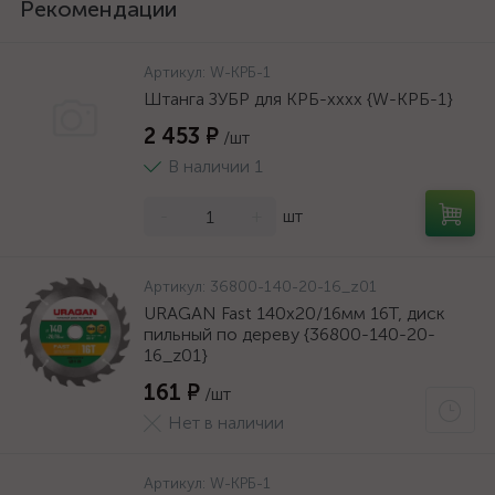
Рекомендации
Артикул:
W-КРБ-1
Штанга ЗУБР для КРБ-хххх {W-КРБ-1}
2 453 ₽
/шт
В наличии 1
-
+
шт
Артикул:
36800-140-20-16_z01
URAGAN Fast 140x20/16мм 16Т, диск
пильный по дереву {36800-140-20-
16_z01}
161 ₽
/шт
Нет в наличии
Артикул:
W-КРБ-1