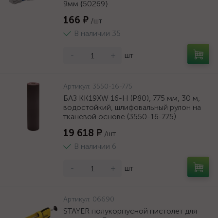
9мм {50269}
166 ₽
/шт
В наличии 35
-
+
шт
Артикул:
3550-16-775
БАЗ KK19XW 16-H (Р80), 775 мм, 30 м,
водостойкий, шлифовальный рулон на
тканевой основе (3550-16-775)
19 618 ₽
/шт
В наличии 6
-
+
шт
Артикул:
06690
STAYER полукорпусной пистолет для