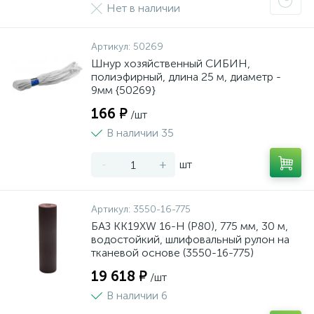
Нет в наличии
Артикул:
50269
Шнур хозяйственный СИБИН,
полиэфирный, длина 25 м, диаметр -
9мм {50269}
166 ₽
/шт
В наличии 35
-
+
шт
Артикул:
3550-16-775
БАЗ KK19XW 16-H (Р80), 775 мм, 30 м,
водостойкий, шлифовальный рулон на
тканевой основе (3550-16-775)
19 618 ₽
/шт
В наличии 6