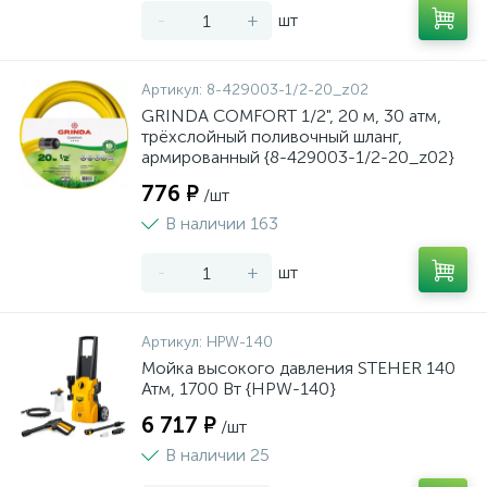
-
+
шт
Артикул:
8-429003-1/2-20_z02
GRINDA COMFORT 1/2", 20 м, 30 атм,
трёхслойный поливочный шланг,
армированный {8-429003-1/2-20_z02}
776 ₽
/шт
В наличии 163
-
+
шт
Артикул:
HPW-140
Мойка высокого давления STEHER 140
Атм, 1700 Вт {HPW-140}
6 717 ₽
/шт
В наличии 25