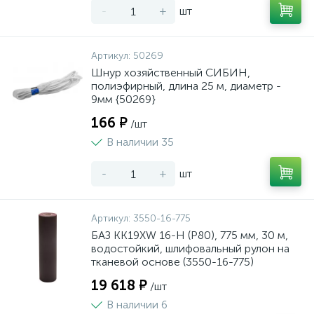
-
+
шт
Артикул:
50269
Шнур хозяйственный СИБИН,
полиэфирный, длина 25 м, диаметр -
9мм {50269}
166 ₽
/шт
В наличии 35
-
+
шт
Артикул:
3550-16-775
БАЗ KK19XW 16-H (Р80), 775 мм, 30 м,
водостойкий, шлифовальный рулон на
тканевой основе (3550-16-775)
19 618 ₽
/шт
В наличии 6