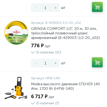
-
+
шт
Артикул:
8-429003-1/2-20_z02
GRINDA COMFORT 1/2", 20 м, 30 атм,
трёхслойный поливочный шланг,
армированный {8-429003-1/2-20_z02}
776 ₽
/шт
В наличии 163
-
+
шт
Артикул:
HPW-140
Мойка высокого давления STEHER 140
Атм, 1700 Вт {HPW-140}
6 717 ₽
/шт
В наличии 25