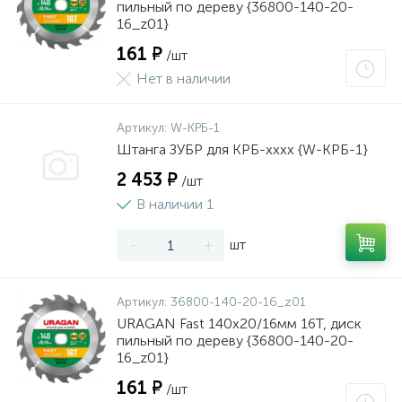
пильный по дереву {36800-140-20-
16_z01}
161 ₽
/шт
Нет в наличии
Артикул:
W-КРБ-1
Штанга ЗУБР для КРБ-хххх {W-КРБ-1}
2 453 ₽
/шт
В наличии 1
-
+
шт
Артикул:
36800-140-20-16_z01
URAGAN Fast 140x20/16мм 16Т, диск
пильный по дереву {36800-140-20-
16_z01}
161 ₽
/шт