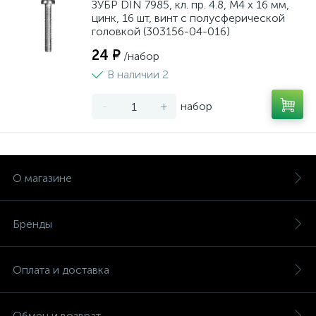
ЗУБР DIN 7985, кл. пр. 4.8, M4 х 16 мм,
цинк, 16 шт, винт с полусферической
головкой (303156-04-016)
24 ₽
/набор
В наличии 2
-
+
набор
О магазине
Бренды
Оплата и доставка
Обмен и возврат