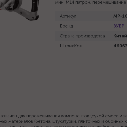
мин, М14 патрон, перемешивание 
Артикул
МР-16
Бренд
ЗУБР
Страна производства
Китай
ШтрихКод
4606
азначен для перемешивания компонентов (сухой смеси и ж
ых материалов (бетона, штукатурки, плиточных и обойных к
ость двигателя позволяет легко перемешивать любые раство