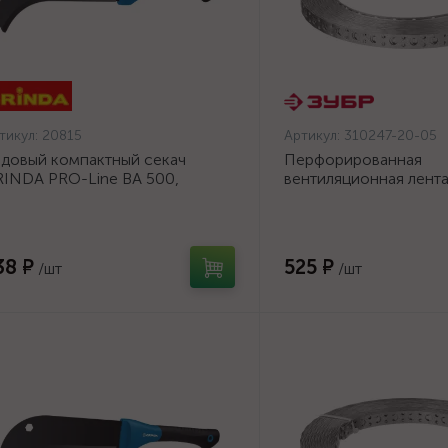
тикул:
20815
Артикул:
310247-20-05
довый компактный секач
Перфорированная
INDA PRO-Line BA 500,
вентиляционная лент
0/500мм {20815}
ПВЛ, 20х0.5мм, 25м, 
{310247-20-05}
38 ₽
525 ₽
/шт
/шт