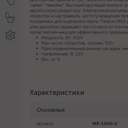
самых "тяжелых". Высокий крутящий момент д
двух0стному редуктору. Электронная регули
оборотах и настраивать частоту вращения п
покрытием для надежного хвата. Патрон М14
углы рукоятки защищают места хвата от конта
лопастей венчика для эффективного перемеши
Мощность, Вт: 1600
Мах число оборотов, об/мин: 550
Присоединительный размер насадки, мм
Напряжение, В: 220
Вес, кг: 6
Характеристики
Основные
Артикул
МР-1600-2