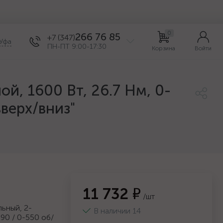
0
266 76 85
+7 (347)
Уфа
ПН-ПТ 9:00-17:30
Корзина
Войти
й, 1600 Вт, 26.7 Нм, 0-
верх/вниз"
11 732 ₽
/шт
ьный, 2-
В наличии 14
390 / 0-550 об/