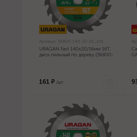
Артикул:
36800-140-20-16_z01
Ар
URAGAN Fast 140x20/16мм 16Т,
Са
диск пильный по дереву {36800-
GR
140-20-16_z01}
23
161 ₽
9
/шт