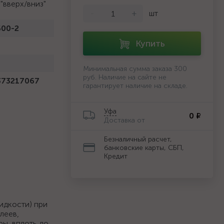
"вверх/вниз"
-
+
шт
00-2
Купить
Минимальная сумма заказа 300
руб. Наличие на сайте не
373217067
гарантирует наличие на складе.
Уфа
0 ₽
Доставка от
Безналичный расчет,
банковские карты, СБП,
Кредит
идкости) при
леев,
ры, вплоть до