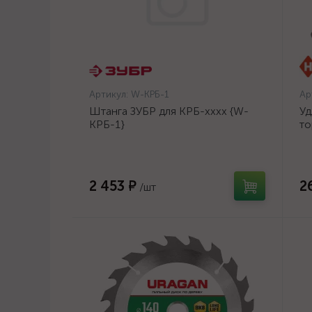
Артикул:
W-КРБ-1
Ар
Штанга ЗУБР для КРБ-хххх {W-
Уд
КРБ-1}
то
оц
2 453 ₽
2
/шт