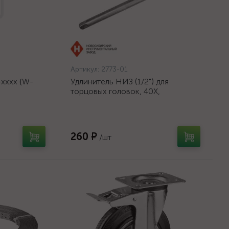
Артикул:
2773-01
хххх {W-
Удлинитель НИЗ (1/2") для
торцовых головок, 40Х,
оцинкованный, 250мм {2773-01}
260 ₽
/шт