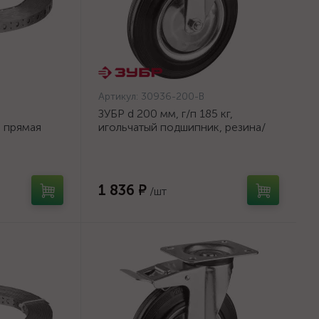
Артикул:
30936-200-B
ЗУБР d 200 мм, г/п 185 кг,
а прямая
игольчатый подшипник, резина/
ЗУБР
металл, поворотное колесо c
тормозом, Профессионал
(30936-200-B)
1 836 ₽
/шт