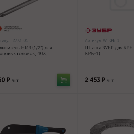
тикул:
2773-01
Артикул:
W-КРБ-1
линитель НИЗ (1/2") для
Штанга ЗУБР для КРБ-
рцовых головок, 40Х,
КРБ-1}
инкованный, 250мм {2773-01}
60 ₽
2 453 ₽
/шт
/шт