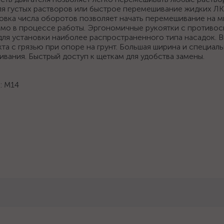
ля густых растворов или быстрое перемешивание жидких Л
ровка числа оборотов позволяет начать перемешивание на 
рямо в процессе работы. Эргономичные рукоятки с противо
 для установки наиболее распространенного типа насадок.
кта с грязью при опоре на грунт. Большая ширина и специал
вания. Быстрый доступ к щеткам для удобства замены.
: М14