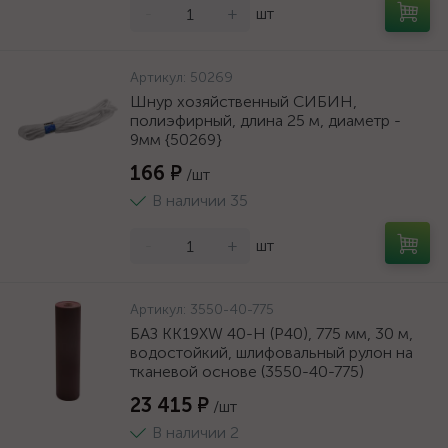
-
+
шт
Артикул:
50269
Шнур хозяйственный СИБИН,
полиэфирный, длина 25 м, диаметр -
9мм {50269}
166 ₽
/шт
В наличии 35
-
+
шт
Артикул:
3550-40-775
БАЗ KK19XW 40-H (Р40), 775 мм, 30 м,
водостойкий, шлифовальный рулон на
тканевой основе (3550-40-775)
23 415 ₽
/шт
В наличии 2