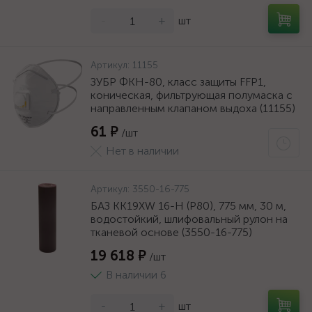
-
+
шт
Артикул:
11155
ЗУБР ФКН-80, класс защиты FFP1,
коническая, фильтрующая полумаска с
направленным клапаном выдоха (11155)
61 ₽
/шт
Нет в наличии
Артикул:
3550-16-775
БАЗ KK19XW 16-H (Р80), 775 мм, 30 м,
водостойкий, шлифовальный рулон на
тканевой основе (3550-16-775)
19 618 ₽
/шт
В наличии 6
-
+
шт