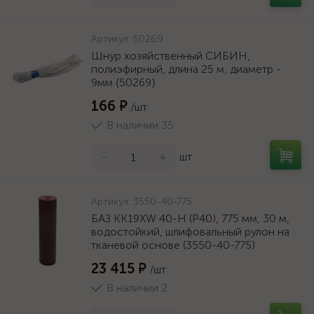
Артикул:
50269
Шнур хозяйственный СИБИН,
полиэфирный, длина 25 м, диаметр -
9мм {50269}
166 ₽
/шт
В наличии 35
-
+
шт
Артикул:
3550-40-775
БАЗ KK19XW 40-H (Р40), 775 мм, 30 м,
водостойкий, шлифовальный рулон на
тканевой основе (3550-40-775)
23 415 ₽
/шт
В наличии 2