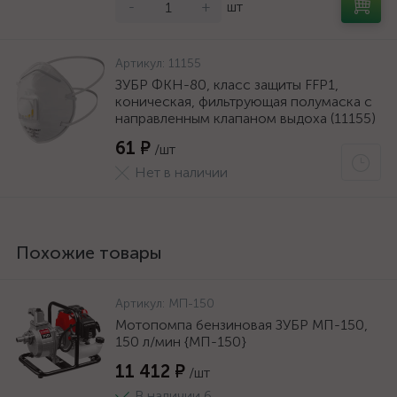
-
+
шт
Артикул:
11155
ЗУБР ФКН-80, класс защиты FFP1,
коническая, фильтрующая полумаска с
направленным клапаном выдоха (11155)
61 ₽
/шт
Нет в наличии
Похожие товары
Артикул:
МП-150
Мотопомпа бензиновая ЗУБР МП-150,
150 л/мин {МП-150}
11 412 ₽
/шт
В наличии 6