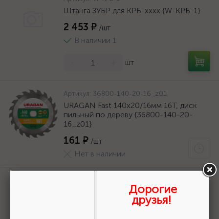
Штанга ЗУБР для КРБ-хххх {W-КРБ-1}
2 453 ₽
/шт
В наличии 1
-
+
шт
Артикул:
36800-140-20-16_z01
URAGAN Fast 140x20/16мм 16Т, диск
пильный по дереву {36800-140-20-
16_z01}
161 ₽
/шт
Нет в наличии
Артикул:
W-КРБ-1
Дорогие
Штанга ЗУБР для КРБ-хххх {W-КРБ-1}
друзья!
2 453 ₽
/шт