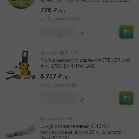
776 ₽
/шт
В наличии 163
-
+
шт
Артикул:
HPW-140
Мойка высокого давления STEHER 140
Атм, 1700 Вт {HPW-140}
6 717 ₽
/шт
В наличии 25
-
+
шт
Артикул:
50269
Шнур хозяйственный СИБИН,
полиэфирный, длина 25 м, диаметр -
9мм {50269}