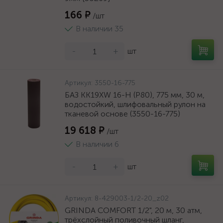
166 ₽
/шт
В наличии 35
-
+
шт
Артикул:
3550-16-775
БАЗ KK19XW 16-H (Р80), 775 мм, 30 м,
водостойкий, шлифовальный рулон на
тканевой основе (3550-16-775)
19 618 ₽
/шт
В наличии 6
-
+
шт
Артикул:
8-429003-1/2-20_z02
GRINDA COMFORT 1/2", 20 м, 30 атм,
трёхслойный поливочный шланг,