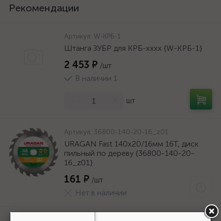
Рекомендации
Артикул:
W-КРБ-1
Штанга ЗУБР для КРБ-хххх {W-КРБ-1}
2 453 ₽
/шт
В наличии 1
-
+
шт
Артикул:
36800-140-20-16_z01
URAGAN Fast 140x20/16мм 16Т, диск
пильный по дереву {36800-140-20-
16_z01}
161 ₽
/шт
Нет в наличии
Артикул:
W-КРБ-1