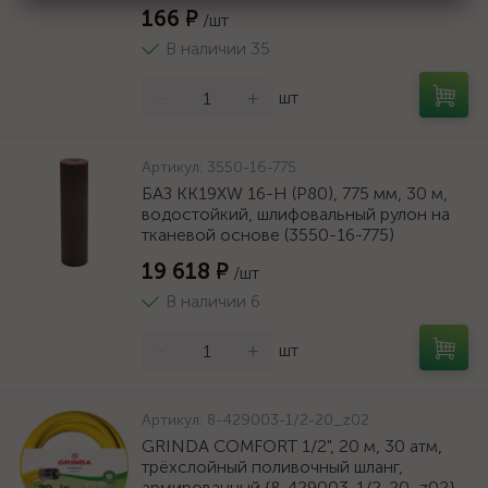
166 ₽
/шт
В наличии 35
-
+
шт
Артикул:
3550-16-775
БАЗ KK19XW 16-H (Р80), 775 мм, 30 м,
водостойкий, шлифовальный рулон на
тканевой основе (3550-16-775)
19 618 ₽
/шт
В наличии 6
-
+
шт
Артикул:
8-429003-1/2-20_z02
GRINDA COMFORT 1/2", 20 м, 30 атм,
трёхслойный поливочный шланг,
армированный {8-429003-1/2-20_z02}