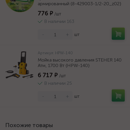
армированный {8-429003-1/2-20_z02}
776 ₽
/шт
В наличии 163
-
+
шт
Артикул:
HPW-140
Мойка высокого давления STEHER 140
Атм, 1700 Вт {HPW-140}
6 717 ₽
/шт
В наличии 25
-
+
шт
Похожие товары