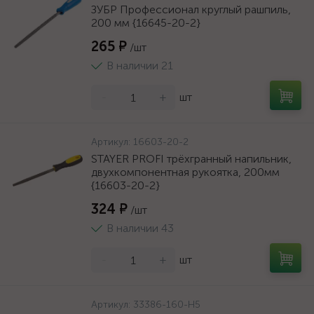
ЗУБР Профессионал круглый рашпиль,
200 мм {16645-20-2}
265 ₽
/шт
В наличии 21
-
+
шт
Артикул:
16603-20-2
STAYER PROFI трёхгранный напильник,
двухкомпонентная рукоятка, 200мм
{16603-20-2}
324 ₽
/шт
В наличии 43
-
+
шт
Артикул:
33386-160-H5