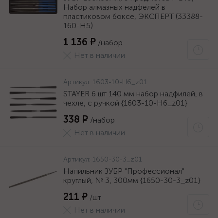
Набор алмазных надфелей в
пластиковом боксе, ЭКСПЕРТ (33388-
160-H5)
1 136 ₽
/набор
Нет в наличии
Артикул:
1603-10-H6_z01
STAYER 6 шт 140 мм набор надфилей, в
чехле, с ручкой {1603-10-H6_z01}
338 ₽
/набор
Нет в наличии
Артикул:
1650-30-3_z01
Напильник ЗУБР "Профессионал"
круглый, № 3, 300мм {1650-30-3_z01}
211 ₽
/шт
Нет в наличии