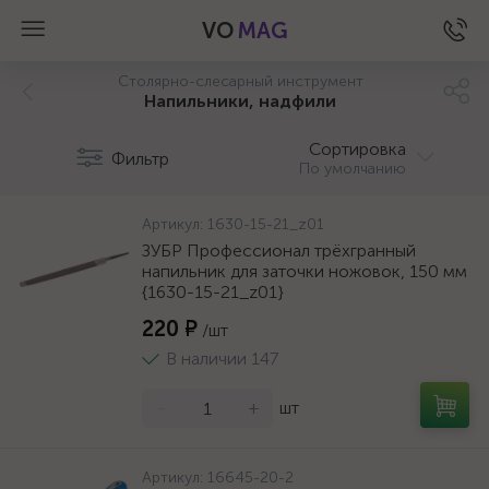
VO
MAG
Столярно-слесарный инструмент
Напильники, надфили
Сортировка
Фильтр
По умолчанию
Артикул:
1630-15-21_z01
ЗУБР Профессионал трёхгранный
напильник для заточки ножовок, 150 мм
{1630-15-21_z01}
220 ₽
/шт
В наличии 147
-
+
шт
а
Артикул:
16645-20-2