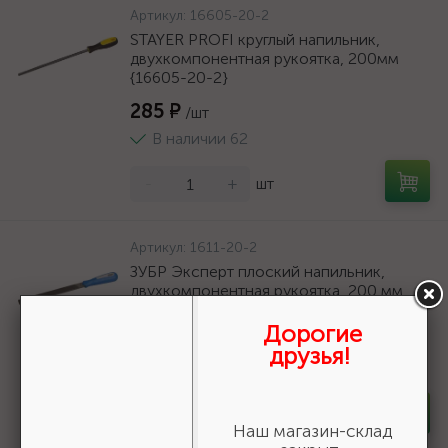
Артикул:
16605-20-2
STAYER PROFI круглый напильник,
двухкомпонентная рукоятка, 200мм
{16605-20-2}
285 ₽
/шт
В наличии 62
-
+
шт
Артикул:
1611-20-2
ЗУБР Эксперт плоский напильник,
двухкомпонентная рукоятка, 200 мм
{1611-20-2}
Дорогие
379 ₽
/шт
друзья!
В наличии 65
-
+
шт
Наш магазин-склад