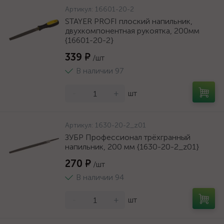
Артикул:
16601-20-2
STAYER PROFI плоский напильник,
двухкомпонентная рукоятка, 200мм
{16601-20-2}
339 ₽
/шт
В наличии 97
-
+
шт
Артикул:
1630-20-2_z01
ЗУБР Профессионал трёхгранный
напильник, 200 мм {1630-20-2_z01}
270 ₽
/шт
В наличии 94
-
+
шт