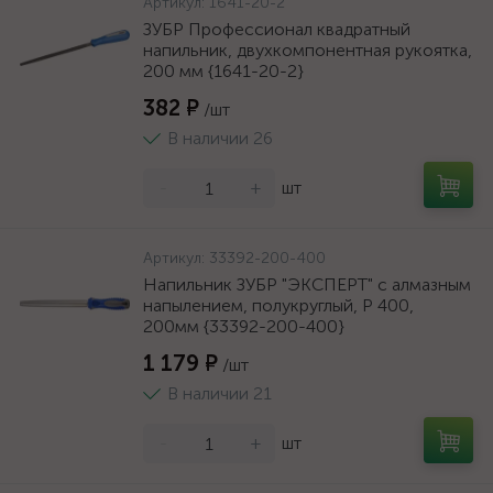
Артикул:
1641-20-2
ЗУБР Профессионал квадратный
напильник, двухкомпонентная рукоятка,
200 мм {1641-20-2}
382 ₽
/шт
В наличии 26
-
+
шт
Артикул:
33392-200-400
Напильник ЗУБР "ЭКСПЕРТ" с алмазным
напылением, полукруглый, P 400,
200мм {33392-200-400}
1 179 ₽
/шт
В наличии 21
-
+
шт