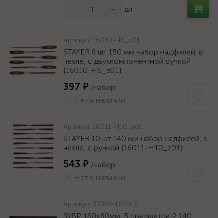
-
+
шт
Артикул:
16010-H6_z01
STAYER 6 шт 150 мм набор надфилей, в
чехле, с двухкомпонентной ручкой
{16010-H6_z01}
397 ₽
/набор
Нет в наличии
Артикул:
16011-H10_z01
STAYER 10 шт 140 мм набор надфилей, в
чехле, с ручкой {16011-H10_z01}
543 ₽
/набор
Нет в наличии
Артикул:
33388-160-H5
ЗУБР 160х80мм, 5 предметов P 140,