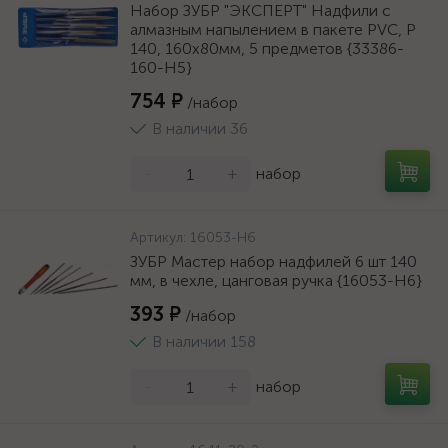
Набор ЗУБР "ЭКСПЕРТ" Надфили с
алмазным напылением в пакете PVC, P
140, 160х80мм, 5 предметов {33386-
160-H5}
754 ₽
/набор
В наличии 36
-
+
набор
Артикул:
16053-H6
ЗУБР Мастер набор надфилей 6 шт 140
мм, в чехле, цанговая ручка {16053-H6}
393 ₽
/набор
В наличии 158
-
+
набор