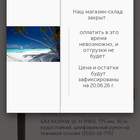
16_z01}
Наш магазин-склад
161 ₽
/шт
закрыт .
Нет в наличии
оплатить в это
время
Артикул:
50269
невозможно, и
Шнур хозяйственный СИБИН,
отгрузки не
полиэфирный, длина 25 м, диаметр -
будет.
9мм {50269}
Цена и остатки
166 ₽
/шт
будут
зафиксированы
В наличии 35
на 20.06.26 г.
-
+
шт
Артикул:
3550-16-775
БАЗ KK19XW 16-H (Р80), 775 мм, 30 м,
водостойкий, шлифовальный рулон на
тканевой основе (3550-16-775)