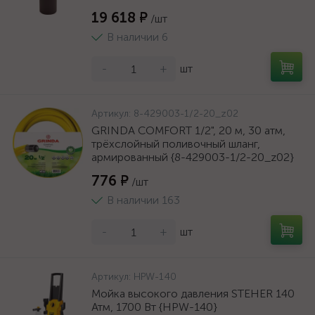
19 618 ₽
/шт
В наличии 6
-
+
шт
Артикул:
8-429003-1/2-20_z02
GRINDA COMFORT 1/2", 20 м, 30 атм,
трёхслойный поливочный шланг,
армированный {8-429003-1/2-20_z02}
776 ₽
/шт
В наличии 163
-
+
шт
Артикул:
HPW-140
Мойка высокого давления STEHER 140
Атм, 1700 Вт {HPW-140}