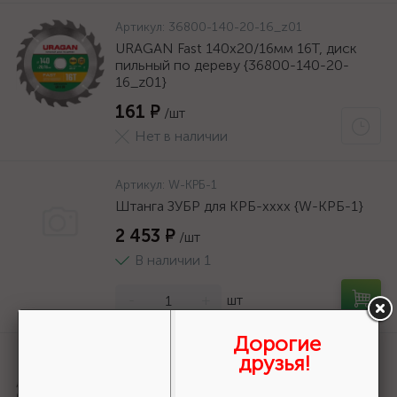
Артикул:
36800-140-20-16_z01
URAGAN Fast 140x20/16мм 16Т, диск
пильный по дереву {36800-140-20-
16_z01}
161 ₽
/шт
Нет в наличии
Артикул:
W-КРБ-1
Штанга ЗУБР для КРБ-хххх {W-КРБ-1}
2 453 ₽
/шт
В наличии 1
-
+
шт
Дорогие
Артикул:
36800-140-20-16_z01
друзья!
URAGAN Fast 140x20/16мм 16Т, диск
пильный по дереву {36800-140-20-