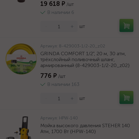
19 618 ₽
/шт
В наличии 6
-
+
шт
Артикул:
8-429003-1/2-20_z02
GRINDA COMFORT 1/2", 20 м, 30 атм,
трёхслойный поливочный шланг,
армированный {8-429003-1/2-20_z02}
776 ₽
/шт
В наличии 163
-
+
шт
Артикул:
HPW-140
Мойка высокого давления STEHER 140
Атм, 1700 Вт {HPW-140}