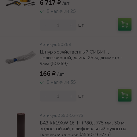
6 717 ₽
/шт
В наличии 25
-
+
шт
Артикул:
50269
Шнур хозяйственный СИБИН,
полиэфирный, длина 25 м, диаметр -
9мм {50269}
166 ₽
/шт
В наличии 35
-
+
шт
Артикул:
3550-16-775
БАЗ KK19XW 16-H (Р80), 775 мм, 30 м,
водостойкий, шлифовальный рулон на
тканевой основе (3550-16-775)