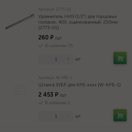
Артикул:
2773-01
Удлинитель НИЗ (1/2") для торцовых
головок, 40Х, оцинкованный, 250мм
{2773-01}
260 ₽
/шт
В наличии 35
-
+
шт
Артикул:
W-КРБ-1
Штанга ЗУБР для КРБ-хххх {W-КРБ-1}
2 453 ₽
/шт
В наличии 1
-
+
шт