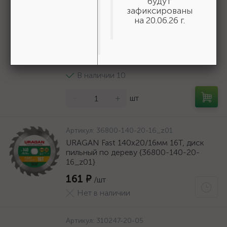
будут
Артикул:
30936-200-B
зафиксированы
ЗУБР d 200 мм, г/п 185 кг, игольчатый
на 20.06.26 г.
подшипник, резина/металл, поворотное
колесо c тормозом, Профессионал
(30936-200-B)
1 836 ₽
/шт
В наличии 10
-
+
шт
Артикул:
36800-140-20-16_z01
URAGAN Fast 140x20/16мм 16Т, диск
пильный по дереву {36800-140-20-
16_z01}
161 ₽
/шт
Нет в наличии
Артикул:
310247-20-05