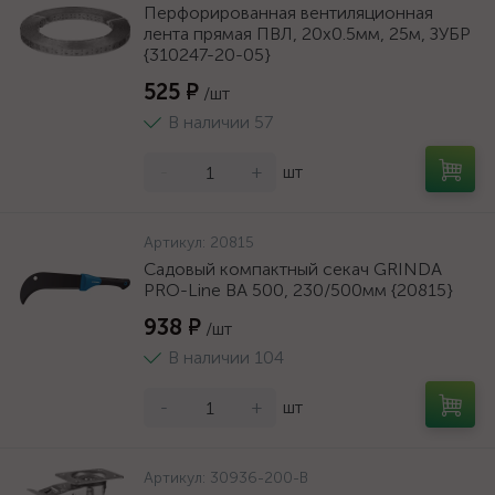
Перфорированная вентиляционная
лента прямая ПВЛ, 20х0.5мм, 25м, ЗУБР
{310247-20-05}
525 ₽
/шт
В наличии 57
-
+
шт
Артикул:
20815
Садовый компактный секач GRINDA
PRO-Line BA 500, 230/500мм {20815}
938 ₽
/шт
В наличии 104
-
+
шт
Артикул:
30936-200-B