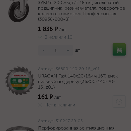
ЗУБР d 200 мм, г/п 185 кг, игольчатый
подшипник, резина/металл, поворотное
колесо c тормозом, Профессионал
(30936-200-B)
1 836 ₽
/шт
В наличии 10
-
+
шт
Артикул:
36800-140-20-16_z01
URAGAN Fast 140x20/16мм 16Т, диск
пильный по дереву {36800-140-20-
16_z01}
161 ₽
/шт
Нет в наличии
Артикул:
310247-20-05
Перфорированная вентиляционная