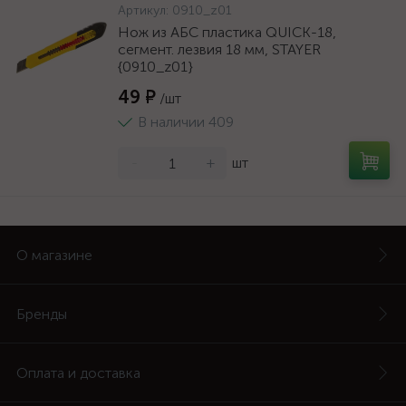
Артикул:
0910_z01
Нож из АБС пластика QUICK-18,
сегмент. лезвия 18 мм, STAYER
{0910_z01}
49 ₽
/шт
В наличии 409
-
+
шт
О магазине
Бренды
Оплата и доставка