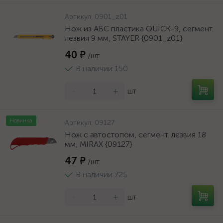
Артикул:
0901_z01
Нож из АБС пластика QUICK-9, сегмент.
лезвия 9 мм, STAYER {0901_z01}
40 ₽
/шт
В наличии 150
-
+
шт
Новинка
Артикул:
09127
Нож с автостопом, сегмент. лезвия 18
мм, MIRAX {09127}
47 ₽
/шт
В наличии 725
-
+
шт