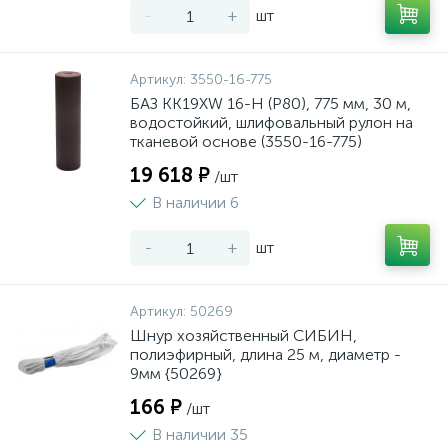
-
+
шт
Артикул:
3550-16-775
БАЗ KK19XW 16-H (Р80), 775 мм, 30 м,
водостойкий, шлифовальный рулон на
тканевой основе (3550-16-775)
19 618 ₽
/шт
В наличии 6
-
+
шт
Артикул:
50269
Шнур хозяйственный СИБИН,
полиэфирный, длина 25 м, диаметр -
9мм {50269}
166 ₽
/шт
В наличии 35