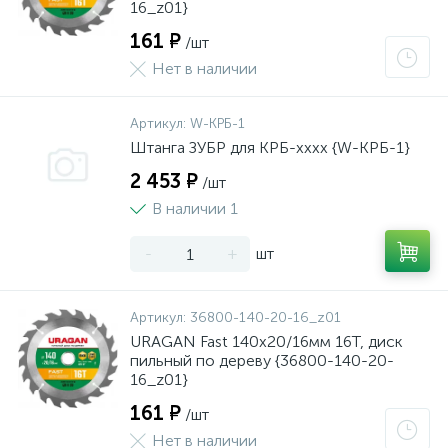
16_z01}
161 ₽
/шт
Нет в наличии
Артикул:
W-КРБ-1
Штанга ЗУБР для КРБ-хххх {W-КРБ-1}
2 453 ₽
/шт
В наличии 1
-
+
шт
Артикул:
36800-140-20-16_z01
URAGAN Fast 140x20/16мм 16Т, диск
пильный по дереву {36800-140-20-
16_z01}
161 ₽
/шт
Нет в наличии