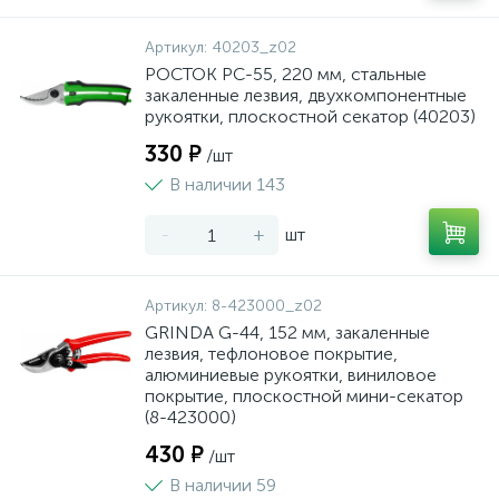
Артикул:
40203_z02
РОСТОК PC-55, 220 мм, стальные
закаленные лезвия, двухкомпонентные
рукоятки, плоскостной секатор (40203)
330 ₽
/шт
В наличии 143
-
+
шт
Артикул:
8-423000_z02
GRINDA G-44, 152 мм, закаленные
лезвия, тефлоновое покрытие,
алюминиевые рукоятки, виниловое
покрытие, плоскостной мини-секатор
(8-423000)
430 ₽
/шт
В наличии 59