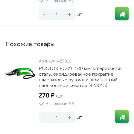
В наличии 57
-
+
шт
Похожие товары
Артикул:
423015
РОСТОК PC-71, 180 мм, углеродистая
сталь, оксидированное покрытие,
пластиковые рукоятки, компактный
плоскостной секатор (423015)
270 ₽
/шт
В наличии 86
-
+
шт