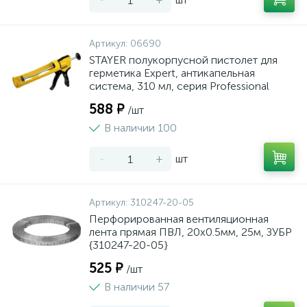
Артикул:
06690
STAYER полукорпусной пистолет для
герметика Expert, антикапельная
система, 310 мл, серия Professional
588 ₽
/шт
В наличии 100
-
+
шт
Артикул:
310247-20-05
Перфорированная вентиляционная
лента прямая ПВЛ, 20х0.5мм, 25м, ЗУБР
{310247-20-05}
525 ₽
/шт
В наличии 57