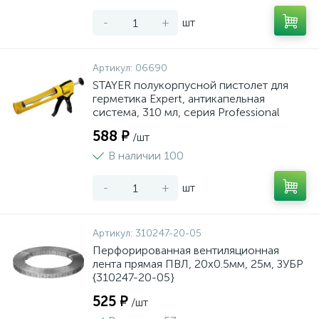
-
+
шт
Артикул:
06690
STAYER полукорпусной пистолет для
герметика Expert, антикапельная
система, 310 мл, серия Professional
588 ₽
/шт
В наличии 100
-
+
шт
Артикул:
310247-20-05
Перфорированная вентиляционная
лента прямая ПВЛ, 20х0.5мм, 25м, ЗУБР
{310247-20-05}
525 ₽
/шт