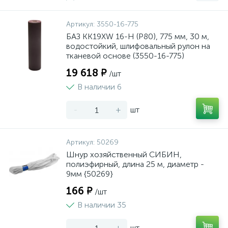
Артикул:
3550-16-775
БАЗ KK19XW 16-H (Р80), 775 мм, 30 м,
водостойкий, шлифовальный рулон на
тканевой основе (3550-16-775)
19 618 ₽
/шт
В наличии 6
-
+
шт
Артикул:
50269
Шнур хозяйственный СИБИН,
полиэфирный, длина 25 м, диаметр -
9мм {50269}
166 ₽
/шт
В наличии 35
-
+
шт