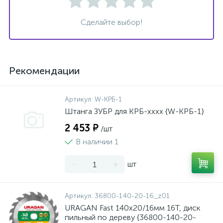
Сделайте выбор!
Рекомендации
Артикул:
W-КРБ-1
Штанга ЗУБР для КРБ-хххх {W-КРБ-1}
2 453 ₽
/шт
В наличии 1
-
+
шт
Артикул:
36800-140-20-16_z01
URAGAN Fast 140x20/16мм 16Т, диск
пильный по дереву {36800-140-20-