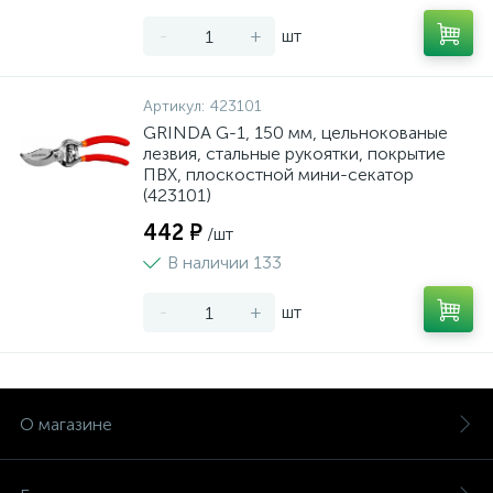
-
+
шт
Артикул:
423101
GRINDA G-1, 150 мм, цельнокованые
лезвия, стальные рукоятки, покрытие
ПВХ, плоскостной мини-секатор
(423101)
442 ₽
/шт
В наличии 133
-
+
шт
О магазине