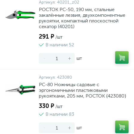
Артикул:
40201_z02
РОСТОК PC-50, 190 мм, стальные
закалённые лезвия, двухкомпонентные
рукоятки, компактный плоскостной
секатор (40201)
291 ₽
/шт
В наличии 52
-
+
шт
Артикул:
423080
PC-80 Ножницы садовые с
эргономичными пластиковыми
рукоятками, 205 мм, РОСТОК {423080}
330 ₽
/шт
В наличии 83
-
+
шт