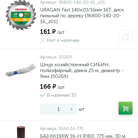
Артикул:
36800-140-20-16_z01
URAGAN Fast 140x20/16мм 16Т, диск
пильный по дереву {36800-140-20-
16_z01}
161 ₽
/шт
Нет в наличии
Артикул:
50269
Шнур хозяйственный СИБИН,
полиэфирный, длина 25 м, диаметр -
9мм {50269}
166 ₽
/шт
В наличии 35
-
+
шт
Артикул:
3550-16-775
БАЗ KK19XW 16-H (Р80), 775 мм, 30 м,