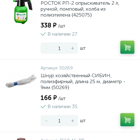
РОСТОК РП-2 опрыскиватель 2 л,
ручной, помповый, колба из
полиэтилена {425075}
338 ₽
/шт
В наличии 27
-
+
шт
Артикул:
50269
Шнур хозяйственный СИБИН,
полиэфирный, длина 25 м, диаметр -
9мм {50269}
166 ₽
/шт
В наличии 35
-
+
шт