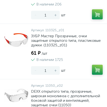
В наличии 206
-
+
шт
Артикул:
110325_z01
ЗУБР Мастер Прозрачные, очки
защитные открытого типа, пластиковые
дужки. {110325_z01}
61 ₽
/шт
В наличии 1725
-
+
шт
Артикул:
11050_z02
DEXX открытого типа, прозрачные,
широкая монолинза с дополнительной
боковой защитой и вентиляцией,
защитные очки (11050)