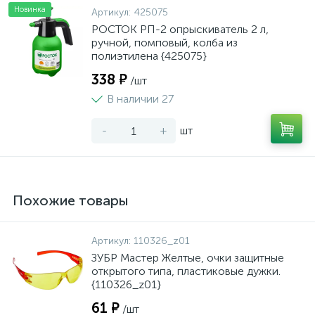
Новинка
Артикул:
425075
РОСТОК РП-2 опрыскиватель 2 л,
ручной, помповый, колба из
полиэтилена {425075}
338 ₽
/шт
В наличии 27
-
+
шт
Похожие товары
Артикул:
110326_z01
ЗУБР Мастер Желтые, очки защитные
открытого типа, пластиковые дужки.
{110326_z01}
61 ₽
/шт