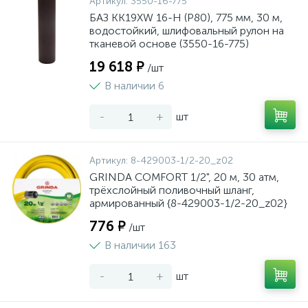
Артикул:
3550-16-775
БАЗ KK19XW 16-H (Р80), 775 мм, 30 м,
водостойкий, шлифовальный рулон на
тканевой основе (3550-16-775)
19 618 ₽
/шт
В наличии 6
-
+
шт
Артикул:
8-429003-1/2-20_z02
GRINDA COMFORT 1/2", 20 м, 30 атм,
трёхслойный поливочный шланг,
армированный {8-429003-1/2-20_z02}
776 ₽
/шт
В наличии 163
-
+
шт