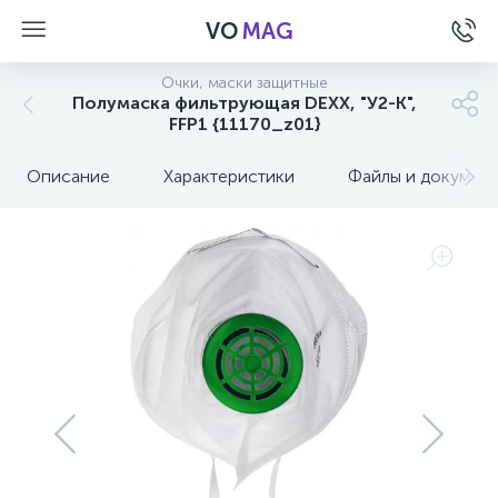
VO
MAG
Очки, маски защитные
Полумаска фильтрующая DEXX, "У2-К",
FFP1 {11170_z01}
Описание
Характеристики
Файлы и докумен
а