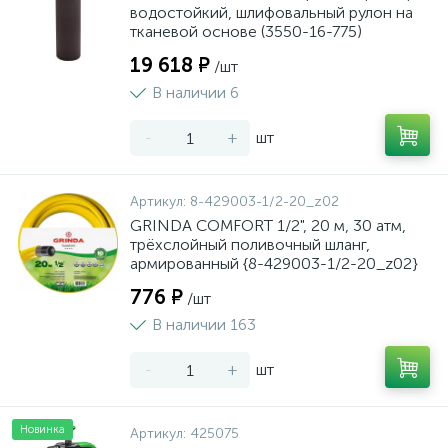
водостойкий, шлифовальный рулон на
тканевой основе (3550-16-775)
19 618 ₽
/шт
В наличии 6
-
+
шт
Артикул:
8-429003-1/2-20_z02
GRINDA COMFORT 1/2", 20 м, 30 атм,
трёхслойный поливочный шланг,
армированный {8-429003-1/2-20_z02}
776 ₽
/шт
В наличии 163
-
+
шт
Новинка
Артикул:
425075