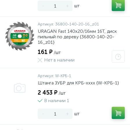
-
+
шт
Артикул:
36800-140-20-16_z01
URAGAN Fast 140x20/16мм 16Т, диск
пильный по дереву {36800-140-20-
16_z01}
161 ₽
/шт
Нет в наличии
Артикул:
W-КРБ-1
Штанга ЗУБР для КРБ-хххх {W-КРБ-1}
2 453 ₽
/шт
В наличии 1
-
+
шт