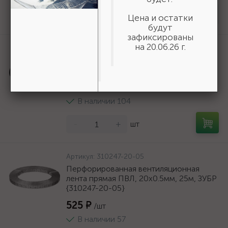
161 ₽
/шт
Цена и остатки
Нет в наличии
будут
зафиксированы
на 20.06.26 г.
Артикул:
20815
Садовый компактный секач GRINDA
PRO-Line BA 500, 230/500мм {20815}
938 ₽
/шт
В наличии 104
-
+
шт
Артикул:
310247-20-05
Перфорированная вентиляционная
лента прямая ПВЛ, 20х0.5мм, 25м, ЗУБР
{310247-20-05}
525 ₽
/шт
В наличии 57