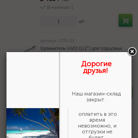
В наличии 1
-
+
шт
Артикул:
2773-01
Удлинитель НИЗ (1/2") для торцовых
головок, 40Х, оцинкованный, 250мм
{2773-01}
Дорогие
друзья!
260 ₽
/шт
В наличии 35
-
+
шт
Наш магазин-склад
закрыт .
Артикул:
36800-140-20-16_z01
оплатить в это
URAGAN Fast 140x20/16мм 16Т, диск
время
пильный по дереву {36800-140-20-
невозможно, и
16_z01}
отгрузки не
будет.