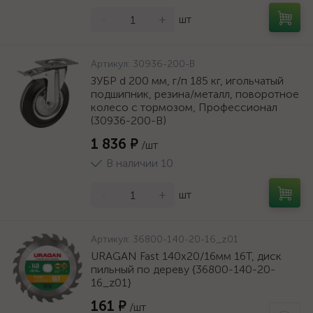
-
+
шт
Артикул:
30936-200-B
ЗУБР d 200 мм, г/п 185 кг, игольчатый
подшипник, резина/металл, поворотное
колесо c тормозом, Профессионал
(30936-200-B)
1 836 ₽
/шт
В наличии 10
-
+
шт
Артикул:
36800-140-20-16_z01
URAGAN Fast 140x20/16мм 16Т, диск
пильный по дереву {36800-140-20-
16_z01}
161 ₽
/шт