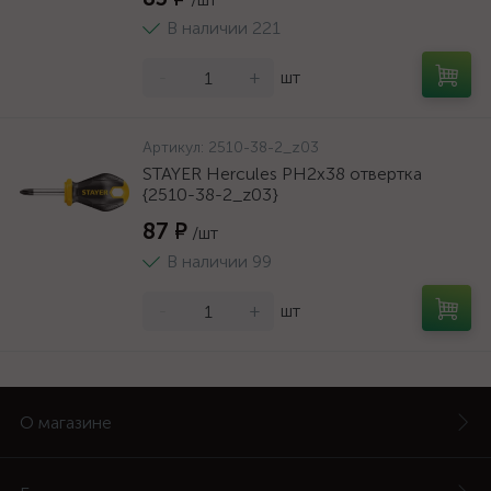
В наличии 221
-
+
шт
Артикул:
2510-38-2_z03
STAYER Hercules PH2x38 отвертка
{2510-38-2_z03}
87 ₽
/шт
В наличии 99
-
+
шт
О магазине