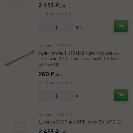
2 453 ₽
/шт
В наличии 1
-
+
шт
Артикул:
2773-01
Удлинитель НИЗ (1/2") для торцовых
головок, 40Х, оцинкованный, 250мм
{2773-01}
260 ₽
/шт
В наличии 35
-
+
шт
Артикул:
W-КРБ-1
Штанга ЗУБР для КРБ-хххх {W-КРБ-1}
2 453 ₽
/шт