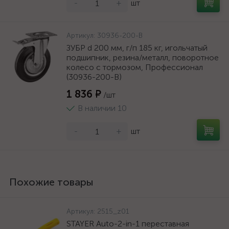
-
+
шт
Артикул:
30936-200-B
ЗУБР d 200 мм, г/п 185 кг, игольчатый
подшипник, резина/металл, поворотное
колесо c тормозом, Профессионал
(30936-200-B)
1 836 ₽
/шт
В наличии 10
-
+
шт
Похожие товары
Артикул:
2515_z01
STAYER Auto-2-in-1 переставная