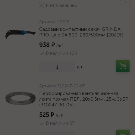
Нет в наличии
Артикул:
20815
Садовый компактный секач GRINDA
PRO-Line BA 500, 230/500мм {20815}
938 ₽
/шт
В наличии 104
-
+
шт
Артикул:
310247-20-05
Перфорированная вентиляционная
лента прямая ПВЛ, 20х0.5мм, 25м, ЗУБР
{310247-20-05}
525 ₽
/шт
В наличии 57