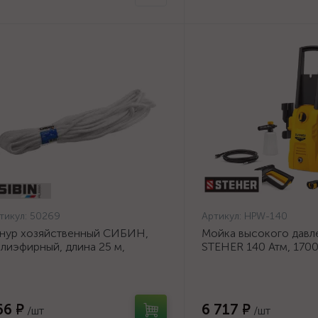
тикул:
50269
Артикул:
HPW-140
нур хозяйственный СИБИН,
Мойка высокого давл
лиэфирный, длина 25 м,
STEHER 140 Атм, 170
аметр - 9мм {50269}
140}
66 ₽
6 717 ₽
/шт
/шт