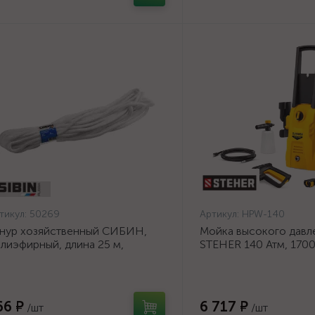
тикул:
50269
Артикул:
HPW-140
нур хозяйственный СИБИН,
Мойка высокого давл
лиэфирный, длина 25 м,
STEHER 140 Атм, 170
аметр - 9мм {50269}
140}
66 ₽
6 717 ₽
/шт
/шт