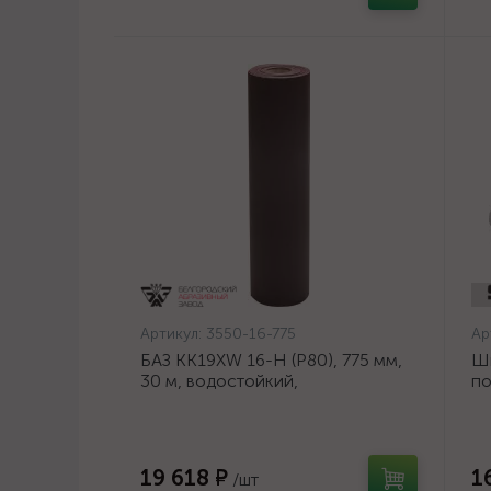
Артикул:
3550-16-775
Ар
БАЗ KK19XW 16-H (Р80), 775 мм,
Ш
30 м, водостойкий,
по
шлифовальный рулон на тканевой
ди
основе (3550-16-775)
19 618 ₽
1
/шт