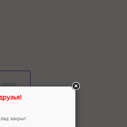
 выбор!
друзья!
лад закрыт .