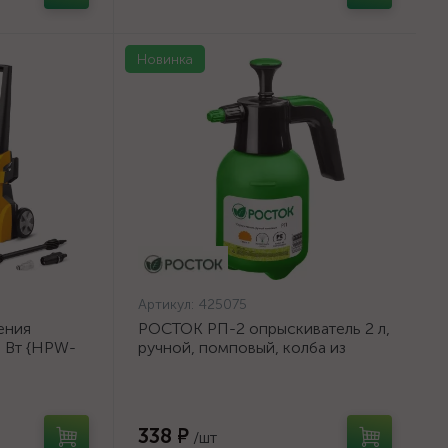
Новинка
Артикул:
425075
ения
РОСТОК РП-2 опрыскиватель 2 л,
0 Вт {HPW-
ручной, помповый, колба из
полиэтилена {425075}
338 ₽
/шт