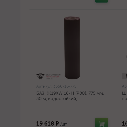
Артикул:
3550-16-775
Ар
БАЗ KK19XW 16-H (Р80), 775 мм,
Ш
30 м, водостойкий,
по
шлифовальный рулон на тканевой
ди
основе (3550-16-775)
19 618 ₽
1
/шт