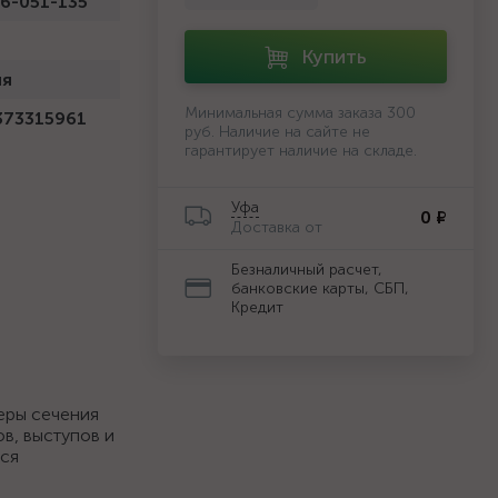
6-051-135
Купить
ия
Минимальная сумма заказа 300
373315961
руб. Наличие на сайте не
гарантирует наличие на складе.
Уфа
0 ₽
Доставка от
Безналичный расчет,
банковские карты, СБП,
Кредит
еры сечения
в, выступов и
тся