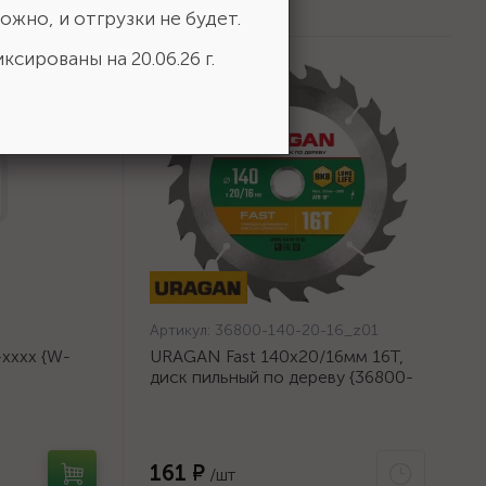
ожно, и отгрузки не будет.
ксированы на 20.06.26 г.
Артикул:
36800-140-20-16_z01
хххх {W-
URAGAN Fast 140x20/16мм 16Т,
диск пильный по дереву {36800-
140-20-16_z01}
161 ₽
/шт