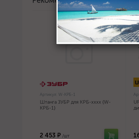
Рекомендации
Артикул:
W-КРБ-1
Ар
Штанга ЗУБР для КРБ-хххх {W-
UR
КРБ-1}
ди
14
2 453 ₽
1
/шт