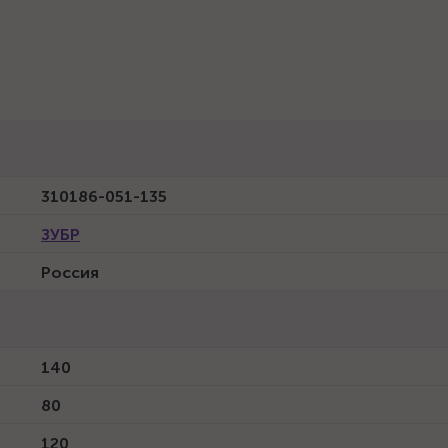
310186-051-135
ЗУБР
Россия
140
80
120