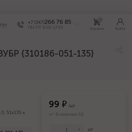
0
266 76 85
+7 (347)
Уфа
ПН-ПТ 9:00-17:30
Корзина
Войти
ЗУБР {310186-051-135}
99 ₽
/шт
0, 51х135 х
В наличии 68
-
+
шт