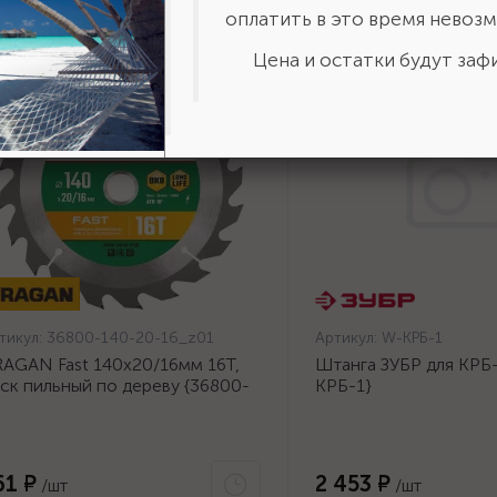
оплатить в это время невозм
Цена и остатки будут зафи
тикул:
36800-140-20-16_z01
Артикул:
W-КРБ-1
AGAN Fast 140x20/16мм 16Т,
Штанга ЗУБР для КРБ-
ск пильный по дереву {36800-
КРБ-1}
0-20-16_z01}
61 ₽
2 453 ₽
/шт
/шт