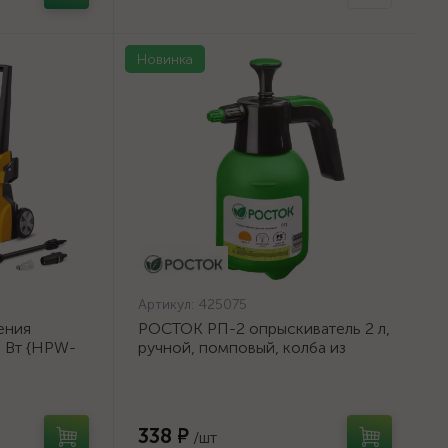
Новинка
Артикул:
425075
ения
РОСТОК РП-2 опрыскиватель 2 л,
0 Вт {HPW-
ручной, помповый, колба из
полиэтилена {425075}
338 ₽
/шт