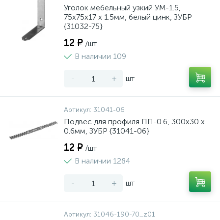
Уголок мебельный узкий УМ-1.5,
75х75х17 х 1.5мм, белый цинк, ЗУБР
{31032-75}
12 ₽
/шт
В наличии 109
-
+
шт
Артикул:
31041-06
Подвес для профиля ПП-0.6, 300x30 х
0.6мм, ЗУБР {31041-06}
12 ₽
/шт
В наличии 1284
-
+
шт
Артикул:
31046-190-70_z01