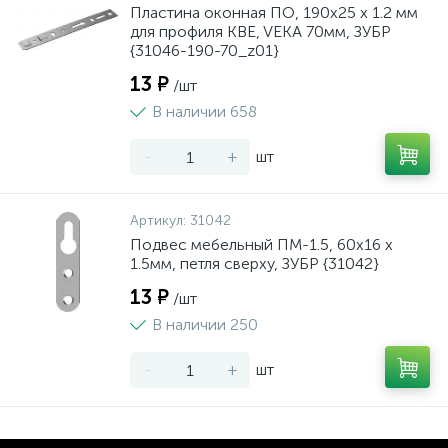
Пластина оконная ПО, 190х25 х 1.2 мм
для профиля KBE, VEKA 70мм, ЗУБР
{31046-190-70_z01}
13 ₽
/шт
В наличии 658
-
+
шт
Артикул:
31042
Подвес мебельный ПМ-1.5, 60х16 х
1.5мм, петля сверху, ЗУБР {31042}
13 ₽
/шт
В наличии 250
-
+
шт