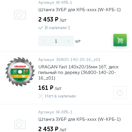
Артикул:
W-КРБ-1
Штанга ЗУБР для КРБ-хххх {W-КРБ-1}
2 453 ₽
/шт
В наличии 1
-
+
шт
Артикул:
36800-140-20-16_z01
URAGAN Fast 140x20/16мм 16Т, диск
пильный по дереву {36800-140-20-
16_z01}
161 ₽
/шт
Нет в наличии
Артикул:
W-КРБ-1
Штанга ЗУБР для КРБ-хххх {W-КРБ-1}
2 453 ₽
/шт