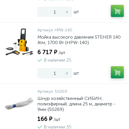
-
+
шт
Артикул:
HPW-140
Мойка высокого давления STEHER 140
Атм, 1700 Вт {HPW-140}
6 717 ₽
/шт
В наличии 25
-
+
шт
Артикул:
50269
Шнур хозяйственный СИБИН,
полиэфирный, длина 25 м, диаметр -
9мм {50269}
166 ₽
/шт
В наличии 35