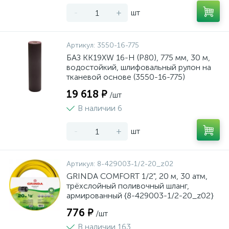
-
+
шт
Артикул:
3550-16-775
БАЗ KK19XW 16-H (Р80), 775 мм, 30 м,
водостойкий, шлифовальный рулон на
тканевой основе (3550-16-775)
19 618 ₽
/шт
В наличии 6
-
+
шт
Артикул:
8-429003-1/2-20_z02
GRINDA COMFORT 1/2", 20 м, 30 атм,
трёхслойный поливочный шланг,
армированный {8-429003-1/2-20_z02}
776 ₽
/шт
В наличии 163