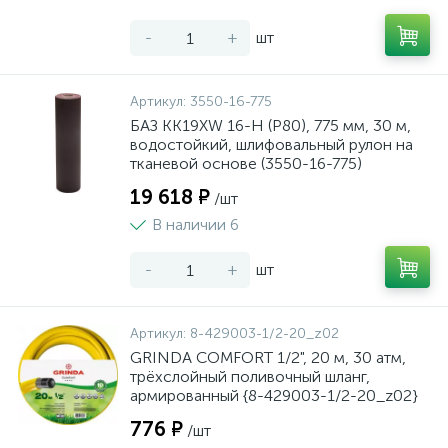
-
+
шт
Артикул:
3550-16-775
БАЗ KK19XW 16-H (Р80), 775 мм, 30 м,
водостойкий, шлифовальный рулон на
тканевой основе (3550-16-775)
19 618 ₽
/шт
В наличии 6
-
+
шт
Артикул:
8-429003-1/2-20_z02
GRINDA COMFORT 1/2", 20 м, 30 атм,
трёхслойный поливочный шланг,
армированный {8-429003-1/2-20_z02}
776 ₽
/шт