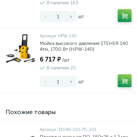
В наличии 163
-
+
шт
Артикул:
HPW-140
Мойка высокого давления STEHER 140
Атм, 1700 Вт {HPW-140}
6 717 ₽
/шт
В наличии 25
-
+
шт
Похожие товары
Артикул:
31046-150-70_z01
Пластина оконная ПО, 150х25 х 1.2 мм