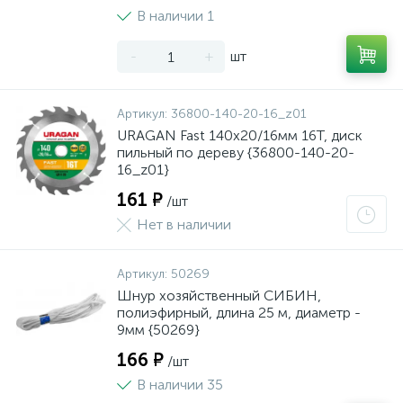
В наличии 1
-
+
шт
Артикул:
36800-140-20-16_z01
URAGAN Fast 140x20/16мм 16Т, диск
пильный по дереву {36800-140-20-
16_z01}
161 ₽
/шт
Нет в наличии
Артикул:
50269
Шнур хозяйственный СИБИН,
полиэфирный, длина 25 м, диаметр -
9мм {50269}
166 ₽
/шт
В наличии 35