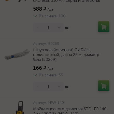
система, 310 мл, серия Professional
588 ₽
/шт
В наличии 100
-
+
шт
Артикул:
50269
Шнур хозяйственный СИБИН,
полиэфирный, длина 25 м, диаметр -
9мм {50269}
166 ₽
/шт
В наличии 35
-
+
шт
Артикул:
HPW-140
Мойка высокого давления STEHER 140
Атм, 1700 Вт {HPW-140}