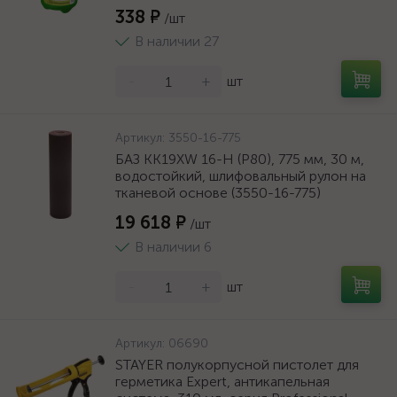
338 ₽
/шт
В наличии 27
-
+
шт
Артикул:
3550-16-775
БАЗ KK19XW 16-H (Р80), 775 мм, 30 м,
водостойкий, шлифовальный рулон на
тканевой основе (3550-16-775)
19 618 ₽
/шт
В наличии 6
-
+
шт
Артикул:
06690
STAYER полукорпусной пистолет для
герметика Expert, антикапельная