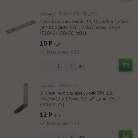
Артикул:
31046-150-58_z01
Пластина оконная ПО, 150х25 х 1.2 мм
для профиля KBE, VEKA 58мм, ЗУБР
{31046-150-58_z01}
10 ₽
/шт
В наличии 869
-
+
шт
Артикул:
31032-75
Уголок мебельный узкий УМ-1.5,
75х75х17 х 1.5мм, белый цинк, ЗУБР
{31032-75}
12 ₽
/шт
В наличии 109
-
+
шт