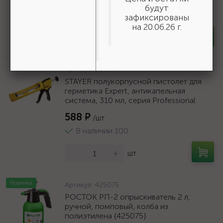
19 618 ₽
/шт
будут
В наличии 6
зафиксированы
на 20.06.26 г.
-
+
шт
Артикул:
06690
STAYER полукорпусной пистолет для
герметика Expert, антикапельная
система, 310 мл, серия Professional
588 ₽
/шт
В наличии 100
-
+
шт
Новинка
Артикул:
425075
РОСТОК РП-2 опрыскиватель 2 л,
ручной, помповый, колба из
полиэтилена {425075}