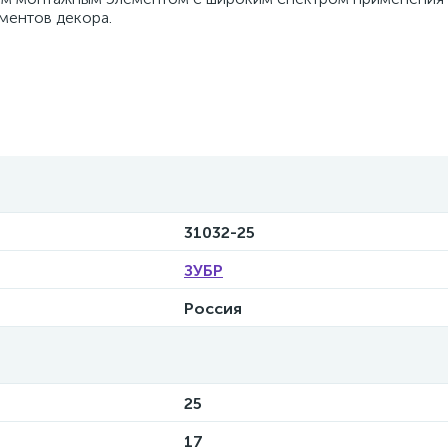
ментов декора.
31032-25
ЗУБР
Россия
25
17