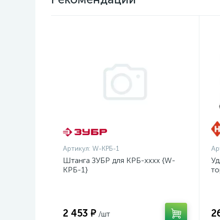
Артикул:
W-КРБ-1
Ар
Штанга ЗУБР для КРБ-хххх {W-
Уд
КРБ-1}
то
оц
2 453 ₽
2
/шт