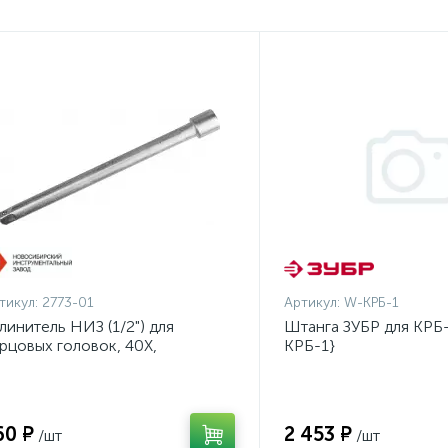
тикул:
2773-01
Артикул:
W-КРБ-1
линитель НИЗ (1/2") для
Штанга ЗУБР для КРБ-
рцовых головок, 40Х,
КРБ-1}
инкованный, 250мм {2773-01}
60 ₽
2 453 ₽
/шт
/шт