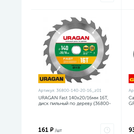
Артикул:
36800-140-20-16_z01
Ар
URAGAN Fast 140x20/16мм 16Т,
Са
диск пильный по дереву {36800-
GR
140-20-16_z01}
23
161 ₽
9
/шт