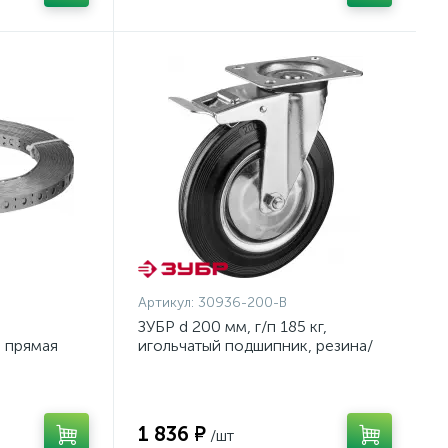
Артикул:
30936-200-B
ЗУБР d 200 мм, г/п 185 кг,
а прямая
игольчатый подшипник, резина/
ЗУБР
металл, поворотное колесо c
тормозом, Профессионал
(30936-200-B)
1 836 ₽
/шт