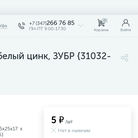
0
266 76 85
+7 (347)
Уфа
ПН-ПТ 9:00-17:30
Корзина
Войти
белый цинк, ЗУБР {31032-
5 ₽
/шт
25х25х17 х
Нет в наличии
5}