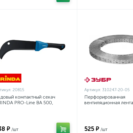
тикул:
20815
Артикул:
310247-20-05
довый компактный секач
Перфорированная
INDA PRO-Line BA 500,
вентиляционная лент
0/500мм {20815}
ПВЛ, 20х0.5мм, 25м, 
{310247-20-05}
38 ₽
525 ₽
/шт
/шт