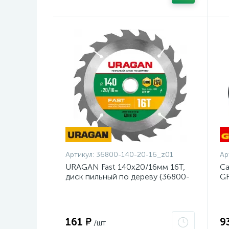
Артикул:
36800-140-20-16_z01
Ар
URAGAN Fast 140x20/16мм 16Т,
Са
диск пильный по дереву {36800-
GR
140-20-16_z01}
23
161 ₽
9
/шт