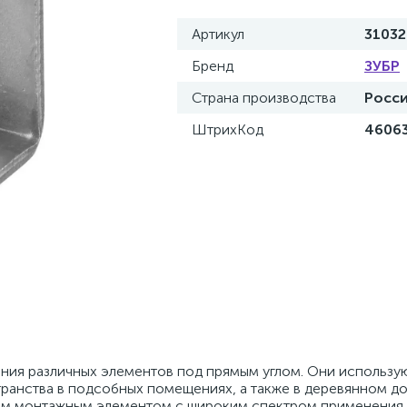
Артикул
31032
Бренд
ЗУБР
Страна производства
Росс
ШтрихКод
4606
ения различных элементов под прямым углом. Они использу
транства в подсобных помещениях, а также в деревянном д
ным монтажным элементом с широким спектром применения 