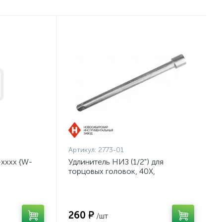
Артикул:
2773-01
хххх {W-
Удлинитель НИЗ (1/2") для
торцовых головок, 40Х,
оцинкованный, 250мм {2773-01}
260 ₽
/шт