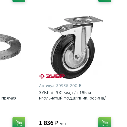
Артикул:
30936-200-B
ЗУБР d 200 мм, г/п 185 кг,
а прямая
игольчатый подшипник, резина/
ЗУБР
металл, поворотное колесо c
тормозом, Профессионал
(30936-200-B)
1 836 ₽
/шт