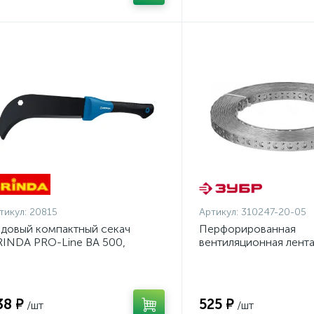
тикул:
20815
Артикул:
310247-20-05
довый компактный секач
Перфорированная
INDA PRO-Line BA 500,
вентиляционная лент
0/500мм {20815}
ПВЛ, 20х0.5мм, 25м, 
{310247-20-05}
38 ₽
525 ₽
/шт
/шт