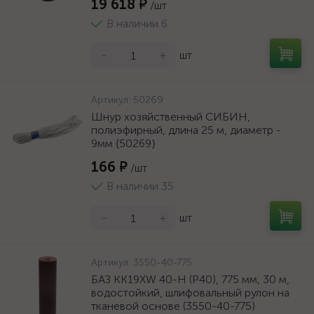
19 618 ₽
/шт
В наличии 6
-
+
шт
Артикул:
50269
Шнур хозяйственный СИБИН,
полиэфирный, длина 25 м, диаметр -
9мм {50269}
166 ₽
/шт
В наличии 35
-
+
шт
Артикул:
3550-40-775
БАЗ KK19XW 40-H (Р40), 775 мм, 30 м,
водостойкий, шлифовальный рулон на
тканевой основе (3550-40-775)