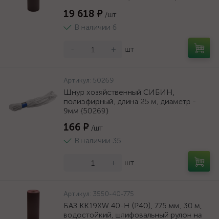
19 618 ₽
/шт
В наличии 6
-
+
шт
Артикул:
50269
Шнур хозяйственный СИБИН,
полиэфирный, длина 25 м, диаметр -
9мм {50269}
166 ₽
/шт
В наличии 35
-
+
шт
Артикул:
3550-40-775
БАЗ KK19XW 40-H (Р40), 775 мм, 30 м,
водостойкий, шлифовальный рулон на