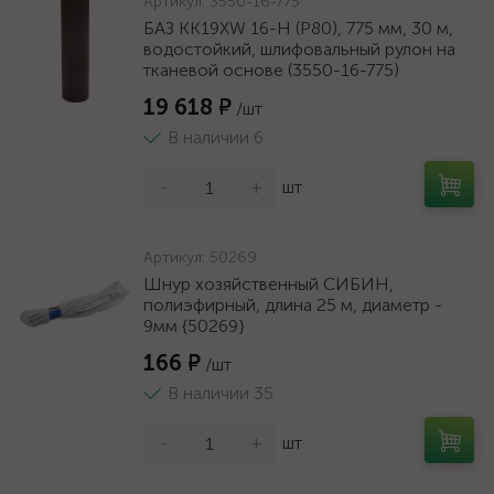
Артикул:
3550-16-775
БАЗ KK19XW 16-H (Р80), 775 мм, 30 м,
водостойкий, шлифовальный рулон на
тканевой основе (3550-16-775)
19 618 ₽
/шт
В наличии 6
-
+
шт
Артикул:
50269
Шнур хозяйственный СИБИН,
полиэфирный, длина 25 м, диаметр -
9мм {50269}
166 ₽
/шт
В наличии 35
-
+
шт