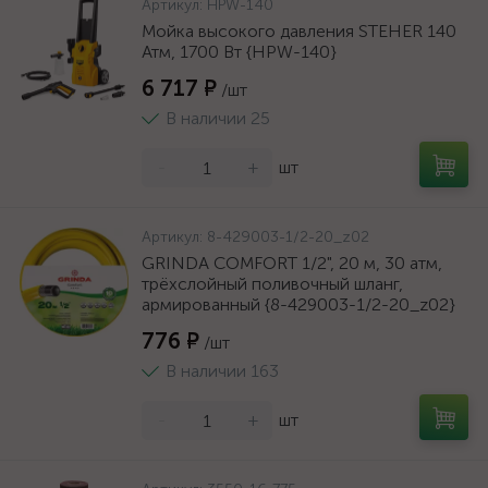
Артикул:
HPW-140
Мойка высокого давления STEHER 140
Атм, 1700 Вт {HPW-140}
6 717 ₽
/шт
В наличии 25
-
+
шт
Артикул:
8-429003-1/2-20_z02
GRINDA COMFORT 1/2", 20 м, 30 атм,
трёхслойный поливочный шланг,
армированный {8-429003-1/2-20_z02}
776 ₽
/шт
В наличии 163
-
+
шт