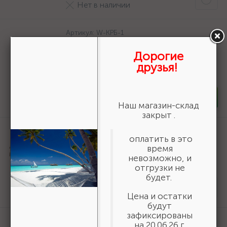
Нет в наличии
Артикул:
W-КРБ-1
Штанга ЗУБР для КРБ-хххх {W-КРБ-1}
Дорогие
2 453 ₽
/шт
друзья!
В наличии 1
-
+
шт
Наш магазин-склад
закрыт .
Артикул:
36800-140-20-16_z01
оплатить в это
URAGAN Fast 140x20/16мм 16Т, диск
время
пильный по дереву {36800-140-20-
невозможно, и
16_z01}
отгрузки не
будет.
161 ₽
/шт
Нет в наличии
Цена и остатки
будут
зафиксированы
Артикул:
3550-16-775
на 20.06.26 г.