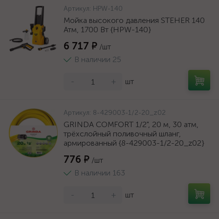
Артикул:
HPW-140
Мойка высокого давления STEHER 140
Атм, 1700 Вт {HPW-140}
6 717 ₽
/шт
В наличии 25
-
+
шт
Артикул:
8-429003-1/2-20_z02
GRINDA COMFORT 1/2", 20 м, 30 атм,
трёхслойный поливочный шланг,
армированный {8-429003-1/2-20_z02}
776 ₽
/шт
В наличии 163
-
+
шт