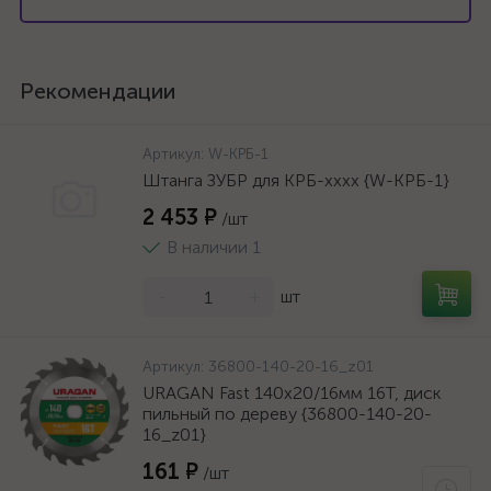
Рекомендации
Артикул:
W-КРБ-1
Штанга ЗУБР для КРБ-хххх {W-КРБ-1}
2 453 ₽
/шт
В наличии 1
-
+
шт
Артикул:
36800-140-20-16_z01
URAGAN Fast 140x20/16мм 16Т, диск
пильный по дереву {36800-140-20-
16_z01}
161 ₽
/шт