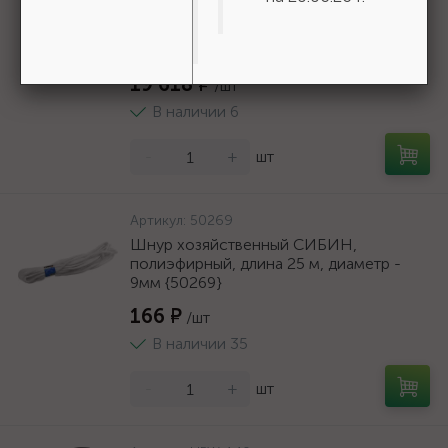
БАЗ KK19XW 16-H (Р80), 775 мм, 30 м,
водостойкий, шлифовальный рулон на
тканевой основе (3550-16-775)
19 618 ₽
/шт
В наличии 6
-
+
шт
Артикул:
50269
Шнур хозяйственный СИБИН,
полиэфирный, длина 25 м, диаметр -
9мм {50269}
166 ₽
/шт
В наличии 35
-
+
шт