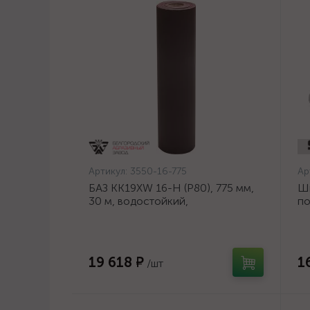
Артикул:
3550-16-775
Ар
БАЗ KK19XW 16-H (Р80), 775 мм,
Ш
30 м, водостойкий,
по
шлифовальный рулон на тканевой
ди
основе (3550-16-775)
19 618 ₽
1
/шт