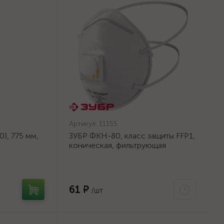
Артикул:
11155
), 775 мм,
ЗУБР ФКН-80, класс защиты FFP1,
коническая, фильтрующая
на тканевой
полумаска с направленным
клапаном выдоха (11155)
61 ₽
/шт