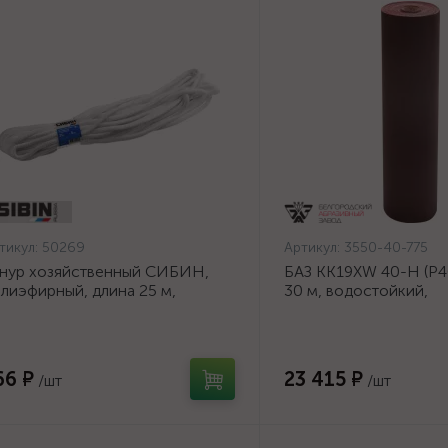
тикул:
50269
Артикул:
3550-40-775
нур хозяйственный СИБИН,
БАЗ KK19XW 40-H (Р40
лиэфирный, длина 25 м,
30 м, водостойкий,
аметр - 9мм {50269}
шлифовальный рулон 
основе (3550-40-775)
66 ₽
23 415 ₽
/шт
/шт