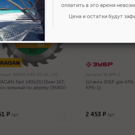
оплатить в это время невозм
Цена и остатки будут зафи
тикул:
36800-140-20-16_z01
Артикул:
W-КРБ-1
AGAN Fast 140x20/16мм 16Т,
Штанга ЗУБР для КРБ-
ск пильный по дереву {36800-
КРБ-1}
0-20-16_z01}
61 ₽
2 453 ₽
/шт
/шт