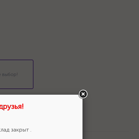
 выбор!
друзья!
лад закрыт .