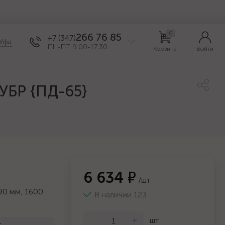
0
266 76 85
+7 (347)
Уфа
ПН-ПТ 9:00-17:30
Корзина
Войти
ЗУБР {ПД-65}
6 634 ₽
/шт
90 мм, 1600
В наличии 123
-
+
шт