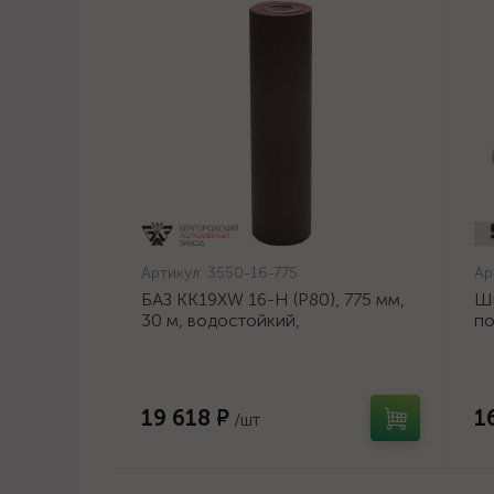
Артикул:
3550-16-775
Ар
БАЗ KK19XW 16-H (Р80), 775 мм,
Ш
30 м, водостойкий,
по
шлифовальный рулон на тканевой
ди
основе (3550-16-775)
19 618 ₽
1
/шт