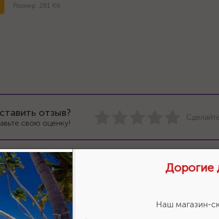
Размер: 281 Кб
ставить отзыв?
Сделайте
авьте свою оценку!
Дорогие 
Наш магазин-ск