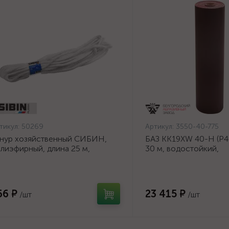
тикул:
50269
Артикул:
3550-40-775
нур хозяйственный СИБИН,
БАЗ KK19XW 40-H (Р40
лиэфирный, длина 25 м,
30 м, водостойкий,
аметр - 9мм {50269}
шлифовальный рулон 
основе (3550-40-775)
66 ₽
23 415 ₽
/шт
/шт