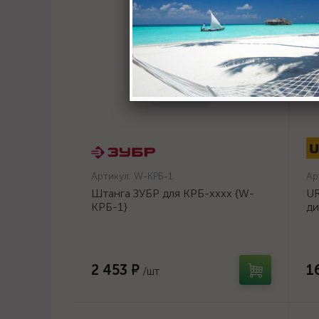
Артикул:
W-КРБ-1
Ар
Штанга ЗУБР для КРБ-хххх {W-
UR
КРБ-1}
ди
14
2 453 ₽
1
/шт