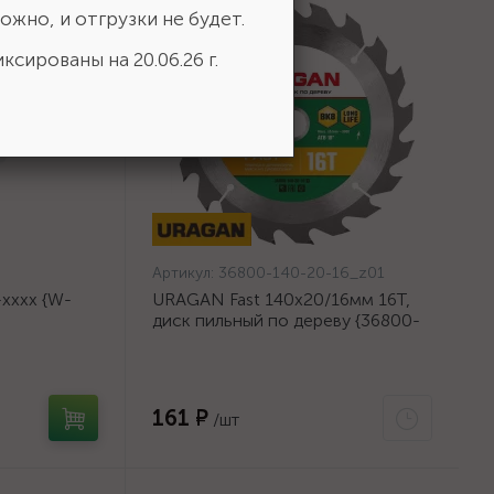
ожно, и отгрузки не будет.
ксированы на 20.06.26 г.
Артикул:
36800-140-20-16_z01
хххх {W-
URAGAN Fast 140x20/16мм 16Т,
диск пильный по дереву {36800-
140-20-16_z01}
161 ₽
/шт