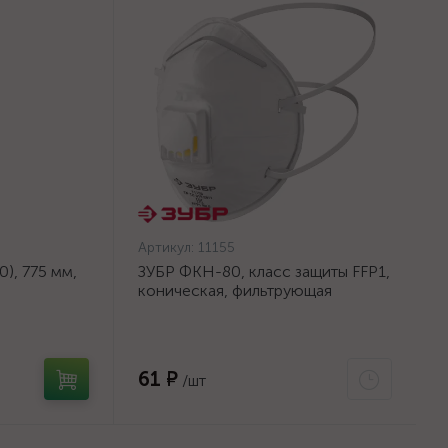
Артикул:
11155
), 775 мм,
ЗУБР ФКН-80, класс защиты FFP1,
коническая, фильтрующая
на тканевой
полумаска с направленным
клапаном выдоха (11155)
61 ₽
/шт