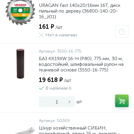
URAGAN Fast 140x20/16мм 16Т, диск
пильный по дереву {36800-140-20-
16_z01}
161 ₽
/шт
Нет в наличии
Артикул:
3550-16-775
БАЗ KK19XW 16-H (Р80), 775 мм, 30 м,
водостойкий, шлифовальный рулон на
тканевой основе (3550-16-775)
19 618 ₽
/шт
В наличии 6
-
+
шт
Артикул:
50269
Шнур хозяйственный СИБИН,
полиэфирный, длина 25 м, диаметр -