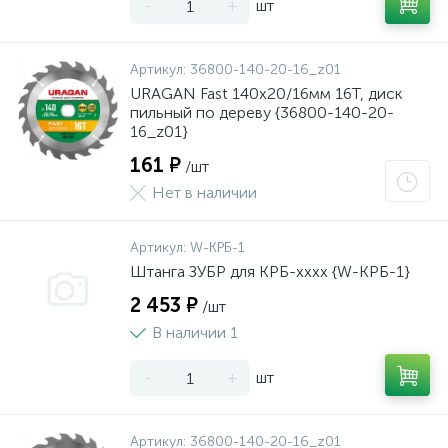
-
+
шт
Артикул:
36800-140-20-16_z01
URAGAN Fast 140x20/16мм 16Т, диск
пильный по дереву {36800-140-20-
16_z01}
161 ₽
/шт
Нет в наличии
Артикул:
W-КРБ-1
Штанга ЗУБР для КРБ-хххх {W-КРБ-1}
2 453 ₽
/шт
В наличии 1
-
+
шт
Артикул:
36800-140-20-16_z01