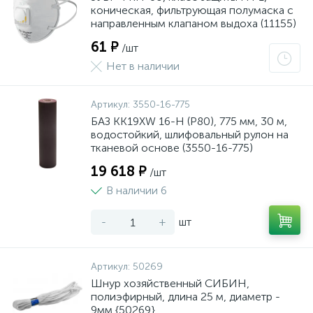
коническая, фильтрующая полумаска с
направленным клапаном выдоха (11155)
61 ₽
/шт
Нет в наличии
Артикул:
3550-16-775
БАЗ KK19XW 16-H (Р80), 775 мм, 30 м,
водостойкий, шлифовальный рулон на
тканевой основе (3550-16-775)
19 618 ₽
/шт
В наличии 6
-
+
шт
Артикул:
50269
Шнур хозяйственный СИБИН,
полиэфирный, длина 25 м, диаметр -
9мм {50269}