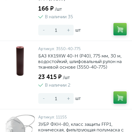
166 ₽
/шт
В наличии 35
-
+
шт
Артикул:
3550-40-775
БАЗ KK19XW 40-H (Р40), 775 мм, 30 м,
водостойкий, шлифовальный рулон на
тканевой основе (3550-40-775)
23 415 ₽
/шт
В наличии 2
-
+
шт
Артикул:
11155
ЗУБР ФКН-80, класс защиты FFP1,
коническая, фильтрующая полумаска с