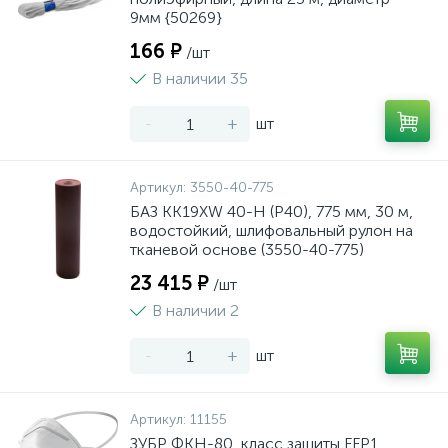
9мм {50269}
166 ₽
/шт
В наличии 35
-
+
шт
Артикул:
3550-40-775
БАЗ KK19XW 40-H (Р40), 775 мм, 30 м,
водостойкий, шлифовальный рулон на
тканевой основе (3550-40-775)
23 415 ₽
/шт
В наличии 2
-
+
шт
Артикул:
11155
ЗУБР ФКН-80, класс защиты FFP1,