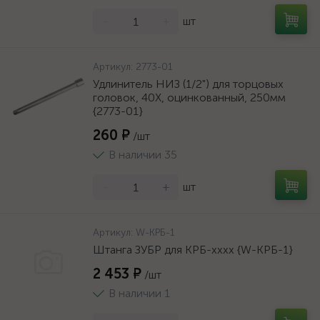
-
+
шт
Артикул:
2773-01
Удлинитель НИЗ (1/2") для торцовых
головок, 40Х, оцинкованный, 250мм
{2773-01}
260 ₽
/шт
В наличии 35
-
+
шт
Артикул:
W-КРБ-1
Штанга ЗУБР для КРБ-хххх {W-КРБ-1}
2 453 ₽
/шт
В наличии 1