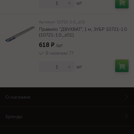
-
+
шт
Артикул:
10721-1.0_z01
Правило "ДВУХВАТ", 1 м, ЗУБР 10721-1.0
{10721-1.0_z01}
618 ₽
/шт
В наличии 77
-
+
шт
О магазине
Бренды