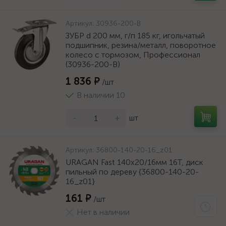
Артикул:
30936-200-B
ЗУБР d 200 мм, г/п 185 кг, игольчатый
подшипник, резина/металл, поворотное
колесо c тормозом, Профессионал
(30936-200-B)
1 836 ₽
/шт
В наличии 10
-
+
шт
Артикул:
36800-140-20-16_z01
URAGAN Fast 140x20/16мм 16Т, диск
пильный по дереву {36800-140-20-
16_z01}
161 ₽
/шт
Нет в наличии