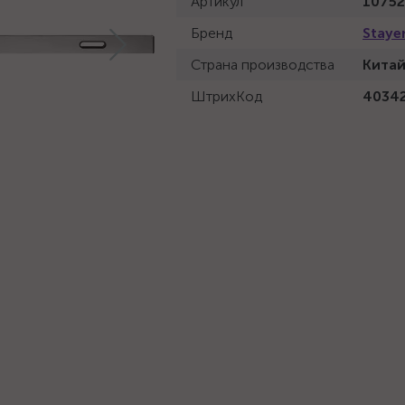
Артикул
10752
Бренд
Staye
Страна производства
Кита
ШтрихКод
4034