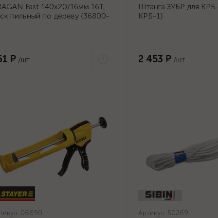
AGAN Fast 140x20/16мм 16Т,
Штанга ЗУБР для КРБ-
ск пильный по дереву {36800-
КРБ-1}
0-20-16_z01}
61 ₽
2 453 ₽
/шт
/шт
тикул:
06690
Артикул:
50269