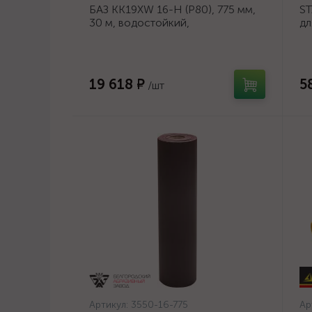
БАЗ KK19XW 16-H (Р80), 775 мм,
ST
30 м, водостойкий,
дл
шлифовальный рулон на тканевой
ан
основе (3550-16-775)
се
19 618 ₽
5
/шт
Артикул:
3550-16-775
Ар