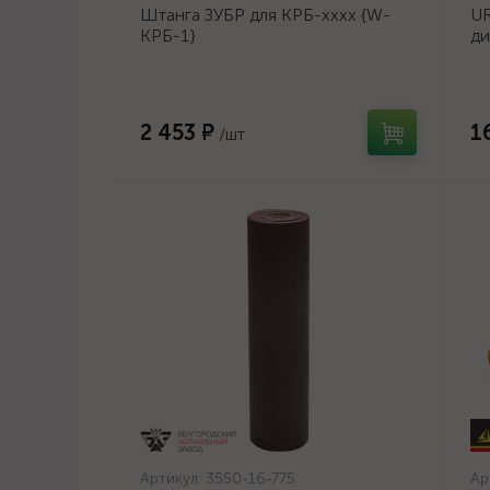
Штанга ЗУБР для КРБ-хххх {W-
UR
КРБ-1}
ди
14
2 453 ₽
1
/шт
Артикул:
3550-16-775
Ар