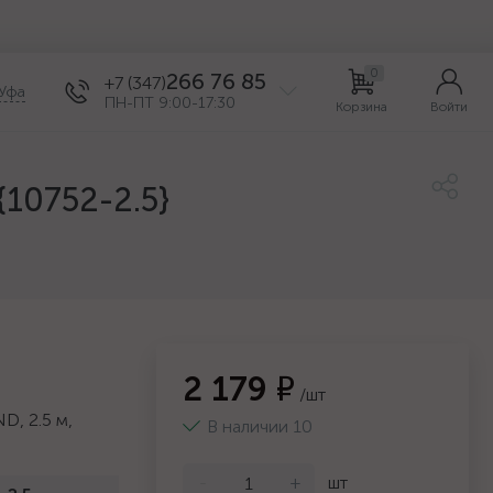
0
266 76 85
+7 (347)
Уфа
ПН-ПТ 9:00-17:30
Корзина
Войти
{10752-2.5}
2 179 ₽
/шт
D, 2.5 м,
В наличии 10
-
+
шт