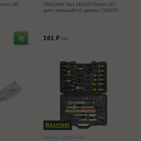
хххх {W-
URAGAN Fast 140x20/16мм 16Т,
диск пильный по дереву {36800-
140-20-16_z01}
161 ₽
/шт
Артикул:
27977-H59