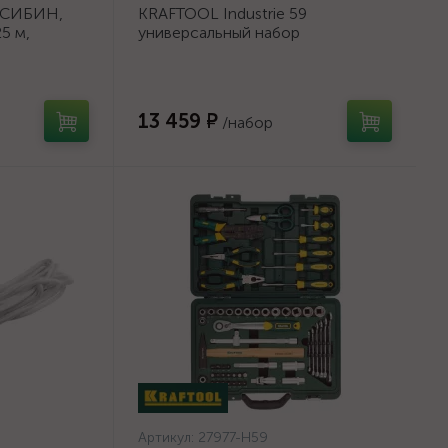
 СИБИН,
KRAFTOOL Industrie 59
5 м,
универсальный набор
}
инструмента 59 предм. {27977-
H59}
13 459 ₽
/набор
Артикул:
27977-H59