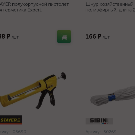
AYER полукорпусной пистолет
Шнур хозяйственный
я герметика Expert,
полиэфирный, длина 2
тикапельная система, 310 мл,
диаметр - 9мм {50269
рия Professional
88 ₽
166 ₽
/шт
/шт
тикул:
06690
Артикул:
50269