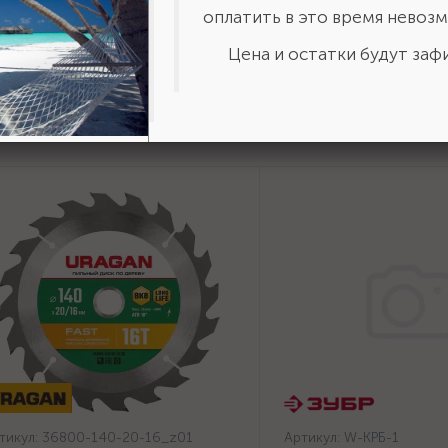
оплатить в это время невозм
Цена и остатки будут зафи
тикул:
36800-140-20-16_z01
Артикул:
W-КРБ-1