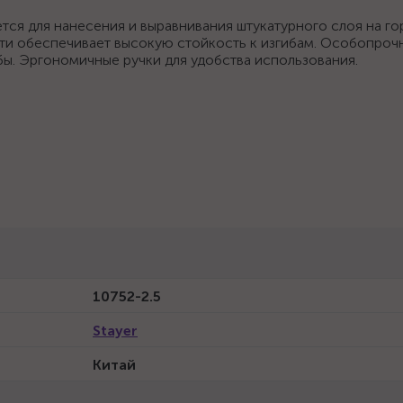
тся для нанесения и выравнивания штукатурного слоя на г
сти обеспечивает высокую стойкость к изгибам. Особопроч
ы. Эргономичные ручки для удобства использования.
10752-2.5
Stayer
Китай