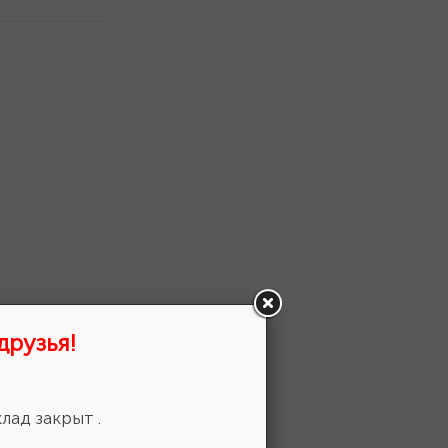
друзья!
лад закрыт .
 выбор!