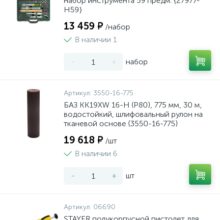
набор инструмента 59 предм. {27977-
H59}
13 459 ₽
/набор
В наличии 1
-
+
набор
Артикул:
3550-16-775
БАЗ KK19XW 16-H (Р80), 775 мм, 30 м,
водостойкий, шлифовальный рулон на
тканевой основе (3550-16-775)
19 618 ₽
/шт
В наличии 6
-
+
шт
Артикул:
06690
STAYER полукорпусной пистолет для