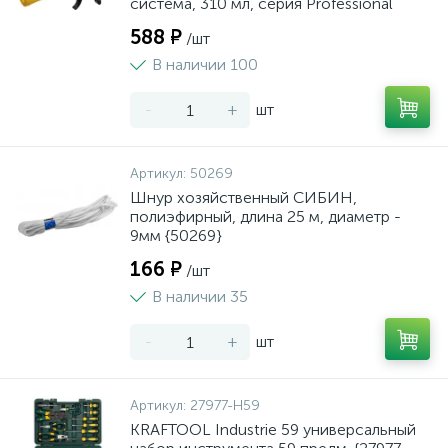
система, 310 мл, серия Professional
588 ₽
/шт
В наличии 100
-
+
шт
Артикул:
50269
Шнур хозяйственный СИБИН,
полиэфирный, длина 25 м, диаметр -
9мм {50269}
166 ₽
/шт
В наличии 35
-
+
шт
Артикул:
27977-H59
KRAFTOOL Industrie 59 универсальный