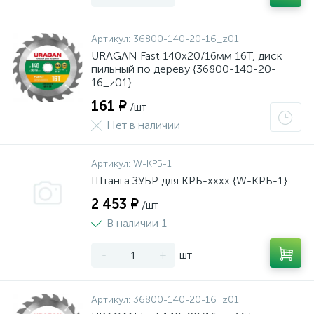
Артикул:
36800-140-20-16_z01
URAGAN Fast 140x20/16мм 16Т, диск
пильный по дереву {36800-140-20-
16_z01}
161 ₽
/шт
Нет в наличии
Артикул:
W-КРБ-1
Штанга ЗУБР для КРБ-хххх {W-КРБ-1}
2 453 ₽
/шт
В наличии 1
-
+
шт
Артикул:
36800-140-20-16_z01