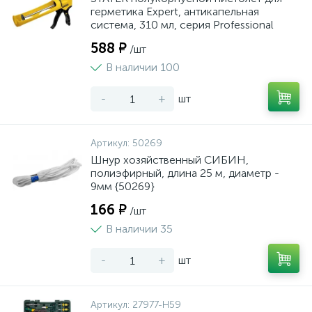
герметика Expert, антикапельная
система, 310 мл, серия Professional
588 ₽
/шт
В наличии 100
-
+
шт
Артикул:
50269
Шнур хозяйственный СИБИН,
полиэфирный, длина 25 м, диаметр -
9мм {50269}
166 ₽
/шт
В наличии 35
-
+
шт
Артикул:
27977-H59