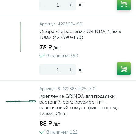
-
+
шт
Артикул:
422390-150
Опора для растений GRINDA, 1,5м х
10мм {422390-150}
78 ₽
/шт
В наличии 360
-
+
шт
Артикул:
8-422383-H25_z01
Крепление GRINDA для подвязки
растений, регулируемое, тип -
пластиковый хомут с фиксатором,
175мм, 25шт
88 ₽
/шт
В наличии 122