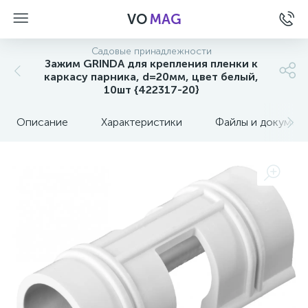
VO
MAG
Садовые принадлежности
Зажим GRINDA для крепления пленки к
каркасу парника, d=20мм, цвет белый,
10шт {422317-20}
Описание
Характеристики
Файлы и докумен
а