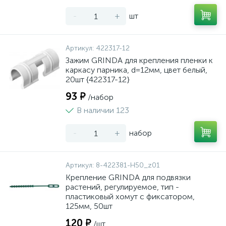
-
+
шт
Артикул:
422317-12
Зажим GRINDA для крепления пленки к
каркасу парника, d=12мм, цвет белый,
20шт {422317-12}
93 ₽
/набор
В наличии 123
-
+
набор
Артикул:
8-422381-H50_z01
Крепление GRINDA для подвязки
растений, регулируемое, тип -
пластиковый хомут с фиксатором,
125мм, 50шт
120 ₽
/шт