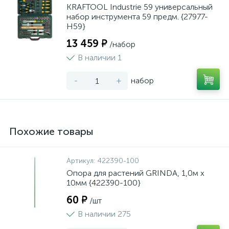
KRAFTOOL Industrie 59 универсальный
набор инструмента 59 предм. {27977-
H59}
13 459 ₽
/набор
В наличии 1
-
+
набор
Похожие товары
Артикул:
422390-100
Опора для растений GRINDA, 1,0м х
10мм {422390-100}
60 ₽
/шт
В наличии 275