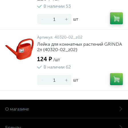
В наличии 53
-
+
шт
Артикул:
40320-02_z02
Лейка для комнатных растений GRINDA
2л {40320-02_z02}
124 ₽
/шт
В наличии 62
-
+
шт
О магазине
Бренды