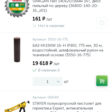
URAGAN Fast 140x20/16мм 16Т, диск
пильный по дереву {36800-140-20-
16_z01}
161 ₽
/шт
Нет в наличии
Артикул:
3550-16-775
БАЗ KK19XW 16-H (Р80), 775 мм, 30 м,
водостойкий, шлифовальный рулон на
тканевой основе (3550-16-775)
19 618 ₽
/шт
В наличии 6
-
+
шт
Артикул:
06690
STAYER полукорпусной пистолет для
герметика Expert, антикапельная