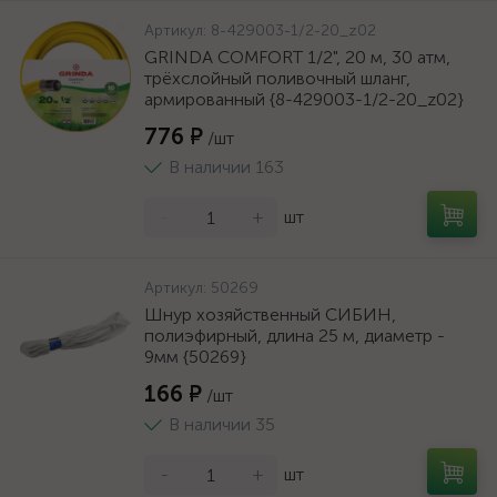
Артикул:
8-429003-1/2-20_z02
GRINDA COMFORT 1/2", 20 м, 30 атм,
трёхслойный поливочный шланг,
армированный {8-429003-1/2-20_z02}
776 ₽
/шт
В наличии 163
-
+
шт
Артикул:
50269
Шнур хозяйственный СИБИН,
полиэфирный, длина 25 м, диаметр -
9мм {50269}
166 ₽
/шт
В наличии 35
-
+
шт