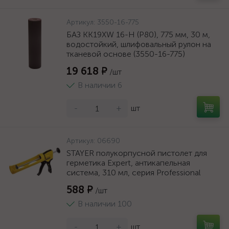
Артикул:
3550-16-775
БАЗ KK19XW 16-H (Р80), 775 мм, 30 м,
водостойкий, шлифовальный рулон на
тканевой основе (3550-16-775)
19 618 ₽
/шт
В наличии 6
-
+
шт
Артикул:
06690
STAYER полукорпусной пистолет для
герметика Expert, антикапельная
система, 310 мл, серия Professional
588 ₽
/шт
В наличии 100
-
+
шт