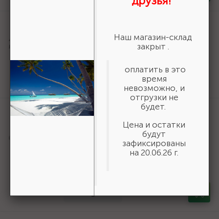
друзья!
Артикул:
36800-140-20-16_z01
URAGAN Fast 140x20/16мм 16Т, диск
Наш магазин-склад
пильный по дереву {36800-140-20-
закрыт .
16_z01}
оплатить в это
161 ₽
/шт
время
Нет в наличии
невозможно, и
отгрузки не
будет.
Артикул:
50269
Шнур хозяйственный СИБИН,
Цена и остатки
полиэфирный, длина 25 м, диаметр -
будут
9мм {50269}
зафиксированы
на 20.06.26 г.
166 ₽
/шт
В наличии 35
-
+
шт