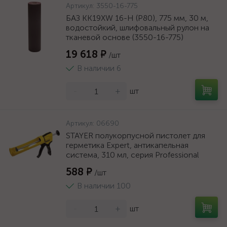
Артикул:
3550-16-775
БАЗ KK19XW 16-H (Р80), 775 мм, 30 м,
водостойкий, шлифовальный рулон на
тканевой основе (3550-16-775)
19 618 ₽
/шт
В наличии 6
-
+
шт
Артикул:
06690
STAYER полукорпусной пистолет для
герметика Expert, антикапельная
система, 310 мл, серия Professional
588 ₽
/шт
В наличии 100
-
+
шт