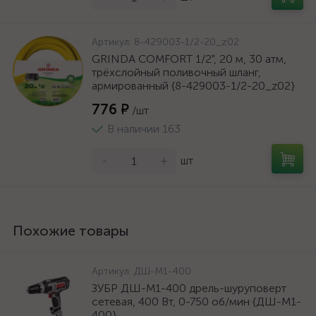
Артикул:
8-429003-1/2-20_z02
GRINDA COMFORT 1/2", 20 м, 30 атм,
трёхслойный поливочный шланг,
армированный {8-429003-1/2-20_z02}
776 ₽
/шт
В наличии 163
-
+
шт
Похожие товары
Артикул:
ДШ-М1-400
ЗУБР ДШ-М1-400 дрель-шуруповерт
сетевая, 400 Вт, 0-750 об/мин {ДШ-М1-
400}