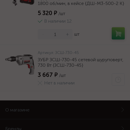
1800 об/мин, в кейсе {ДШ-М3-500-2 К}
5 320 ₽
/шт
В наличии 12
-
+
шт
Артикул:
ЗСШ-730-45
ЗУБР ЗСШ-730-45 сетевой шуруповерт,
730 Вт {ЗСШ-730-45}
3 667 ₽
/шт
Нет в наличии
О магазине
Бренды