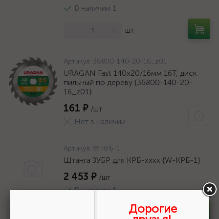
В наличии 1
-
+
шт
Артикул:
36800-140-20-16_z01
URAGAN Fast 140x20/16мм 16Т, диск
пильный по дереву {36800-140-20-
16_z01}
161 ₽
/шт
Нет в наличии
Артикул:
W-КРБ-1
Штанга ЗУБР для КРБ-хххх {W-КРБ-1}
2 453 ₽
/шт
В наличии 1
Дорогие
-
+
шт