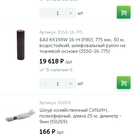
-
+
шт
Артикул:
3550-16-775
БАЗ KK19XW 16-H (Р80), 775 мм, 30 м,
водостойкий, шлифовальный рулон на
тканевой основе (3550-16-775)
19 618 ₽
/шт
В наличии 6
-
+
шт
Артикул:
50269
Шнур хозяйственный СИБИН,
полиэфирный, длина 25 м, диаметр -
9мм {50269}
166 ₽
/шт