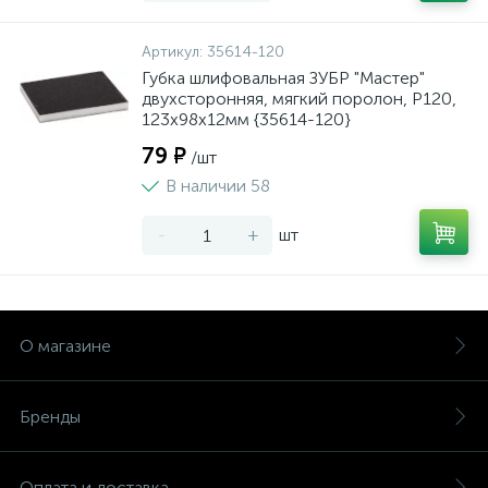
Артикул:
35614-120
Губка шлифовальная ЗУБР "Мастер"
двухсторонняя, мягкий поролон, Р120,
123х98х12мм {35614-120}
79 ₽
/шт
В наличии 58
-
+
шт
О магазине
Бренды
Оплата и доставка