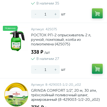
В наличии 35
-
+
шт
Новинка
Артикул:
425075
РОСТОК РП-2 опрыскиватель 2 л,
ручной, помповый, колба из
полиэтилена {425075}
338 ₽
/шт
В наличии 27
-
+
шт
Артикул:
8-429003-1/2-20_z02
GRINDA COMFORT 1/2", 20 м, 30 атм,
трёхслойный поливочный шланг,
армированный {8-429003-1/2-20_z02}