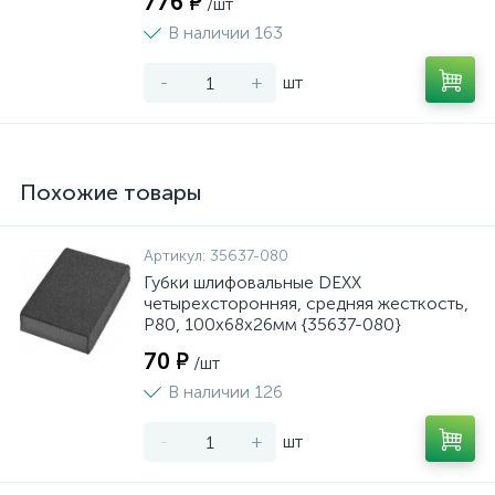
776 ₽
/шт
В наличии 163
-
+
шт
Похожие товары
Артикул:
35637-080
Губки шлифовальные DEXX
четырехсторонняя, средняя жесткость,
Р80, 100х68х26мм {35637-080}
70 ₽
/шт
В наличии 126
-
+
шт