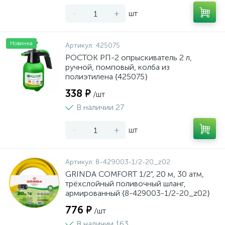
-
+
шт
Новинка
Артикул:
425075
РОСТОК РП-2 опрыскиватель 2 л,
ручной, помповый, колба из
полиэтилена {425075}
338 ₽
/шт
В наличии 27
-
+
шт
Артикул:
8-429003-1/2-20_z02
GRINDA COMFORT 1/2", 20 м, 30 атм,
трёхслойный поливочный шланг,
армированный {8-429003-1/2-20_z02}
776 ₽
/шт
В наличии 163