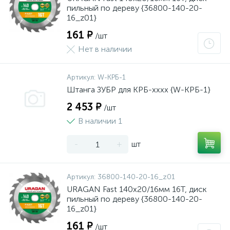
пильный по дереву {36800-140-20-
16_z01}
161 ₽
/шт
Нет в наличии
Артикул:
W-КРБ-1
Штанга ЗУБР для КРБ-хххх {W-КРБ-1}
2 453 ₽
/шт
В наличии 1
-
+
шт
Артикул:
36800-140-20-16_z01
URAGAN Fast 140x20/16мм 16Т, диск
пильный по дереву {36800-140-20-
16_z01}
161 ₽
/шт