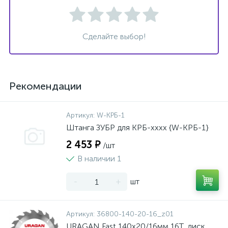
Сделайте выбор!
Рекомендации
Артикул:
W-КРБ-1
Штанга ЗУБР для КРБ-хххх {W-КРБ-1}
2 453 ₽
/шт
В наличии 1
-
+
шт
Артикул:
36800-140-20-16_z01
URAGAN Fast 140x20/16мм 16Т, диск