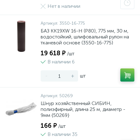
Нет в наличии
Артикул:
3550-16-775
БАЗ KK19XW 16-H (Р80), 775 мм, 30 м,
водостойкий, шлифовальный рулон на
тканевой основе (3550-16-775)
19 618 ₽
/шт
В наличии 6
-
+
шт
Артикул:
50269
Шнур хозяйственный СИБИН,
полиэфирный, длина 25 м, диаметр -
9мм {50269}
166 ₽
/шт
В наличии 35