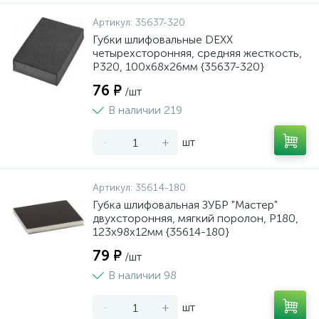
Артикул:
35637-320
Губки шлифовальные DEXX
четырехсторонняя, средняя жесткость,
Р320, 100х68х26мм {35637-320}
76 ₽
/шт
В наличии 219
-
+
шт
Артикул:
35614-180
Губка шлифовальная ЗУБР "Мастер"
двухсторонняя, мягкий поролон, Р180,
123х98х12мм {35614-180}
79 ₽
/шт
В наличии 98
-
+
шт