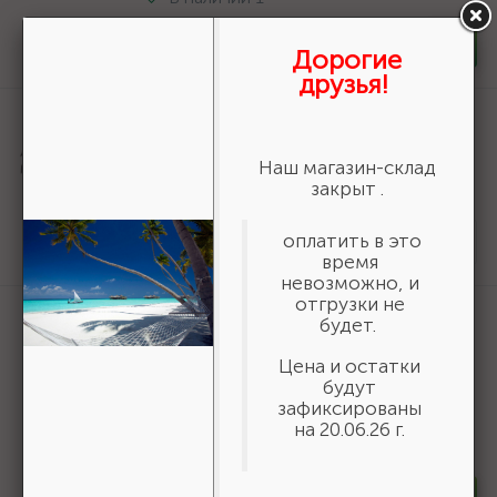
-
+
шт
Дорогие
друзья!
Артикул:
36800-140-20-16_z01
URAGAN Fast 140x20/16мм 16Т, диск
пильный по дереву {36800-140-20-
Наш магазин-склад
16_z01}
закрыт .
161 ₽
/шт
оплатить в это
Нет в наличии
время
невозможно, и
отгрузки не
Артикул:
3550-16-775
будет.
БАЗ KK19XW 16-H (Р80), 775 мм, 30 м,
водостойкий, шлифовальный рулон на
Цена и остатки
тканевой основе (3550-16-775)
будут
зафиксированы
19 618 ₽
/шт
на 20.06.26 г.
В наличии 6