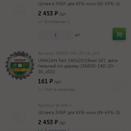
Штанга ЗУБР для КРБ-хххх {W-КРБ-1}
2 453 ₽
/шт
В наличии 1
-
+
шт
Артикул:
36800-140-20-16_z01
URAGAN Fast 140x20/16мм 16Т, диск
пильный по дереву {36800-140-20-
16_z01}
161 ₽
/шт
Нет в наличии
Артикул:
W-КРБ-1
Штанга ЗУБР для КРБ-хххх {W-КРБ-1}
2 453 ₽
/шт
В наличии 1