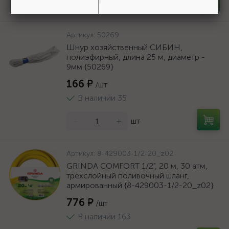
-
+
шт
Артикул:
50269
Шнур хозяйственный СИБИН,
полиэфирный, длина 25 м, диаметр -
9мм {50269}
166 ₽
/шт
В наличии 35
-
+
шт
Артикул:
8-429003-1/2-20_z02
GRINDA COMFORT 1/2", 20 м, 30 атм,
трёхслойный поливочный шланг,
армированный {8-429003-1/2-20_z02}
776 ₽
/шт
В наличии 163