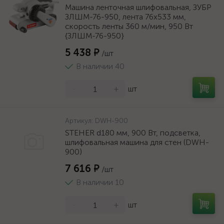
Машина ленточная шлифовальная, ЗУБР
ЗЛШМ-76-950, лента 76x533 мм,
скорость ленты 360 м/мин, 950 Вт
{ЗЛШМ-76-950}
5 438 ₽
/шт
В наличии 40
-
+
шт
Артикул:
DWH-900
STEHER d180 мм, 900 Вт, подсветка,
шлифовальная машина для стен (DWH-
900)
7 616 ₽
/шт
В наличии 10
-
+
шт