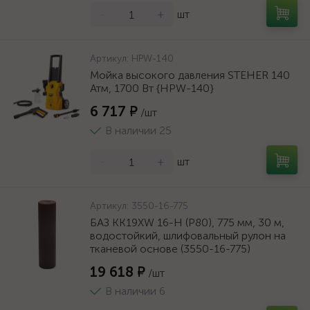
-
+
шт
Артикул:
HPW-140
Мойка высокого давления STEHER 140
Атм, 1700 Вт {HPW-140}
6 717 ₽
/шт
В наличии 25
-
+
шт
Артикул:
3550-16-775
БАЗ KK19XW 16-H (Р80), 775 мм, 30 м,
водостойкий, шлифовальный рулон на
тканевой основе (3550-16-775)
19 618 ₽
/шт
В наличии 6