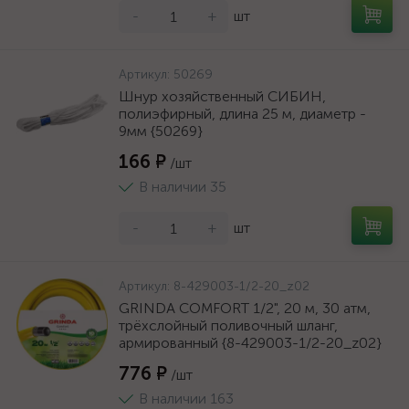
-
+
шт
Артикул:
50269
Шнур хозяйственный СИБИН,
полиэфирный, длина 25 м, диаметр -
9мм {50269}
166 ₽
/шт
В наличии 35
-
+
шт
Артикул:
8-429003-1/2-20_z02
GRINDA COMFORT 1/2", 20 м, 30 атм,
трёхслойный поливочный шланг,
армированный {8-429003-1/2-20_z02}
776 ₽
/шт
В наличии 163