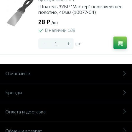
Шпатель ЗУБР "Мастер" нержавеющее
полотно, 40мм {10077-04}
28 ₽
/шт
В наличии 189
-
+
шт
О магазине
Бренды
Оплата и доставка
Обмен и возврат