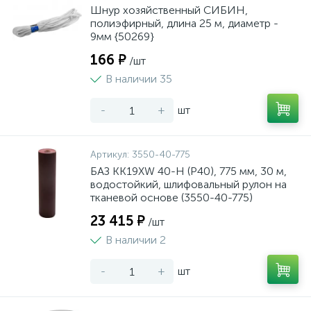
Шнур хозяйственный СИБИН,
полиэфирный, длина 25 м, диаметр -
9мм {50269}
166 ₽
/шт
В наличии 35
-
+
шт
Артикул:
3550-40-775
БАЗ KK19XW 40-H (Р40), 775 мм, 30 м,
водостойкий, шлифовальный рулон на
тканевой основе (3550-40-775)
23 415 ₽
/шт
В наличии 2
-
+
шт