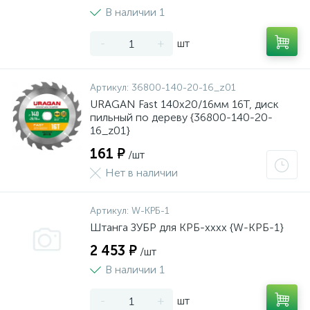
В наличии 1
-
+
шт
Артикул:
36800-140-20-16_z01
URAGAN Fast 140x20/16мм 16Т, диск
пильный по дереву {36800-140-20-
16_z01}
161 ₽
/шт
Нет в наличии
Артикул:
W-КРБ-1
Штанга ЗУБР для КРБ-хххх {W-КРБ-1}
2 453 ₽
/шт
В наличии 1
-
+
шт