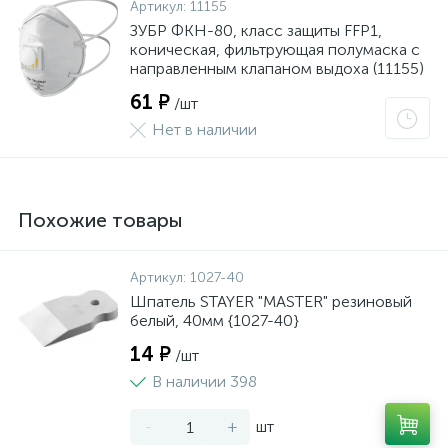
Артикул:
11155
ЗУБР ФКН-80, класс защиты FFP1,
коническая, фильтрующая полумаска с
направленным клапаном выдоха (11155)
61 ₽
/шт
Нет в наличии
Похожие товары
Артикул:
1027-40
Шпатель STAYER "MASTER" резиновый
белый, 40мм {1027-40}
14 ₽
/шт
В наличии 398
-
+
шт