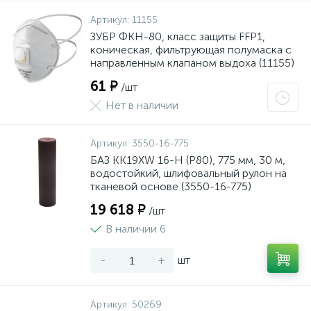
Артикул:
11155
ЗУБР ФКН-80, класс защиты FFP1,
коническая, фильтрующая полумаска с
направленным клапаном выдоха (11155)
61 ₽
/шт
Нет в наличии
Артикул:
3550-16-775
БАЗ KK19XW 16-H (Р80), 775 мм, 30 м,
водостойкий, шлифовальный рулон на
тканевой основе (3550-16-775)
19 618 ₽
/шт
В наличии 6
-
+
шт
Артикул:
50269