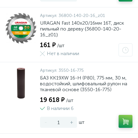
Артикул:
36800-140-20-16_z01
URAGAN Fast 140x20/16мм 16Т, диск
пильный по дереву {36800-140-20-
16_z01}
161 ₽
/шт
Нет в наличии
Артикул:
3550-16-775
БАЗ KK19XW 16-H (Р80), 775 мм, 30 м,
водостойкий, шлифовальный рулон на
тканевой основе (3550-16-775)
19 618 ₽
/шт
В наличии 6
-
+
шт