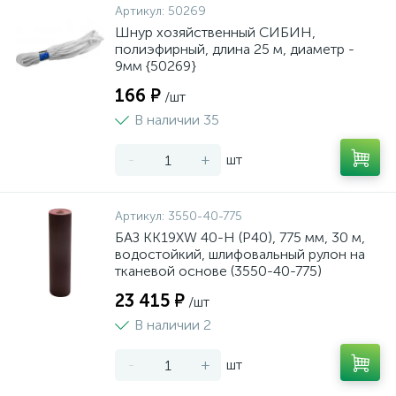
Артикул:
50269
Шнур хозяйственный СИБИН,
полиэфирный, длина 25 м, диаметр -
9мм {50269}
166 ₽
/шт
В наличии 35
-
+
шт
Артикул:
3550-40-775
БАЗ KK19XW 40-H (Р40), 775 мм, 30 м,
водостойкий, шлифовальный рулон на
тканевой основе (3550-40-775)
23 415 ₽
/шт
В наличии 2
-
+
шт