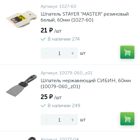
Артикул:
1027-60
Шпатель STAYER "MASTER" резиновый
белый, 60мм {1027-60}
21 ₽
/шт
В наличии 274
-
+
шт
Артикул:
10079-060_z01
Шпатель нержавеющий СИБИН, 60мм
{10079-060_z01}
25 ₽
/шт
В наличии 249
-
+
шт
Артикул:
10077-04