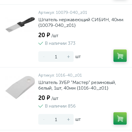
Артикул:
10079-040_z01
Шпатель нержавеющий СИБИН, 40мм
{10079-040_z01}
20 ₽
/шт
В наличии 373
-
+
шт
Артикул:
1016-40_z01
Шпатель ЗУБР "Мастер" резиновый,
белый, 1шт, 40мм {1016-40_z01}
20 ₽
/шт
В наличии 856
-
+
шт