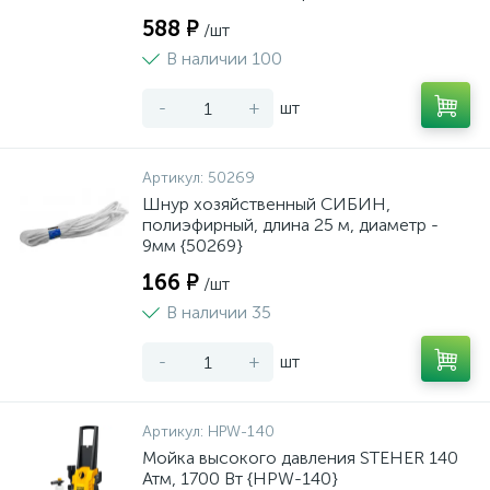
588 ₽
/шт
В наличии 100
-
+
шт
Артикул:
50269
Шнур хозяйственный СИБИН,
полиэфирный, длина 25 м, диаметр -
9мм {50269}
166 ₽
/шт
В наличии 35
-
+
шт
Артикул:
HPW-140
Мойка высокого давления STEHER 140
Атм, 1700 Вт {HPW-140}