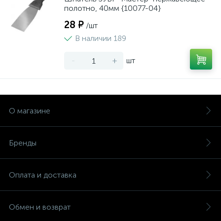
полотно, 40мм {10077-04}
28 ₽
/шт
В наличии 189
-
+
шт
О магазине
Бренды
Оплата и доставка
Обмен и возврат