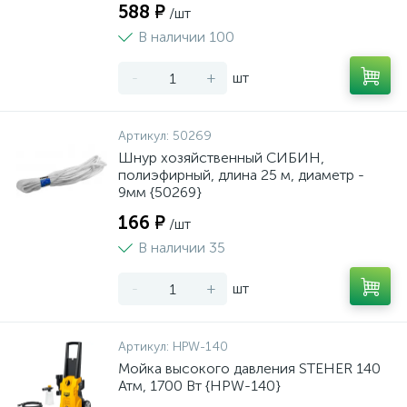
588 ₽
/шт
В наличии 100
-
+
шт
Артикул:
50269
Шнур хозяйственный СИБИН,
полиэфирный, длина 25 м, диаметр -
9мм {50269}
166 ₽
/шт
В наличии 35
-
+
шт
Артикул:
HPW-140
Мойка высокого давления STEHER 140
Атм, 1700 Вт {HPW-140}