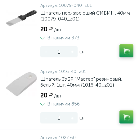
Артикул:
10079-040_z01
Шпатель нержавеющий СИБИН, 40мм
{10079-040_z01}
20 ₽
/шт
В наличии 373
-
+
шт
Артикул:
1016-40_z01
Шпатель ЗУБР "Мастер" резиновый,
белый, 1шт, 40мм {1016-40_z01}
20 ₽
/шт
В наличии 856
-
+
шт
Артикул:
1027-60