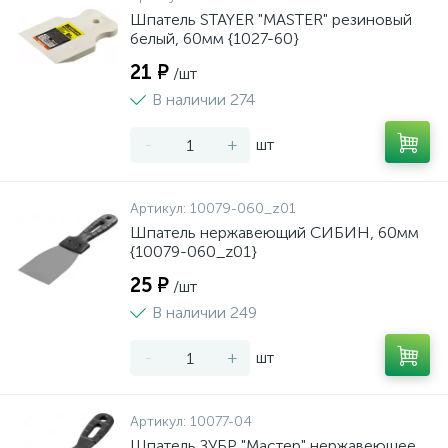
Шпатель STAYER "MASTER" резиновый
белый, 60мм {1027-60}
21 ₽
/шт
В наличии 274
-
+
шт
Артикул:
10079-060_z01
Шпатель нержавеющий СИБИН, 60мм
{10079-060_z01}
25 ₽
/шт
В наличии 249
-
+
шт
Артикул:
10077-04
Шпатель ЗУБР "Мастер" нержавеющее