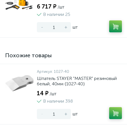
6 717 ₽
/шт
В наличии 25
-
+
шт
Похожие товары
Артикул:
1027-40
Шпатель STAYER "MASTER" резиновый
белый, 40мм {1027-40}
14 ₽
/шт
В наличии 398
-
+
шт