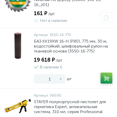
16_z01}
161 ₽
/шт
Нет в наличии
Артикул:
3550-16-775
БАЗ KK19XW 16-H (Р80), 775 мм, 30 м,
водостойкий, шлифовальный рулон на
тканевой основе (3550-16-775)
19 618 ₽
/шт
В наличии 6
-
+
шт
Артикул:
06690
STAYER полукорпусной пистолет для
герметика Expert, антикапельная
система, 310 мл, серия Professional