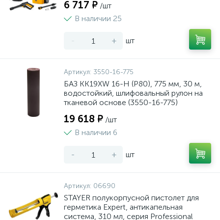
6 717 ₽
/шт
В наличии 25
-
+
шт
Артикул:
3550-16-775
БАЗ KK19XW 16-H (Р80), 775 мм, 30 м,
водостойкий, шлифовальный рулон на
тканевой основе (3550-16-775)
19 618 ₽
/шт
В наличии 6
-
+
шт
Артикул:
06690
STAYER полукорпусной пистолет для
герметика Expert, антикапельная
система, 310 мл, серия Professional