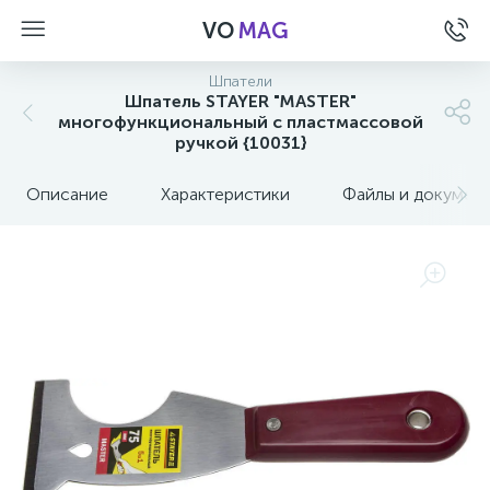
VO
MAG
Шпатели
Шпатель STAYER "MASTER"
многофункциональный c пластмассовой
ручкой {10031}
Описание
Характеристики
Файлы и докумен
а