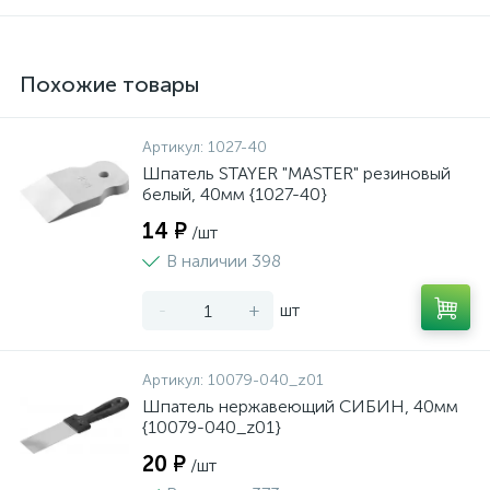
Похожие товары
Артикул:
1027-40
Шпатель STAYER "MASTER" резиновый
белый, 40мм {1027-40}
14 ₽
/шт
В наличии 398
-
+
шт
Артикул:
10079-040_z01
Шпатель нержавеющий СИБИН, 40мм
{10079-040_z01}
20 ₽
/шт