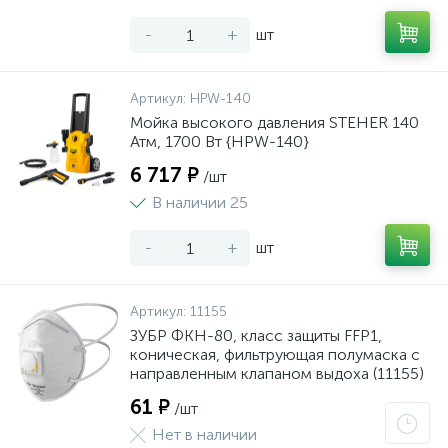
-
+
шт
Артикул:
HPW-140
Мойка высокого давления STEHER 140
Атм, 1700 Вт {HPW-140}
6 717 ₽
/шт
В наличии 25
-
+
шт
Артикул:
11155
ЗУБР ФКН-80, класс защиты FFP1,
коническая, фильтрующая полумаска с
направленным клапаном выдоха (11155)
61 ₽
/шт
Нет в наличии