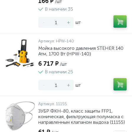
166 ₽
/шт
В наличии 35
-
+
шт
Артикул:
HPW-140
Мойка высокого давления STEHER 140
Атм, 1700 Вт {HPW-140}
6 717 ₽
/шт
В наличии 25
-
+
шт
Артикул:
11155
ЗУБР ФКН-80, класс защиты FFP1,
коническая, фильтрующая полумаска с
направленным клапаном выдоха (11155)