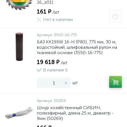
16_z01}
161 ₽
/шт
Нет в наличии
Артикул:
3550-16-775
БАЗ KK19XW 16-H (Р80), 775 мм, 30 м,
водостойкий, шлифовальный рулон на
тканевой основе (3550-16-775)
19 618 ₽
/шт
В наличии 6
-
+
шт
Артикул:
50269
Шнур хозяйственный СИБИН,
полиэфирный, длина 25 м, диаметр -
9мм {50269}