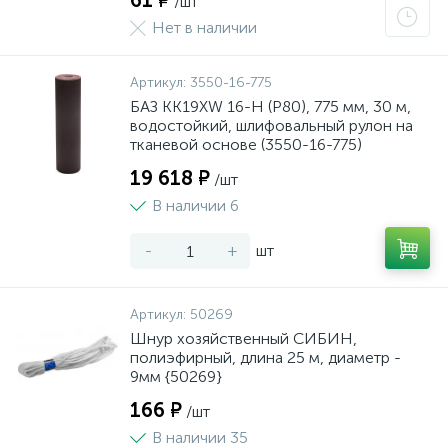
61 ₽
/шт
Нет в наличии
Артикул:
3550-16-775
БАЗ KK19XW 16-H (Р80), 775 мм, 30 м,
водостойкий, шлифовальный рулон на
тканевой основе (3550-16-775)
19 618 ₽
/шт
В наличии 6
-
+
шт
Артикул:
50269
Шнур хозяйственный СИБИН,
полиэфирный, длина 25 м, диаметр -
9мм {50269}
166 ₽
/шт
В наличии 35