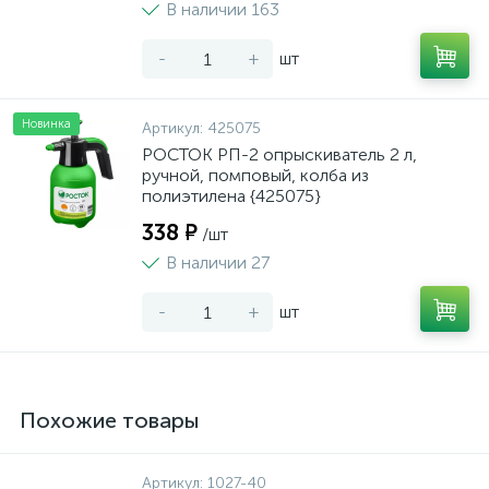
В наличии 163
-
+
шт
Новинка
Артикул:
425075
РОСТОК РП-2 опрыскиватель 2 л,
ручной, помповый, колба из
полиэтилена {425075}
338 ₽
/шт
В наличии 27
-
+
шт
Похожие товары
Артикул:
1027-40