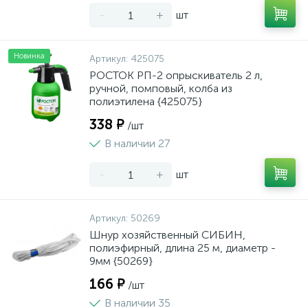
-
+
шт
Новинка
Артикул:
425075
РОСТОК РП-2 опрыскиватель 2 л,
ручной, помповый, колба из
полиэтилена {425075}
338 ₽
/шт
В наличии 27
-
+
шт
Артикул:
50269
Шнур хозяйственный СИБИН,
полиэфирный, длина 25 м, диаметр -
9мм {50269}
166 ₽
/шт
В наличии 35