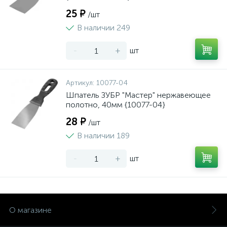
25 ₽
/шт
В наличии 249
-
+
шт
Артикул:
10077-04
Шпатель ЗУБР "Мастер" нержавеющее
полотно, 40мм {10077-04}
28 ₽
/шт
В наличии 189
-
+
шт
О магазине