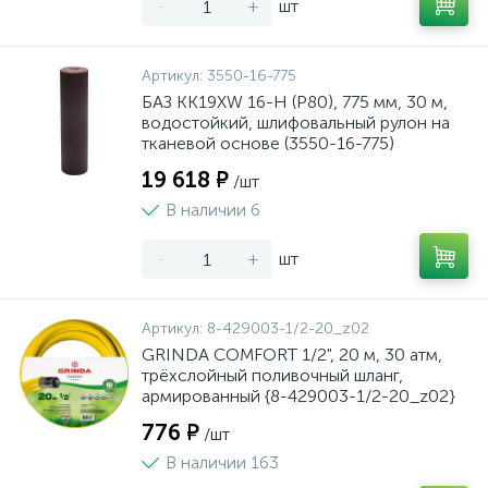
-
+
шт
Артикул:
3550-16-775
БАЗ KK19XW 16-H (Р80), 775 мм, 30 м,
водостойкий, шлифовальный рулон на
тканевой основе (3550-16-775)
19 618 ₽
/шт
В наличии 6
-
+
шт
Артикул:
8-429003-1/2-20_z02
GRINDA COMFORT 1/2", 20 м, 30 атм,
трёхслойный поливочный шланг,
армированный {8-429003-1/2-20_z02}
776 ₽
/шт
В наличии 163