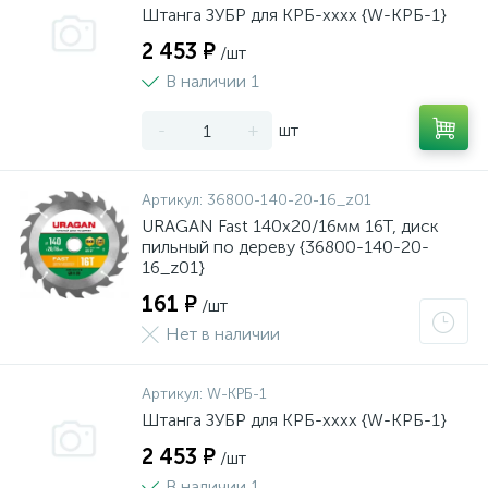
Штанга ЗУБР для КРБ-хххх {W-КРБ-1}
2 453 ₽
/шт
В наличии 1
-
+
шт
Артикул:
36800-140-20-16_z01
URAGAN Fast 140x20/16мм 16Т, диск
пильный по дереву {36800-140-20-
16_z01}
161 ₽
/шт
Нет в наличии
Артикул:
W-КРБ-1
Штанга ЗУБР для КРБ-хххх {W-КРБ-1}
2 453 ₽
/шт
В наличии 1