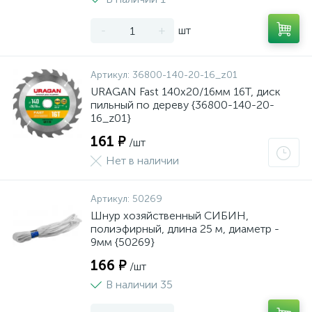
-
+
шт
Артикул:
36800-140-20-16_z01
URAGAN Fast 140x20/16мм 16Т, диск
пильный по дереву {36800-140-20-
16_z01}
161 ₽
/шт
Нет в наличии
Артикул:
50269
Шнур хозяйственный СИБИН,
полиэфирный, длина 25 м, диаметр -
9мм {50269}
166 ₽
/шт
В наличии 35