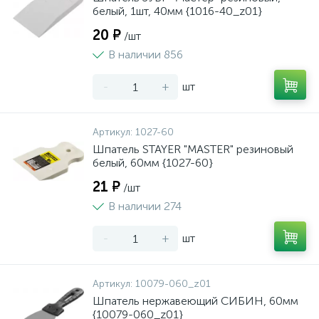
белый, 1шт, 40мм {1016-40_z01}
20 ₽
/шт
В наличии 856
-
+
шт
Артикул:
1027-60
Шпатель STAYER "MASTER" резиновый
белый, 60мм {1027-60}
21 ₽
/шт
В наличии 274
-
+
шт
Артикул:
10079-060_z01
Шпатель нержавеющий СИБИН, 60мм
{10079-060_z01}