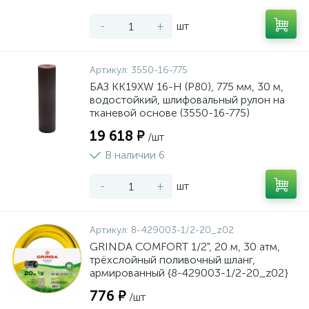
-
+
шт
Артикул:
3550-16-775
БАЗ KK19XW 16-H (Р80), 775 мм, 30 м,
водостойкий, шлифовальный рулон на
тканевой основе (3550-16-775)
19 618 ₽
/шт
В наличии 6
-
+
шт
Артикул:
8-429003-1/2-20_z02
GRINDA COMFORT 1/2", 20 м, 30 атм,
трёхслойный поливочный шланг,
армированный {8-429003-1/2-20_z02}
776 ₽
/шт