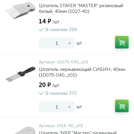
Шпатель STAYER "MASTER" резиновый
белый, 40мм {1027-40}
14 ₽
/шт
В наличии 398
-
+
шт
Артикул:
10079-040_z01
Шпатель нержавеющий СИБИН, 40мм
{10079-040_z01}
20 ₽
/шт
В наличии 373
-
+
шт
Артикул:
1016-40_z01
Шпатель ЗУБР "Мастер" резиновый,