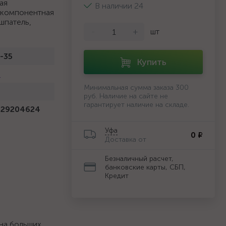
ая
В наличии 24
хкомпонентная
шпатель,
-
+
шт
-35
Купить
r
Минимальная сумма заказа 300
руб. Наличие на сайте не
гарантирует наличие на складе.
229204624
Уфа
0 ₽
Доставка от
Безналичный расчет,
банковские карты, СБП,
Кредит
на больших