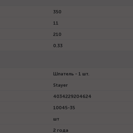
350
11
210
0.33
Шпатель - 1 шт.
Stayer
4034229204624
10045-35
шт
2 года