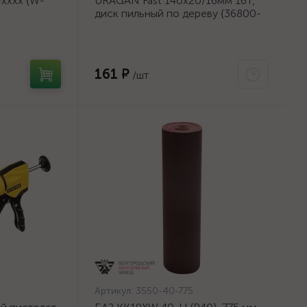
хххх {W-
URAGAN Fast 140x20/16мм 16Т,
диск пильный по дереву {36800-
140-20-16_z01}
161 ₽
/шт
Артикул:
3550-40-775