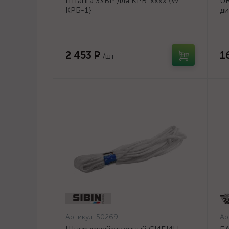
Штанга ЗУБР для КРБ-хххх {W-
UR
КРБ-1}
ди
14
2 453 ₽
1
/шт
Артикул:
50269
Ар