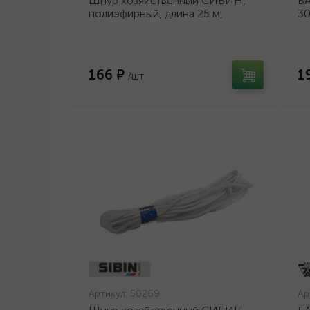
Шнур хозяйственный СИБИН,
БА
полиэфирный, длина 25 м,
30
диаметр - 9мм {50269}
шл
ос
166 ₽
1
/шт
Артикул:
50269
Ар