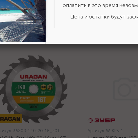
оплатить в это время невозм
Цена и остатки будут зафи
тикул:
36800-140-20-16_z01
Артикул:
W-КРБ-1