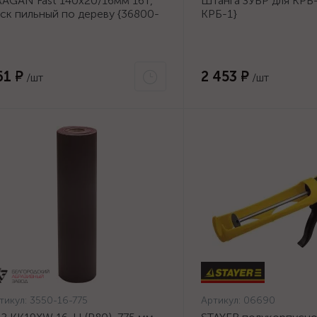
AGAN Fast 140x20/16мм 16Т,
Штанга ЗУБР для КРБ-
ск пильный по дереву {36800-
КРБ-1}
0-20-16_z01}
61 ₽
2 453 ₽
/шт
/шт
тикул:
3550-16-775
Артикул:
06690