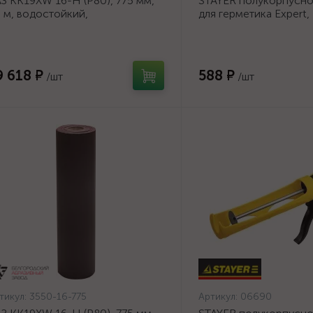
З KK19XW 16-H (Р80), 775 мм,
STAYER полукорпусно
 м, водостойкий,
для герметика Expert,
ифовальный рулон на тканевой
антикапельная систем
нове (3550-16-775)
серия Professional
9 618 ₽
588 ₽
/шт
/шт
тикул:
3550-16-775
Артикул:
06690