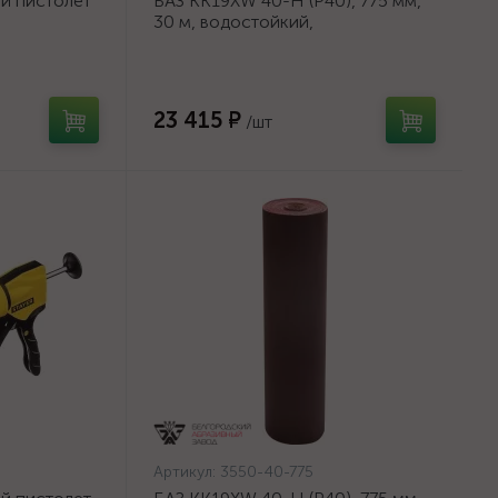
й пистолет
БАЗ KK19XW 40-H (Р40), 775 мм,
30 м, водостойкий,
а, 310 мл,
шлифовальный рулон на тканевой
основе (3550-40-775)
23 415 ₽
/шт
Артикул:
3550-40-775