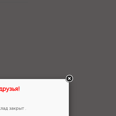
друзья!
 выбор!
лад закрыт .