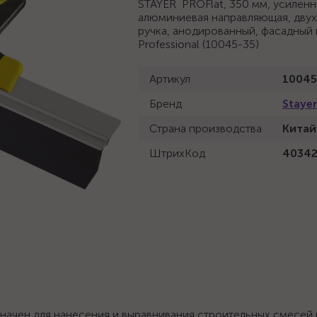
STAYER PROFlat, 350 мм, усиленн
алюминиевая направляющая, дву
ручка, анодированный, фасадный 
Professional (10045-35)
Артикул
10045
Бренд
Staye
Страна производства
Китай
ШтрихКод
4034
начен для нанесения и выравнивания строительных смесей 