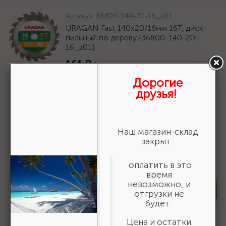
Артикул:
36800-140-20-16_z01
URAGAN Fast 140x20/16мм 16Т, диск
пильный по дереву {36800-140-20-
16_z01}
161 ₽
/шт
Нет в наличии
Дорогие
друзья!
Артикул:
3550-16-775
БАЗ KK19XW 16-H (Р80), 775 мм, 30 м,
водостойкий, шлифовальный рулон на
Наш магазин-склад
тканевой основе (3550-16-775)
закрыт .
19 618 ₽
/шт
оплатить в это
В наличии 6
время
невозможно, и
-
+
шт
отгрузки не
будет.
Цена и остатки
Артикул:
50269