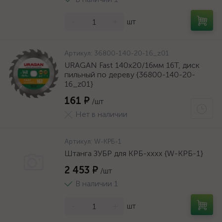
-
+
шт
Артикул:
36800-140-20-16_z01
URAGAN Fast 140x20/16мм 16Т, диск
пильный по дереву {36800-140-20-
16_z01}
161 ₽
/шт
Нет в наличии
Артикул:
W-КРБ-1
Штанга ЗУБР для КРБ-хххх {W-КРБ-1}
2 453 ₽
/шт
В наличии 1
-
+
шт