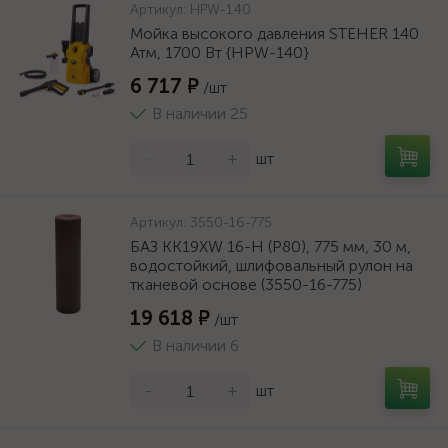
Артикул:
HPW-140
Мойка высокого давления STEHER 140
Атм, 1700 Вт {HPW-140}
6 717 ₽
/шт
В наличии 25
-
+
шт
Артикул:
3550-16-775
БАЗ KK19XW 16-H (Р80), 775 мм, 30 м,
водостойкий, шлифовальный рулон на
тканевой основе (3550-16-775)
19 618 ₽
/шт
В наличии 6
-
+
шт