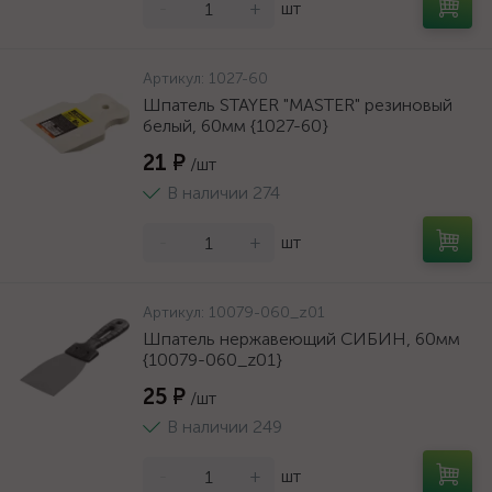
-
+
шт
Артикул:
1027-60
Шпатель STAYER "MASTER" резиновый
белый, 60мм {1027-60}
21 ₽
/шт
В наличии 274
-
+
шт
Артикул:
10079-060_z01
Шпатель нержавеющий СИБИН, 60мм
{10079-060_z01}
25 ₽
/шт
В наличии 249
-
+
шт