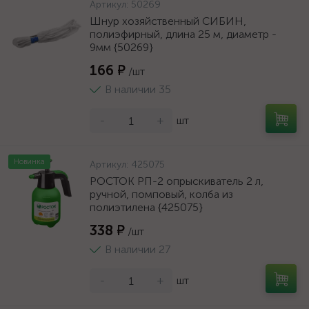
Артикул:
50269
Шнур хозяйственный СИБИН,
полиэфирный, длина 25 м, диаметр -
9мм {50269}
166 ₽
/шт
В наличии 35
-
+
шт
Новинка
Артикул:
425075
РОСТОК РП-2 опрыскиватель 2 л,
ручной, помповый, колба из
полиэтилена {425075}
338 ₽
/шт
В наличии 27
-
+
шт