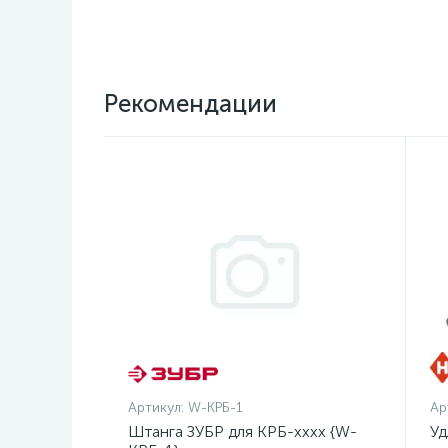
Рекомендации
Артикул:
W-КРБ-1
Ар
Штанга ЗУБР для КРБ-хххх {W-
Уд