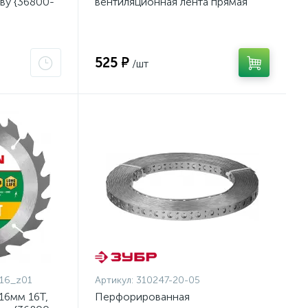
ву {36800-
вентиляционная лента прямая
ПВЛ, 20х0.5мм, 25м, ЗУБР
{310247-20-05}
525 ₽
/шт
16_z01
Артикул:
310247-20-05
16мм 16Т,
Перфорированная