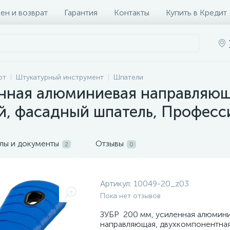
ен и возврат
Гарантия
Контакты
Купить в Кредит
от
Штукатурный инструмент
Шпатели
енная алюминиевая направляющ
й, фасадный шпатель, Професс
лы и документы
Отзывы
2
0
Артикул:
10049-20_z03
Пока нет отзывов
ЗУБР 200 мм, усиленная алюмин
направляющая, двухкомпонентная