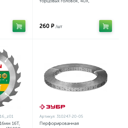
торцовых головок, 40Х,
оцинкованный, 250мм {2773-01}
260 ₽
/шт
16_z01
Артикул:
310247-20-05
16мм 16Т,
Перфорированная