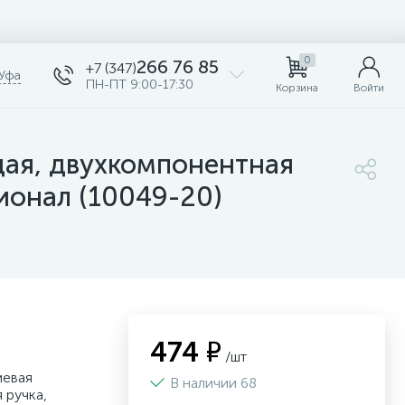
0
266 76 85
+7 (347)
Уфа
ПН-ПТ 9:00-17:30
Корзина
Войти
ая, двухкомпонентная
ионал (10049-20)
474 ₽
/шт
иевая
В наличии 68
 ручка,