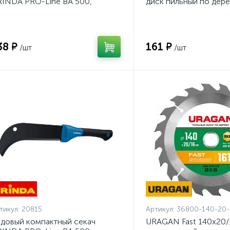
INDA PRO-Line BA 500,
диск пильный по дере
0/500мм {20815}
140-20-16_z01}
38 ₽
161 ₽
/шт
/шт
тикул:
20815
Артикул:
36800-140-20-
довый компактный секач
URAGAN Fast 140x20/