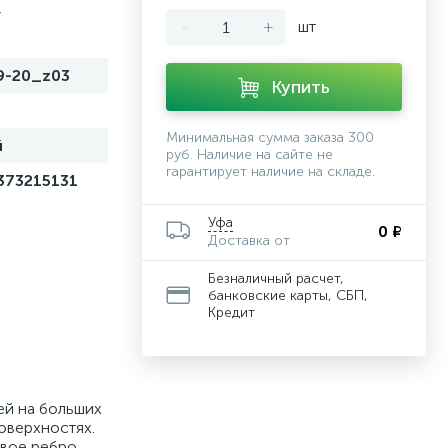
,
-
+
шт
9-20_z03
Купить
Минимальная сумма заказа 300
й
руб. Наличие на сайте не
гарантирует наличие на складе.
373215131
Уфа
0 ₽
Доставка от
Безналичный расчет,
банковские карты, СБП,
Кредит
ей на больших
оверхностях.
евое ребро