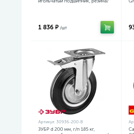
игольчатый подшипник, резина/
GR
металл, поворотное колесо c
23
тормозом, Профессионал
(30936-200-B)
1 836 ₽
9
/шт
Артикул:
30936-200-B
Ар
ЗУБР d 200 мм, г/п 185 кг,
Са