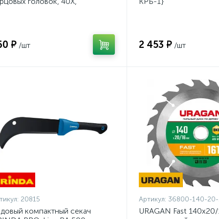
рцовых головок, 40Х,
КРБ-1}
инкованный, 250мм {2773-01}
60 ₽
2 453 ₽
/шт
/шт
тикул:
20815
Артикул:
36800-140-20-
довый компактный секач
URAGAN Fast 140x20/