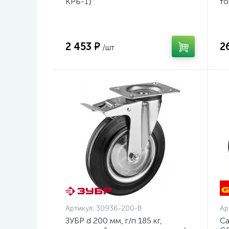
КРБ-1}
то
оц
2 453 ₽
2
/шт
Артикул:
30936-200-B
Ар
ЗУБР d 200 мм, г/п 185 кг,
Са