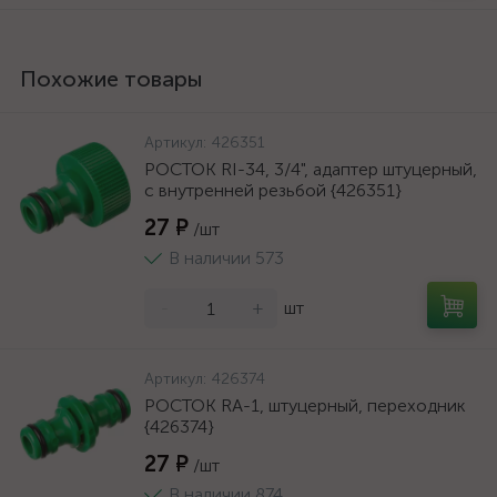
Похожие товары
Артикул:
426351
РОСТОК RI-34, 3/4", адаптер штуцерный,
с внутренней резьбой {426351}
27 ₽
/шт
В наличии 573
-
+
шт
Артикул:
426374
РОСТОК RA-1, штуцерный, переходник
{426374}
27 ₽
/шт
В наличии 874