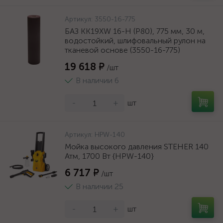
Артикул:
3550-16-775
БАЗ KK19XW 16-H (Р80), 775 мм, 30 м,
водостойкий, шлифовальный рулон на
тканевой основе (3550-16-775)
19 618 ₽
/шт
В наличии 6
-
+
шт
Артикул:
HPW-140
Мойка высокого давления STEHER 140
Атм, 1700 Вт {HPW-140}
6 717 ₽
/шт
В наличии 25
-
+
шт