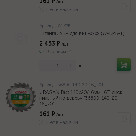
161 ₽
/шт
Нет в наличии
Артикул:
W-КРБ-1
Штанга ЗУБР для КРБ-хххх {W-КРБ-1}
2 453 ₽
/шт
В наличии 1
-
+
шт
Артикул:
36800-140-20-16_z01
URAGAN Fast 140x20/16мм 16Т, диск
пильный по дереву {36800-140-20-
16_z01}
161 ₽
/шт
Нет в наличии