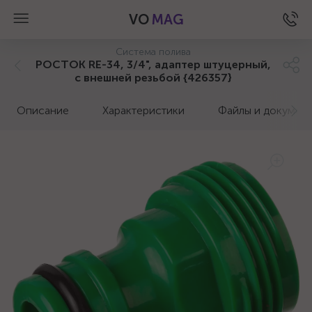
VO
MAG
Система полива
РОСТОК RE-34, 3/4", адаптер штуцерный,
с внешней резьбой {426357}
Описание
Характеристики
Файлы и докумен
а