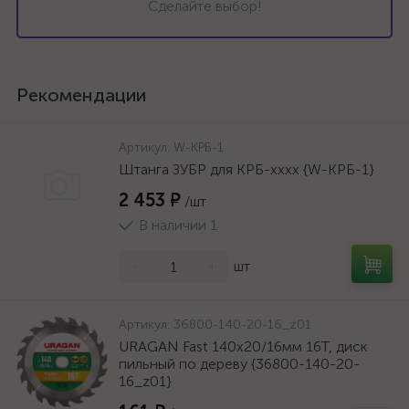
Сделайте выбор!
Рекомендации
Артикул:
W-КРБ-1
Штанга ЗУБР для КРБ-хххх {W-КРБ-1}
2 453 ₽
/шт
В наличии 1
-
+
шт
Артикул:
36800-140-20-16_z01
URAGAN Fast 140x20/16мм 16Т, диск
пильный по дереву {36800-140-20-
16_z01}