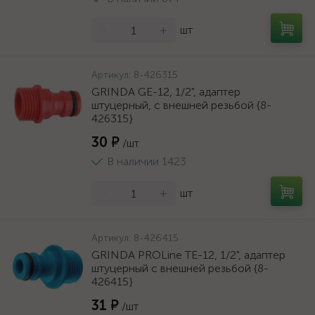
-
+
шт
Артикул:
8-426315
GRINDA GE-12, 1/2", адаптер
штуцерный, с внешней резьбой {8-
426315}
30 ₽
/шт
В наличии 1423
-
+
шт
Артикул:
8-426415
GRINDA PROLine TE-12, 1/2", адаптер
штуцерный с внешней резьбой {8-
426415}
31 ₽
/шт