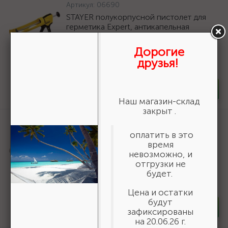
Артикул:
06690
STAYER полукорпусной пистолет для
герметика Expert, антикапельная
система, 310 мл, серия Professional
Дорогие
588 ₽
/шт
друзья!
В наличии 100
-
+
шт
Наш магазин-склад
закрыт .
Артикул:
50269
оплатить в это
Шнур хозяйственный СИБИН,
время
полиэфирный, длина 25 м, диаметр -
невозможно, и
9мм {50269}
отгрузки не
166 ₽
/шт
будет.
В наличии 35
Цена и остатки
будут
-
+
шт
зафиксированы
на 20.06.26 г.