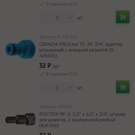
В наличии 610
-
+
шт
Артикул:
8-426416
GRINDA PROLine TE-34, 3/4", адаптер
штуцерный с внешней резьбой {8-
426416}
32 ₽
/шт
В наличии 518
-
+
шт
Артикул:
426356
РОСТОК RF-X, 1/2" х 1/2" x 3/4", штуцер
для шлангов, с внутренней резбой
{426356}