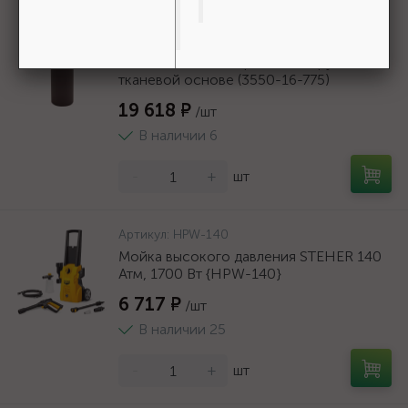
Артикул:
3550-16-775
БАЗ KK19XW 16-H (Р80), 775 мм, 30 м,
водостойкий, шлифовальный рулон на
тканевой основе (3550-16-775)
19 618 ₽
/шт
В наличии 6
-
+
шт
Артикул:
HPW-140
Мойка высокого давления STEHER 140
Атм, 1700 Вт {HPW-140}
6 717 ₽
/шт
В наличии 25
-
+
шт