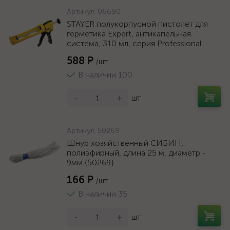
Артикул:
06690
STAYER полукорпусной пистолет для
герметика Expert, антикапельная
система, 310 мл, серия Professional
588 ₽
/шт
В наличии 100
-
+
шт
Артикул:
50269
Шнур хозяйственный СИБИН,
полиэфирный, длина 25 м, диаметр -
9мм {50269}
166 ₽
/шт
В наличии 35
-
+
шт