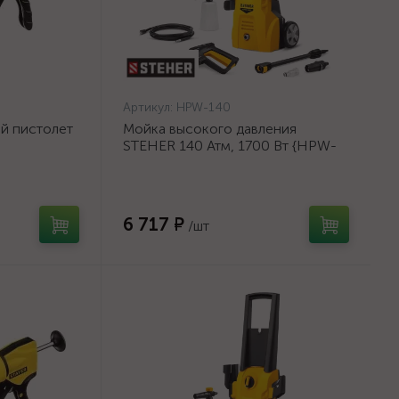
Артикул:
HPW-140
й пистолет
Мойка высокого давления
STEHER 140 Атм, 1700 Вт {HPW-
а, 310 мл,
140}
6 717 ₽
/шт