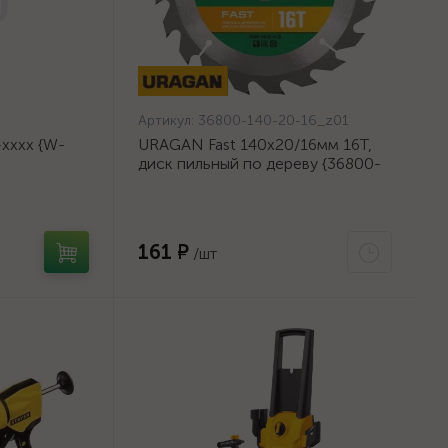
Артикул:
36800-140-20-16_z01
хххх {W-
URAGAN Fast 140x20/16мм 16Т,
диск пильный по дереву {36800-
140-20-16_z01}
161 ₽
/шт