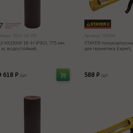
тикул:
3550-16-775
Артикул:
06690
З KK19XW 16-H (Р80), 775 мм,
STAYER полукорпусно
 м, водостойкий,
для герметика Expert,
ифовальный рулон на тканевой
антикапельная систем
нове (3550-16-775)
серия Professional
9 618 ₽
588 ₽
/шт
/шт