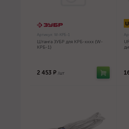
Артикул:
W-КРБ-1
Ар
Штанга ЗУБР для КРБ-хххх {W-
UR
КРБ-1}
ди
14
2 453 ₽
1
/шт