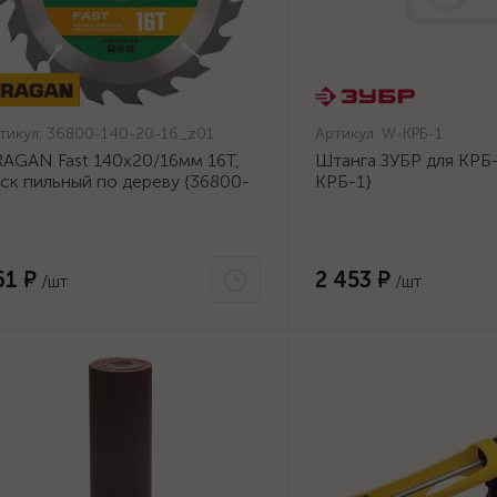
тикул:
36800-140-20-16_z01
Артикул:
W-КРБ-1
AGAN Fast 140x20/16мм 16Т,
Штанга ЗУБР для КРБ-
ск пильный по дереву {36800-
КРБ-1}
0-20-16_z01}
61 ₽
2 453 ₽
/шт
/шт