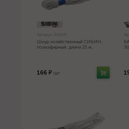
Артикул:
50269
Ар
Шнур хозяйственный СИБИН,
БА
полиэфирный, длина 25 м,
30
диаметр - 9мм {50269}
шл
ос
166 ₽
1
/шт