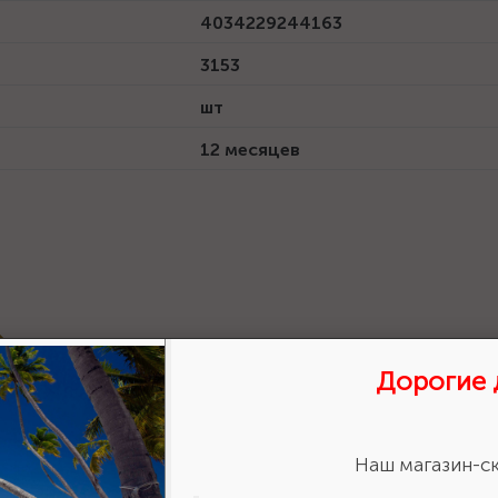
4034229244163
3153
шт
12 месяцев
Сертификат дилера 2024 г.
Размер: 206.3 Кб
Дорогие 
Наш магазин-ск