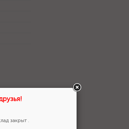
друзья!
лад закрыт .