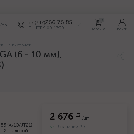
0
266 76 85
+7 (347)
Уфа
ПН-ПТ 9:00-17:30
Корзина
Войти
ивные пистолеты
A (6 - 10 мм),
)
2 676 ₽
/шт
3 (A/10/JT21)
В наличии 29
ной стальной