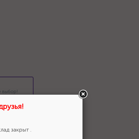
 выбор!
друзья!
лад закрыт .