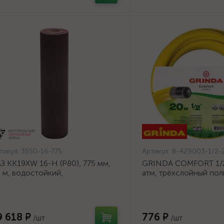
тикул:
3550-16-775
Артикул:
8-429003-1/2-
З KK19XW 16-H (Р80), 775 мм,
GRINDA COMFORT 1/2"
 м, водостойкий,
атм, трёхслойный по
ифовальный рулон на тканевой
шланг, армированный 
нове (3550-16-775)
1/2-20_z02}
9 618 ₽
776 ₽
/шт
/шт