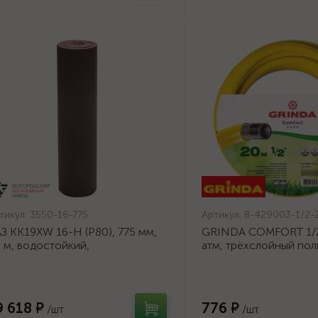
тикул:
3550-16-775
Артикул:
8-429003-1/2-
З KK19XW 16-H (Р80), 775 мм,
GRINDA COMFORT 1/2"
 м, водостойкий,
атм, трёхслойный по
ифовальный рулон на тканевой
шланг, армированный 
нове (3550-16-775)
1/2-20_z02}
9 618 ₽
776 ₽
/шт
/шт