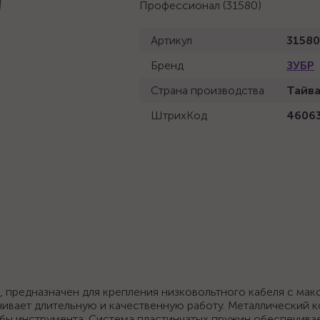
Профессионал (31580)
Артикул
31580
Бренд
ЗУБР
Страна производства
Тайв
ШтрихКод
4606
, предназначен для крепления низковольтного кабеля с ма
ивает длительную и качественную работу. Металлический 
жбы инструмента. Система пластинчатых пружин обеспечива