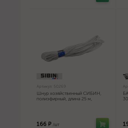
Артикул:
50269
Ар
Шнур хозяйственный СИБИН,
БА
полиэфирный, длина 25 м,
30
диаметр - 9мм {50269}
шл
ос
166 ₽
1
/шт