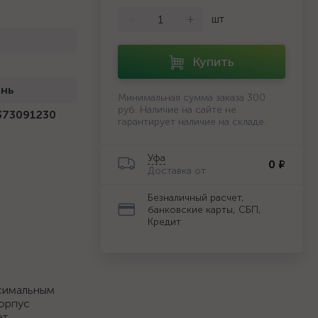
-
+
шт
Купить
ань
Минимальная сумма заказа 300
руб. Наличие на сайте не
373091230
гарантирует наличие на складе.
Уфа
0 ₽
Доставка от
Безналичный расчет,
банковские карты, СБП,
Кредит
ксимальным
корпус
ет