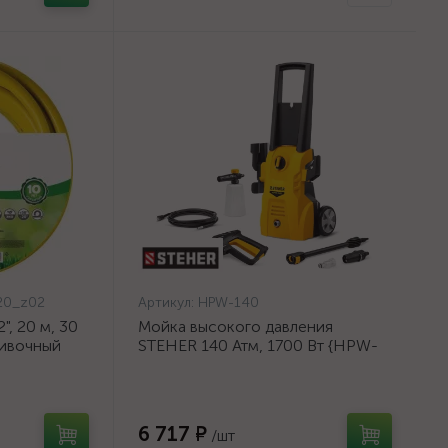
20_z02
Артикул:
HPW-140
, 20 м, 30
Мойка высокого давления
ливочный
STEHER 140 Атм, 1700 Вт {HPW-
{8-429003-
140}
6 717 ₽
/шт