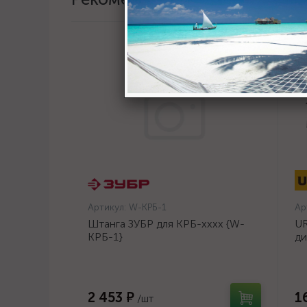
Артикул:
W-КРБ-1
Ар
Штанга ЗУБР для КРБ-хххх {W-
UR
КРБ-1}
ди
14
2 453 ₽
1
/шт