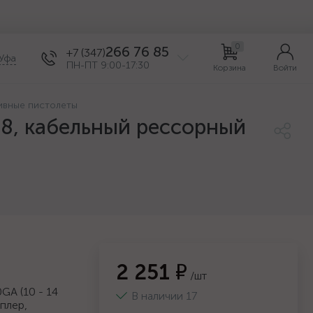
0
266 76 85
+7 (347)
Уфа
ПН-ПТ 9:00-17:30
Корзина
Войти
ивные пистолеты
/28, кабельный рессорный
2 251 ₽
/шт
GA (10 - 14
В наличии 17
плер,