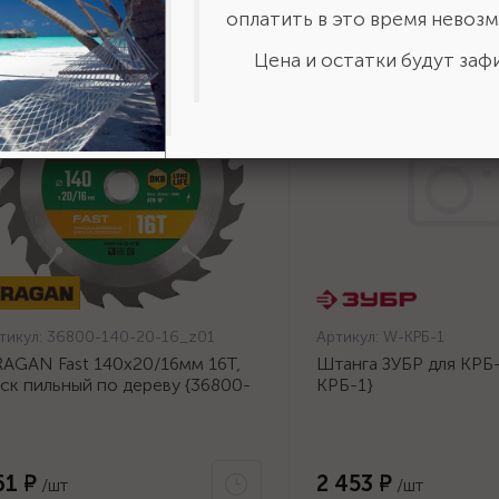
оплатить в это время невозм
Цена и остатки будут зафи
тикул:
36800-140-20-16_z01
Артикул:
W-КРБ-1
AGAN Fast 140x20/16мм 16Т,
Штанга ЗУБР для КРБ-
ск пильный по дереву {36800-
КРБ-1}
0-20-16_z01}
61 ₽
2 453 ₽
/шт
/шт