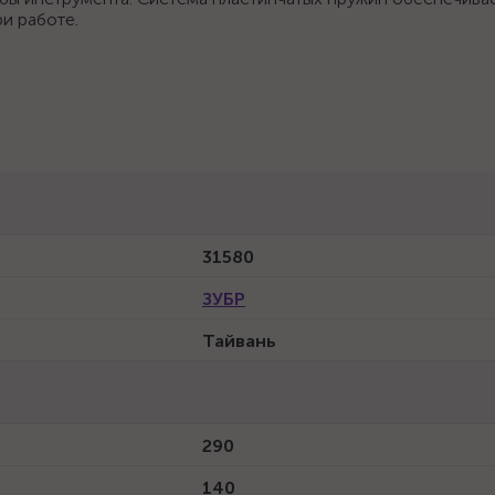
и работе.
31580
ЗУБР
Тайвань
290
140