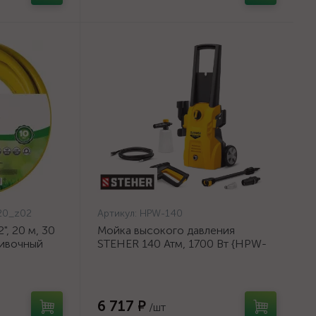
20_z02
Артикул:
HPW-140
, 20 м, 30
Мойка высокого давления
ливочный
STEHER 140 Атм, 1700 Вт {HPW-
{8-429003-
140}
6 717 ₽
/шт