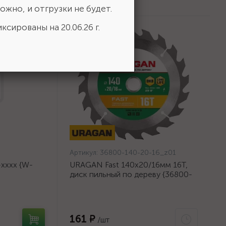
ожно, и отгрузки не будет.
ксированы на 20.06.26 г.
Артикул:
36800-140-20-16_z01
хххх {W-
URAGAN Fast 140x20/16мм 16Т,
диск пильный по дереву {36800-
140-20-16_z01}
161 ₽
/шт