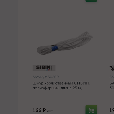
Артикул:
50269
Ар
Шнур хозяйственный СИБИН,
БА
полиэфирный, длина 25 м,
30
диаметр - 9мм {50269}
шл
ос
166 ₽
1
/шт