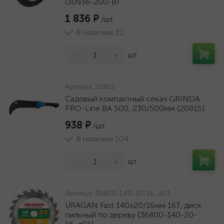
(30936-200-B)
1 836 ₽
/шт
В наличии 10
-
+
шт
Артикул:
20815
Садовый компактный секач GRINDA
PRO-Line BA 500, 230/500мм {20815}
938 ₽
/шт
В наличии 104
-
+
шт
Артикул:
36800-140-20-16_z01
URAGAN Fast 140x20/16мм 16Т, диск
пильный по дереву {36800-140-20-