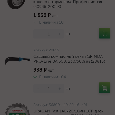
колесо c тормозом, Профессионал
(30936-200-B)
1 836 ₽
/шт
В наличии 10
-
+
шт
Артикул:
20815
Садовый компактный секач GRINDA
PRO-Line BA 500, 230/500мм {20815}
938 ₽
/шт
В наличии 104
-
+
шт
Артикул:
36800-140-20-16_z01
URAGAN Fast 140x20/16мм 16Т, диск