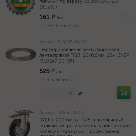
пильный по дереву {36800-140-20-
16_z01}
161 ₽
/шт
Нет в наличии
Артикул:
310247-20-05
Перфорированная вентиляционная
лента прямая ПВЛ, 20х0.5мм, 25м, ЗУБР
{310247-20-05}
525 ₽
/шт
В наличии 57
-
+
шт
Артикул:
30936-200-B
ЗУБР d 200 мм, г/п 185 кг, игольчатый
подшипник, резина/металл, поворотное
колесо c тормозом, Профессионал