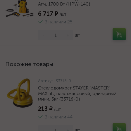
Атм, 1700 Вт {HPW-140}
6 717 ₽
/шт
В наличии 25
-
+
шт
Похожие товары
Артикул:
33718-0
Стеклодомкрат STAYER "MASTER"
MAXLift, пластмассовый, одинарный
мини, 5кг {33718-0}
213 ₽
/шт
В наличии 44
-
+
шт