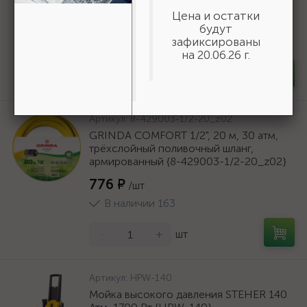
9мм {50269}
Цена и остатки
166 ₽
/шт
будут
зафиксированы
В наличии 35
на 20.06.26 г.
-
+
шт
Артикул:
8-429003-1/2-20_z02
GRINDA COMFORT 1/2", 20 м, 30 атм,
трёхслойный поливочный шланг,
армированный {8-429003-1/2-20_z02}
776 ₽
/шт
В наличии 163
-
+
шт
Артикул:
HPW-140
Мойка высокого давления STEHER 140