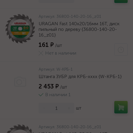
Артикул:
36800-140-20-16_z01
URAGAN Fast 140x20/16мм 16Т, диск
пильный по дереву {36800-140-20-
16_z01}
161 ₽
/шт
Нет в наличии
Артикул:
W-КРБ-1
Штанга ЗУБР для КРБ-хххх {W-КРБ-1}
2 453 ₽
/шт
В наличии 1
-
+
шт
Артикул:
36800-140-20-16_z01