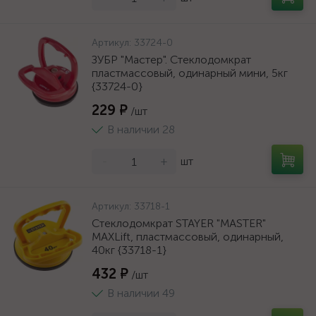
Артикул:
33724-0
ЗУБР "Мастер". Стеклодомкрат
пластмассовый, одинарный мини, 5кг
{33724-0}
229 ₽
/шт
В наличии 28
-
+
шт
Артикул:
33718-1
Стеклодомкрат STAYER "MASTER"
MAXLift, пластмассовый, одинарный,
40кг {33718-1}
432 ₽
/шт
В наличии 49