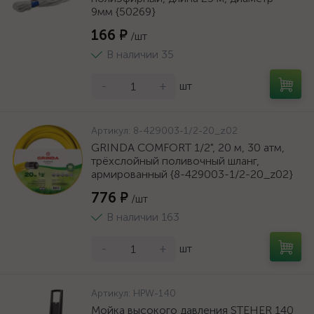
9мм {50269}
166 ₽
/шт
В наличии 35
-
+
шт
Артикул:
8-429003-1/2-20_z02
GRINDA COMFORT 1/2", 20 м, 30 атм,
трёхслойный поливочный шланг,
армированный {8-429003-1/2-20_z02}
776 ₽
/шт
В наличии 163
-
+
шт
Артикул:
HPW-140
Мойка высокого давления STEHER 140