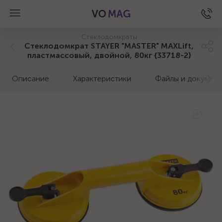
VO
MAG
Стеклодомкраты
Стеклодомкрат STAYER "MASTER" MAXLift,
пластмассовый, двойной, 80кг {33718-2}
Описание
Характеристики
Файлы и докумен
а