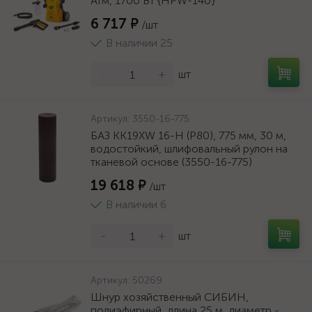
Атм, 1700 Вт {HPW-140}
6 717 ₽
/шт
В наличии 25
-
+
шт
Артикул:
3550-16-775
БАЗ KK19XW 16-H (Р80), 775 мм, 30 м,
водостойкий, шлифовальный рулон на
тканевой основе (3550-16-775)
19 618 ₽
/шт
В наличии 6
-
+
шт
Артикул:
50269
Шнур хозяйственный СИБИН,
полиэфирный, длина 25 м, диаметр -