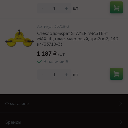
-
+
шт
Артикул:
33718-3
Стеклодомкрат STAYER "MASTER"
MAXLift, пластмассовый, тройной, 140
кг {33718-3}
1 187 ₽
/шт
В наличии 8
-
+
шт
О магазине
Бренды