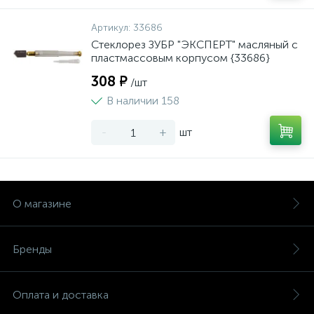
Артикул:
33686
Стеклорез ЗУБР "ЭКСПЕРТ" масляный с
пластмассовым корпусом {33686}
308 ₽
/шт
В наличии 158
-
+
шт
О магазине
Бренды
Оплата и доставка