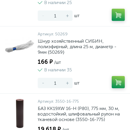
В наличии 25
-
+
шт
Артикул:
50269
Шнур хозяйственный СИБИН,
полиэфирный, длина 25 м, диаметр -
9мм {50269}
166 ₽
/шт
В наличии 35
-
+
шт
Артикул:
3550-16-775
БАЗ KK19XW 16-H (Р80), 775 мм, 30 м,
водостойкий, шлифовальный рулон на
тканевой основе (3550-16-775)
19 618 ₽
/шт