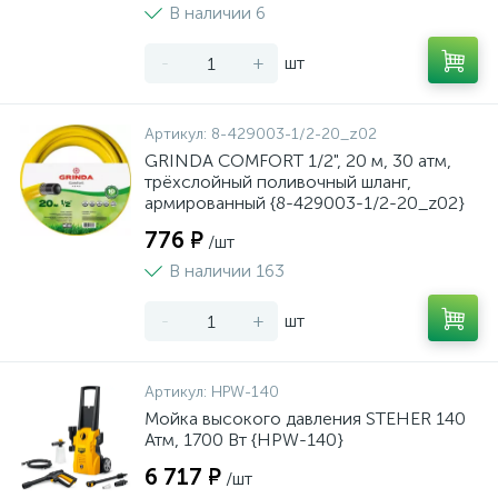
В наличии 6
-
+
шт
Артикул:
8-429003-1/2-20_z02
GRINDA COMFORT 1/2", 20 м, 30 атм,
трёхслойный поливочный шланг,
армированный {8-429003-1/2-20_z02}
776 ₽
/шт
В наличии 163
-
+
шт
Артикул:
HPW-140
Мойка высокого давления STEHER 140
Атм, 1700 Вт {HPW-140}
6 717 ₽
/шт