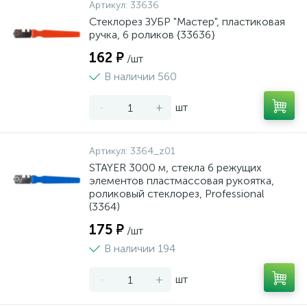
Артикул:
33636
Стеклорез ЗУБР "Мастер", пластиковая
ручка, 6 роликов {33636}
162 ₽
/шт
В наличии 560
-
+
шт
Артикул:
3364_z01
STAYER 3000 м, стекла 6 режущих
элементов пластмассовая рукоятка,
роликовый стеклорез, Professional
(3364)
175 ₽
/шт
В наличии 194
-
+
шт