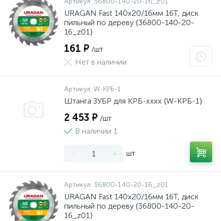
Артикул:
36800-140-20-16_z01
URAGAN Fast 140x20/16мм 16Т, диск
пильный по дереву {36800-140-20-
16_z01}
161 ₽
/шт
Нет в наличии
Артикул:
W-КРБ-1
Штанга ЗУБР для КРБ-хххх {W-КРБ-1}
2 453 ₽
/шт
В наличии 1
-
+
шт
Артикул:
36800-140-20-16_z01
URAGAN Fast 140x20/16мм 16Т, диск
пильный по дереву {36800-140-20-
16_z01}