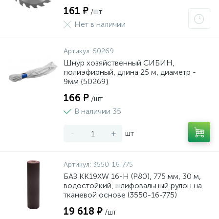
161 ₽
/шт
Нет в наличии
Артикул:
50269
Шнур хозяйственный СИБИН,
полиэфирный, длина 25 м, диаметр -
9мм {50269}
166 ₽
/шт
В наличии 35
-
+
шт
Артикул:
3550-16-775
БАЗ KK19XW 16-H (Р80), 775 мм, 30 м,
водостойкий, шлифовальный рулон на
тканевой основе (3550-16-775)
19 618 ₽
/шт