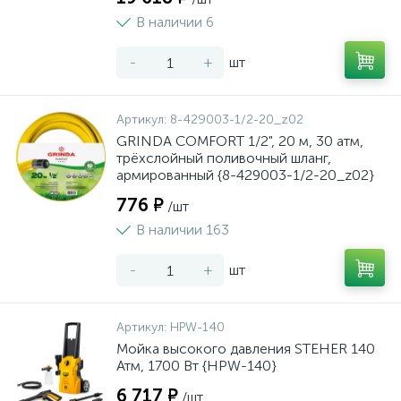
В наличии 6
-
+
шт
Артикул:
8-429003-1/2-20_z02
GRINDA COMFORT 1/2", 20 м, 30 атм,
трёхслойный поливочный шланг,
армированный {8-429003-1/2-20_z02}
776 ₽
/шт
В наличии 163
-
+
шт
Артикул:
HPW-140
Мойка высокого давления STEHER 140
Атм, 1700 Вт {HPW-140}
6 717 ₽
/шт