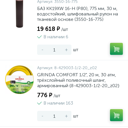
Артикул:
3550-16-775
БАЗ KK19XW 16-H (Р80), 775 мм, 30 м,
водостойкий, шлифовальный рулон на
тканевой основе (3550-16-775)
19 618 ₽
/шт
В наличии 6
-
+
шт
Артикул:
8-429003-1/2-20_z02
GRINDA COMFORT 1/2", 20 м, 30 атм,
трёхслойный поливочный шланг,
армированный {8-429003-1/2-20_z02}
776 ₽
/шт
В наличии 163
-
+
шт