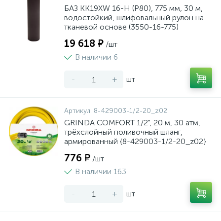
БАЗ KK19XW 16-H (Р80), 775 мм, 30 м,
водостойкий, шлифовальный рулон на
тканевой основе (3550-16-775)
19 618 ₽
/шт
В наличии 6
-
+
шт
Артикул:
8-429003-1/2-20_z02
GRINDA COMFORT 1/2", 20 м, 30 атм,
трёхслойный поливочный шланг,
армированный {8-429003-1/2-20_z02}
776 ₽
/шт
В наличии 163
-
+
шт