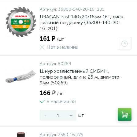
Артикул:
36800-140-20-16_z01
URAGAN Fast 140x20/16мм 16Т, диск
пильный по дереву {36800-140-20-
16_z01}
161 ₽
/шт
Нет в наличии
Артикул:
50269
Шнур хозяйственный СИБИН,
полиэфирный, длина 25 м, диаметр -
9мм {50269}
166 ₽
/шт
В наличии 35
-
+
шт
Артикул:
3550-16-775