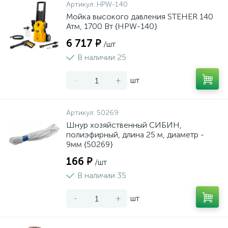
Артикул:
HPW-140
Мойка высокого давления STEHER 140
Атм, 1700 Вт {HPW-140}
6 717 ₽
/шт
В наличии 25
-
+
шт
Артикул:
50269
Шнур хозяйственный СИБИН,
полиэфирный, длина 25 м, диаметр -
9мм {50269}
166 ₽
/шт
В наличии 35
-
+
шт