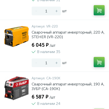
-
+
шт
Артикул:
VR-220
Сварочный аппарат инверторный, 220 А,
STEHER {VR-220}
6 045 ₽
/шт
В наличии 35
-
+
шт
Артикул:
СА-190К
Сварочный аппарат инверторный, 190 А,
ЗУБР {СА-190К}
6 587 ₽
/шт
В наличии 24