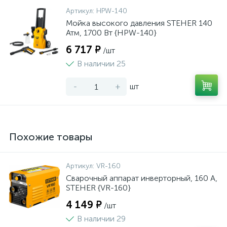
Артикул:
HPW-140
Мойка высокого давления STEHER 140
Атм, 1700 Вт {HPW-140}
6 717 ₽
/шт
В наличии 25
-
+
шт
Похожие товары
Артикул:
VR-160
Сварочный аппарат инверторный, 160 А,
STEHER {VR-160}
4 149 ₽
/шт
В наличии 29