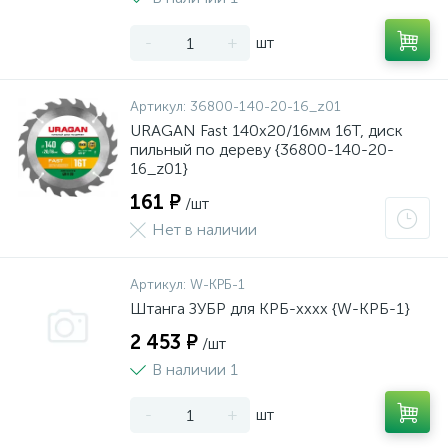
-
+
шт
Артикул:
36800-140-20-16_z01
URAGAN Fast 140x20/16мм 16Т, диск
пильный по дереву {36800-140-20-
16_z01}
161 ₽
/шт
Нет в наличии
Артикул:
W-КРБ-1
Штанга ЗУБР для КРБ-хххх {W-КРБ-1}
2 453 ₽
/шт
В наличии 1
-
+
шт