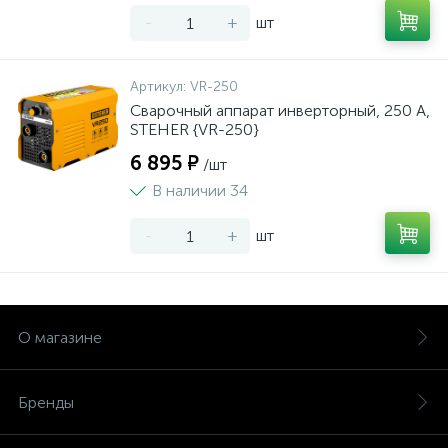
-
+
шт
Артикул:
VR-250
Сварочный аппарат инверторный, 250 А,
STEHER {VR-250}
6 895 ₽
/шт
В наличии 34
-
+
шт
О магазине
Бренды