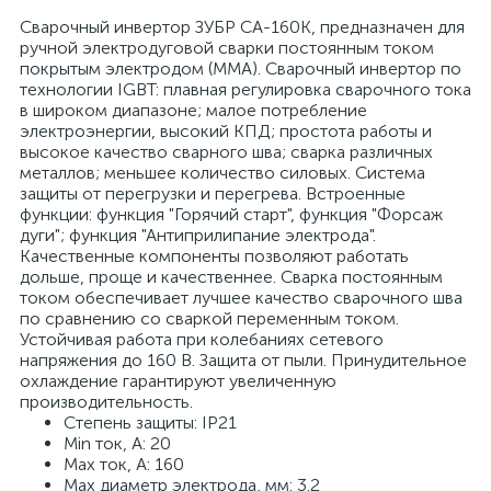
Сварочный инвертор ЗУБР СА-160К, предназначен для
ручной электродуговой сварки постоянным током
покрытым электродом (ММА). Сварочный инвертор по
технологии IGBT: плавная регулировка сварочного тока
в широком диапазоне; малое потребление
электроэнергии, высокий КПД; простота работы и
высокое качество сварного шва; сварка различных
металлов; меньшее количество силовых. Система
защиты от перегрузки и перегрева. Встроенные
функции: функция "Горячий старт", функция "Форсаж
дуги"; функция "Антиприлипание электрода".
Качественные компоненты позволяют работать
дольше, проще и качественнее. Сварка постоянным
током обеспечивает лучшее качество сварочного шва
по сравнению со сваркой переменным током.
Устойчивая работа при колебаниях сетевого
напряжения до 160 В. Защита от пыли. Принудительное
охлаждение гарантируют увеличенную
производительность.
Степень защиты: IP21
Min ток, А: 20
Мах ток, А: 160
Мах диаметр электрода, мм: 3.2