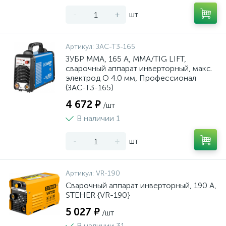
-
+
шт
Артикул:
ЗАС-Т3-165
ЗУБР ММА, 165 А, MMA/TIG LIFT,
сварочный аппарат инверторный, макс.
электрод O 4.0 мм, Профессионал
(ЗАС-Т3-165)
4 672 ₽
/шт
В наличии 1
-
+
шт
Артикул:
VR-190
Сварочный аппарат инверторный, 190 А,
STEHER {VR-190}
5 027 ₽
/шт
В наличии 31