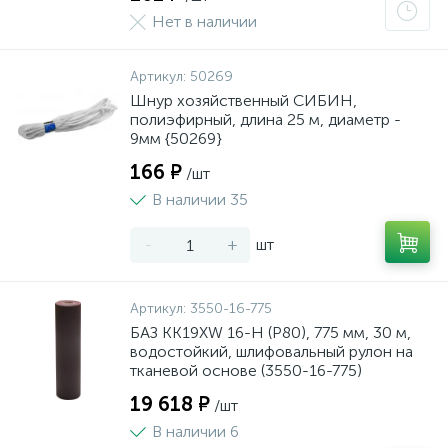
Нет в наличии
Артикул:
50269
Шнур хозяйственный СИБИН,
полиэфирный, длина 25 м, диаметр -
9мм {50269}
166 ₽
/шт
В наличии 35
-
+
шт
Артикул:
3550-16-775
БАЗ KK19XW 16-H (Р80), 775 мм, 30 м,
водостойкий, шлифовальный рулон на
тканевой основе (3550-16-775)
19 618 ₽
/шт
В наличии 6