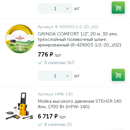
-
+
шт
Артикул:
8-429003-1/2-20_z02
GRINDA COMFORT 1/2", 20 м, 30 атм,
трёхслойный поливочный шланг,
армированный {8-429003-1/2-20_z02}
776 ₽
/шт
В наличии 163
-
+
шт
Артикул:
HPW-140
Мойка высокого давления STEHER 140
Атм, 1700 Вт {HPW-140}
6 717 ₽
/шт
В наличии 25