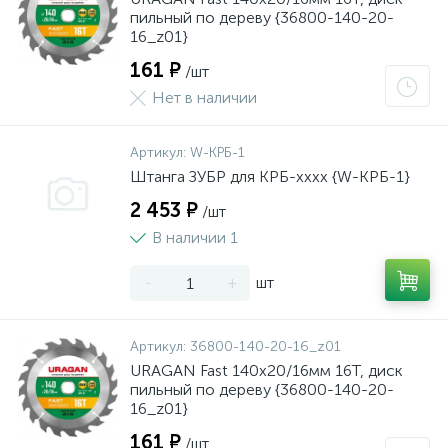
пильный по дереву {36800-140-20-
16_z01}
161 ₽
/шт
Нет в наличии
Артикул:
W-КРБ-1
Штанга ЗУБР для КРБ-хххх {W-КРБ-1}
2 453 ₽
/шт
В наличии 1
-
+
шт
Артикул:
36800-140-20-16_z01
URAGAN Fast 140x20/16мм 16Т, диск
пильный по дереву {36800-140-20-
16_z01}
161 ₽
/шт