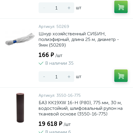
-
+
шт
Артикул:
50269
Шнур хозяйственный СИБИН,
полиэфирный, длина 25 м, диаметр -
9мм {50269}
166 ₽
/шт
В наличии 35
-
+
шт
Артикул:
3550-16-775
БАЗ KK19XW 16-H (Р80), 775 мм, 30 м,
водостойкий, шлифовальный рулон на
тканевой основе (3550-16-775)
19 618 ₽
/шт
В наличии 6