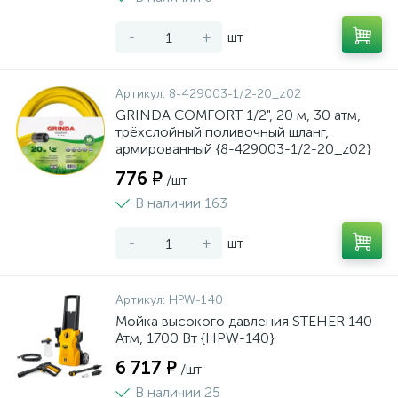
-
+
шт
Артикул:
8-429003-1/2-20_z02
GRINDA COMFORT 1/2", 20 м, 30 атм,
трёхслойный поливочный шланг,
армированный {8-429003-1/2-20_z02}
776 ₽
/шт
В наличии 163
-
+
шт
Артикул:
HPW-140
Мойка высокого давления STEHER 140
Атм, 1700 Вт {HPW-140}
6 717 ₽
/шт
В наличии 25