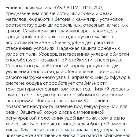
Угловая шлифмашина ЗУБР УШМ-П115-750,
предназначена для
зачистки, шлифовки и резки
металлов, обработки бетона и камня при установке
соответствующих шлифовальных, отрезных, алмазных
кругов.
Самая компактная и маневренная модель
среди профессиональных одноручных машин в
ассортименте ЗУБР. Очень удобна для работы в
стесненных условиях. Надежная защита основных
узлов от пыли. Усовершенствованная укладка обмотки
способствует повышенной стойкости к перегрузке.
Специально разработанный корпус редуктора для
улучшения теплоотвода и обеспечения прочности
самого нагруженного узла. Направляющий диффузор в
системе обдува способствует стабильности
температуры основных компонентов. Низкий уровень
шума за счет редуктора с косозубыми коническими
шестернями. Поворотная с шагом 90° голова
позволяет настроить изделие под левую руку или для
резки. Защитный кожух диска с мгновенной
регулировкой положения удобным рычажком в одно
движение. Блокировка шпинделя для быстрой замены
диска. Фланцы из разного материала предотвращают
чрезмерное затягивание диска при работе. Фирменная