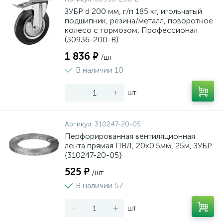
ЗУБР d 200 мм, г/п 185 кг, игольчатый
подшипник, резина/металл, поворотное
колесо c тормозом, Профессионал
(30936-200-B)
1 836 ₽
/шт
В наличии 10
-
+
шт
Артикул:
310247-20-05
Перфорированная вентиляционная
лента прямая ПВЛ, 20х0.5мм, 25м, ЗУБР
{310247-20-05}
525 ₽
/шт
В наличии 57
-
+
шт