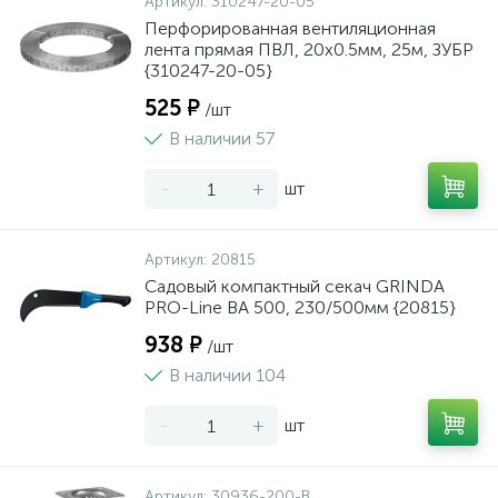
Артикул:
310247-20-05
Перфорированная вентиляционная
лента прямая ПВЛ, 20х0.5мм, 25м, ЗУБР
{310247-20-05}
525 ₽
/шт
В наличии 57
-
+
шт
Артикул:
20815
Садовый компактный секач GRINDA
PRO-Line BA 500, 230/500мм {20815}
938 ₽
/шт
В наличии 104
-
+
шт
Артикул:
30936-200-B