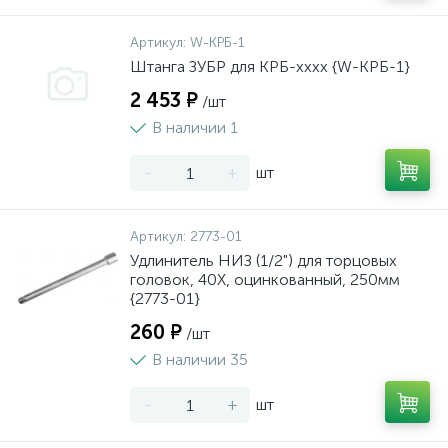
Артикул:
W-КРБ-1
Штанга ЗУБР для КРБ-хххх {W-КРБ-1}
2 453 ₽
/шт
В наличии 1
-
+
шт
Артикул:
2773-01
Удлинитель НИЗ (1/2") для торцовых
головок, 40Х, оцинкованный, 250мм
{2773-01}
260 ₽
/шт
В наличии 35
-
+
шт