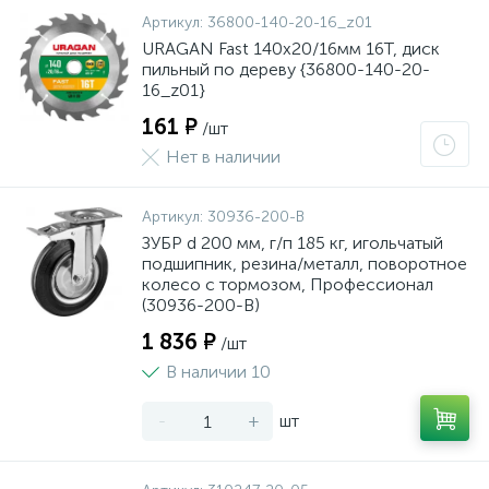
Артикул:
36800-140-20-16_z01
URAGAN Fast 140x20/16мм 16Т, диск
пильный по дереву {36800-140-20-
16_z01}
161 ₽
/шт
Нет в наличии
Артикул:
30936-200-B
ЗУБР d 200 мм, г/п 185 кг, игольчатый
подшипник, резина/металл, поворотное
колесо c тормозом, Профессионал
(30936-200-B)
1 836 ₽
/шт
В наличии 10
-
+
шт