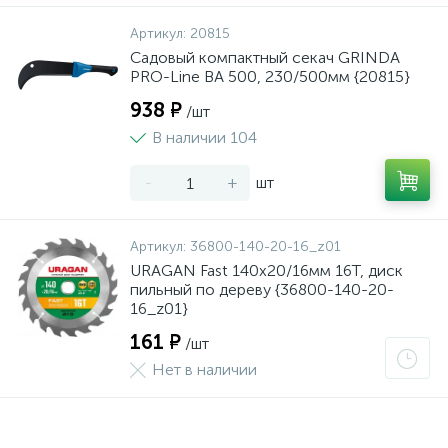
Артикул:
20815
Садовый компактный секач GRINDA
PRO-Line BA 500, 230/500мм {20815}
938 ₽
/шт
В наличии 104
-
+
шт
Артикул:
36800-140-20-16_z01
URAGAN Fast 140x20/16мм 16Т, диск
пильный по дереву {36800-140-20-
16_z01}
161 ₽
/шт
Нет в наличии