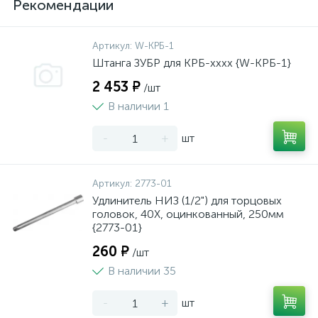
Рекомендации
Артикул:
W-КРБ-1
Штанга ЗУБР для КРБ-хххх {W-КРБ-1}
2 453 ₽
/шт
В наличии 1
-
+
шт
Артикул:
2773-01
Удлинитель НИЗ (1/2") для торцовых
головок, 40Х, оцинкованный, 250мм
{2773-01}
260 ₽
/шт
В наличии 35
-
+
шт