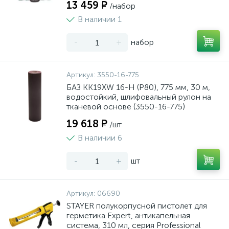
13 459 ₽
/набор
В наличии 1
-
+
набор
Артикул:
3550-16-775
БАЗ KK19XW 16-H (Р80), 775 мм, 30 м,
водостойкий, шлифовальный рулон на
тканевой основе (3550-16-775)
19 618 ₽
/шт
В наличии 6
-
+
шт
Артикул:
06690
STAYER полукорпусной пистолет для
герметика Expert, антикапельная
система, 310 мл, серия Professional