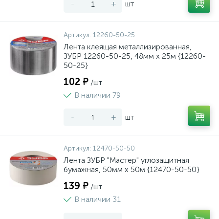
-
+
шт
Артикул:
12260-50-25
Лента клеящая металлизированная,
ЗУБР 12260-50-25, 48мм х 25м {12260-
50-25}
102 ₽
/шт
В наличии 79
-
+
шт
Артикул:
12470-50-50
Лента ЗУБР "Мастер" углозащитная
бумажная, 50мм х 50м {12470-50-50}
139 ₽
/шт
В наличии 31