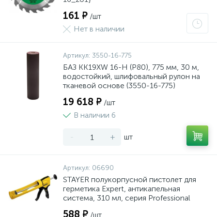
161 ₽
/шт
Нет в наличии
Артикул:
3550-16-775
БАЗ KK19XW 16-H (Р80), 775 мм, 30 м,
водостойкий, шлифовальный рулон на
тканевой основе (3550-16-775)
19 618 ₽
/шт
В наличии 6
-
+
шт
Артикул:
06690
STAYER полукорпусной пистолет для
герметика Expert, антикапельная
система, 310 мл, серия Professional
588 ₽
/шт