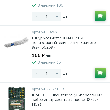
В наличии 100
-
+
шт
Артикул:
50269
Шнур хозяйственный СИБИН,
полиэфирный, длина 25 м, диаметр -
9мм {50269}
166 ₽
/шт
В наличии 35
-
+
шт
Артикул:
27977-H59
KRAFTOOL Industrie 59 универсальный
набор инструмента 59 предм. {27977-
H59}