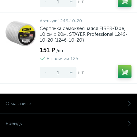
-
+
шт
Артикул:
1246-10-20
Серпянка самоклеящаяся FIBER-Tape,
10 см х 20м, STAYER Professional 1246-
10-20 {1246-10-20}
151 ₽
/шт
В наличии 125
-
+
шт
О магазине
Бренды