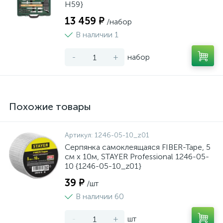
H59}
13 459 ₽
/набор
В наличии 1
-
+
набор
Похожие товары
Артикул:
1246-05-10_z01
Серпянка самоклеящаяся FIBER-Tape, 5
см х 10м, STAYER Professional 1246-05-
10 {1246-05-10_z01}
39 ₽
/шт
В наличии 60
-
+
шт