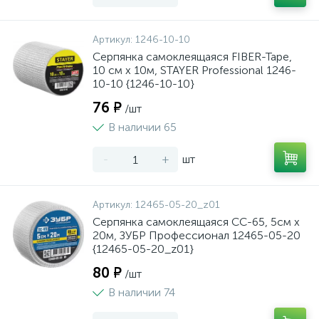
Артикул:
1246-10-10
Серпянка самоклеящаяся FIBER-Tape,
10 см х 10м, STAYER Professional 1246-
10-10 {1246-10-10}
76 ₽
/шт
В наличии 65
-
+
шт
Артикул:
12465-05-20_z01
Серпянка самоклеящаяся СС-65, 5см х
20м, ЗУБР Профессионал 12465-05-20
{12465-05-20_z01}
80 ₽
/шт
В наличии 74