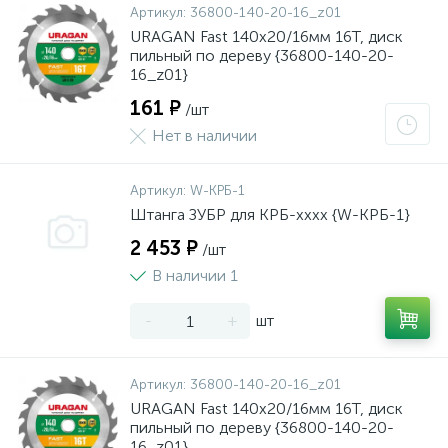
Артикул:
36800-140-20-16_z01
URAGAN Fast 140x20/16мм 16Т, диск
пильный по дереву {36800-140-20-
16_z01}
161 ₽
/шт
Нет в наличии
Артикул:
W-КРБ-1
Штанга ЗУБР для КРБ-хххх {W-КРБ-1}
2 453 ₽
/шт
В наличии 1
-
+
шт
Артикул:
36800-140-20-16_z01
URAGAN Fast 140x20/16мм 16Т, диск
пильный по дереву {36800-140-20-
16_z01}