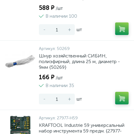
588 ₽
/шт
В наличии 100
-
+
шт
Артикул:
50269
Шнур хозяйственный СИБИН,
полиэфирный, длина 25 м, диаметр -
9мм {50269}
166 ₽
/шт
В наличии 35
-
+
шт
Артикул:
27977-H59
KRAFTOOL Industrie 59 универсальный
набор инструмента 59 предм. {27977-